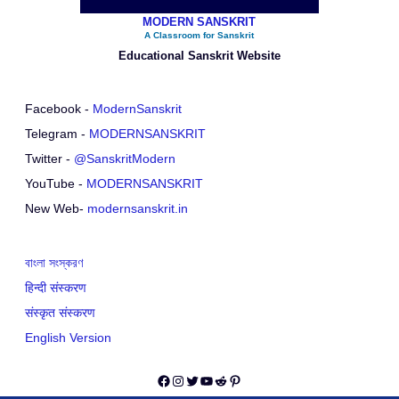
MODERN SANSKRIT
A Classroom for Sanskrit
Educational Sanskrit Website
Facebook -
ModernSanskrit
Telegram -
MODERNSANSKRIT
Twitter -
@SanskritModern
YouTube -
MODERNSANSKRIT
New Web-
modernsanskrit.in
বাংলা সংস্করণ
हिन्दी संस्करण
संस्कृत संस्करण
English Version
Facebook
Instagram
Twitter
YouTube
Reddit
Pinterest