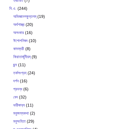
হর্ষচরিত
(7)
বি.এ.
(244)
অভিজ্ঞানশকুন্তলম্
(19)
অর্থশাস্ত্র
(20)
অলংকার
(16)
ঈশোপনিষদ
(10)
কাদম্বরী
(8)
কিরাতার্জুনীয়ম্
(9)
ছন্দ
(11)
তর্কসংগ্রহ
(24)
দর্শন
(16)
প্রবন্ধ
(6)
বেদ
(32)
ভট্টিকাব‍্য
(11)
মনুমৎস্যকথা
(2)
মনুসংহিতা
(29)