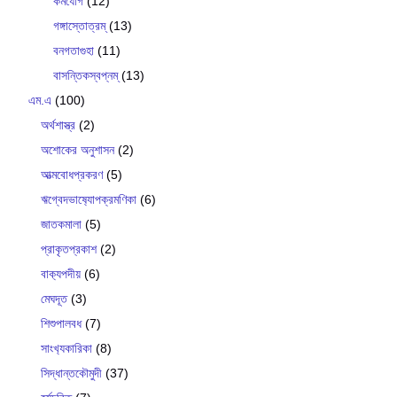
কর্মযোগ
(12)
গঙ্গাস্তোত্রম্
(13)
বনগতাগুহা
(11)
বাসন্তিকস্বপ্নম্
(13)
এম.এ
(100)
অর্থশাস্ত্র
(2)
অশোকের অনুশাসন
(2)
আত্মবোধপ্রকরণ
(5)
ঋগ্বেদভাষ‍্যোপক্রমণিকা
(6)
জাতকমালা
(5)
প্রাকৃতপ্রকাশ
(2)
বাক‍্যপদীয়
(6)
মেঘদূত
(3)
শিশুপালবধ
(7)
সাংখ‍্যকারিকা
(8)
সিদ্ধান্তকৌমুদী
(37)