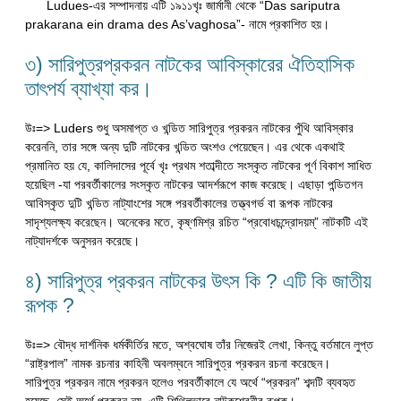
Ludues-এর সম্পাদনায় এটি ১৯১১খৃঃ জার্মানী থেকে “Das sariputra
prakarana ein drama des As’vaghosa”- নামে প্রকাশিত হয়।
৩) সারিপুত্রপ্রকরন নাটকের আবিস্কারের ঐতিহাসিক
তাৎপর্য ব্যাখ্যা কর।
উঃ=> Luders শুধু অসমাপ্ত ও খন্ডিত সারিপুত্র প্রকরন নাটকের পুঁথি আবিস্কার
করেননি, তার সঙ্গে অন্য দুটি নাটকের খন্ডিত অংশও পেয়েছেন। এর থেকে একথাই
প্রমানিত হয় যে, কালিদাসের পূর্বে খৃঃ প্রথম শতাব্দীতে সংস্কৃত নাটকের পূর্ণ বিকাশ সাধিত
হয়েছিল -যা পরবর্তীকালের সংস্কৃত নাটকের আদর্শরূপে কাজ করেছে। এছাড়া পন্ডিতগন
আবিস্কৃত দুটি খন্ডিত নাট্যাংশের সঙ্গে পরবর্তীকালের তত্ত্বগর্ভ বা রূপক নাটকের
সাদৃশ্যলক্ষ্য করেছেন। অনেকের মতে, কৃষ্ণমিশ্র রচিত “প্রবোধচন্দ্রোদয়ম্” নাটকটি এই
নাট্যাদর্শকে অনুসরন করেছে।
৪) সারিপুত্র প্রকরন নাটকের উৎস কি ? এটি কি জাতীয়
রূপক ?
উঃ=> বৌদ্ধ দার্শনিক ধর্মকীর্তির মতে, অশ্বঘোষ তাঁর নিজেরই লেখা, কিন্তু বর্তমানে লুপ্ত
“রাষ্ট্রপাল” নামক রচনার কাহিনী অবলম্বনে সারিপুত্র প্রকরন রচনা করেছেন।
সারিপুত্র প্রকরন নামে প্রকরন হলেও পরবর্তীকালে যে অর্থে “প্রকরন” শব্দটি ব্যবহৃত