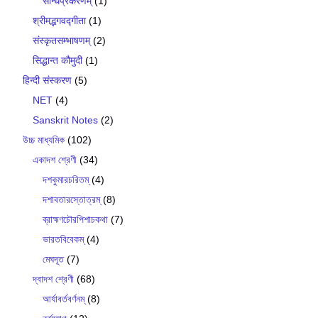
सन्धिप्रकरणम्
(1)
श्रीमद्भगवद्गीता
(1)
संस्कृतसम्भाषणम्
(2)
सिद्धान्त कौमुदी
(1)
हिन्दी संस्करण
(5)
NET
(4)
Sanskrit Notes
(2)
উচ্চ মাধ্যমিক
(102)
একাদশ শ্রেণী
(34)
দশকুমারচরিতম্
(4)
দশাবতারস্তোত্রম্
(8)
ব্রাহ্মণচৌরপিশাচকথা
(7)
ভারতবিবেকম্
(4)
মেঘদূত
(7)
দ্বাদশ শ্রেণী
(68)
আর্যাবর্তবর্ণনম্
(8)