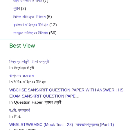
জ্যোতির্বিজ্ঞান ও গণিত
(7)
পুরাণ
(2)
বৈদিক সাহিত্যের ইতিহাস
(6)
ব‍্যাকরণ সাহিত‍্যের ইতিহাস
(12)
সংস্কৃত সাহিত্যের ইতিহাস
(66)
Best View
সিদ্ধান্তকৌমুদী: ইকো গুণবৃদ্ধী
In সিদ্ধান্তকৌমুদী
ঋগ্বেদের রচনাকাল
In বৈদিক সাহিত্যের ইতিহাস
WBCHSE SANSKRIT QUESTION PAPER WITH ANSWER | HS
EXAM SANSKRIT QUESTION PAPE…
In Question Paper, দ্বাদশ শ্রেণী
দণ্ডী: কাব‍্যাদর্শ
In বি.এ.
WBSLST/WBMSC (Mock Test –23): অভিজ্ঞানশকুন্তলম্ (Part-1)