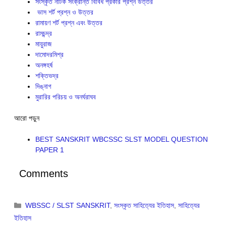
সংস্কৃত নাটক সংক্রান্ত বিবিধ প্রকার প্রশ্ন উত্তর
ভাস শর্ট প্রশ্ন ও উত্তর
রামায়ণ শর্ট প্রশ্ন এবং উত্তর
রামচন্দ্র
মায়ুরাজ
দামোদরমিশ্র
অনঙ্গহর্ষ
শক্তিভদ্র
দিঙ্নাগ
মুরারির পরিচয় ও অনর্ঘরাঘব
আরো পড়ুন
BEST SANSKRIT WBCSSC SLST MODEL QUESTION
PAPER 1
Comments
Categories
WBSSC / SLST SANSKRIT
,
সংস্কৃত সাহিত্যের ইতিহাস
,
সাহিত্যের
ইতিহাস