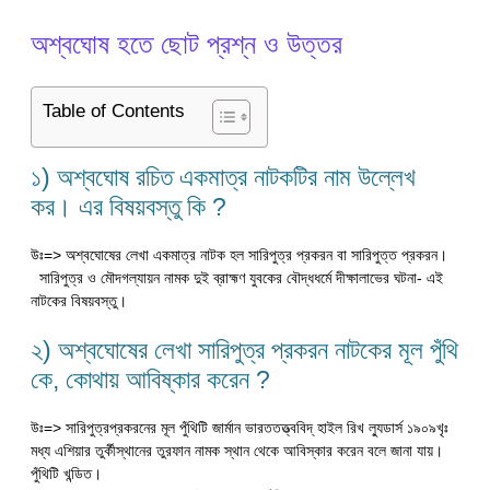
অশ্বঘোষ হতে ছোট প্রশ্ন ও উত্তর
Table of Contents
১) অশ্বঘোষ রচিত একমাত্র নাটকটির নাম উল্লেখ
কর। এর বিষয়বস্তু কি ?
উঃ=> অশ্বঘোষের লেখা একমাত্র নাটক হল সারিপুত্র প্রকরন বা সারিপুত্ত প্রকরন।
সারিপুত্র ও মৌদগল্যায়ন নামক দুই ব্রাহ্মণ যুবকের বৌদ্ধধর্মে দীক্ষালাভের ঘটনা- এই
নাটকের বিষয়বস্তু।
২) অশ্বঘোষের লেখা সারিপুত্র প্রকরন নাটকের মূল পুঁথি
কে, কোথায় আবিষ্কার করেন ?
উঃ=> সারিপুত্রপ্রকরনের মূল পুঁথিটি জার্মান ভারততত্ত্ববিদ্ হাইল রিখ ল্যুডার্স ১৯০৯খৃঃ
মধ্য এশিয়ার তুর্কীস্থানের তুরফান নামক স্থান থেকে আবিস্কার করেন বলে জানা যায়।
পুঁথিটি খন্ডিত।