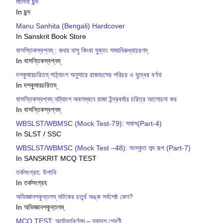
মালিনী ছন্দ
In ছন্দ
Manu Sanhita (Bengali) Hardcover
In Sanskrit Book Store
বাসস্তিকস্বপ্নম্ : কথয় বাসু কিংবা যুক্তং সময়বিরুধ্বাচরণম্
In বাসন্তিকস্বপ্নম্
দশকুমারচরিতম্ পাঠ্যাংশ অনুসারে রাজহংসের পরিচয় ও যুদ্ধের বর্ণনা
In দশকুমারচরিতম্
বাসন্তিকস্বপ্নম্ নাট্যাংশ অবলম্বনে রাজা ইন্দ্রবর্মার চরিত্র আলোচনা কর
In বাসন্তিকস্বপ্নম্
WBSLST/WBMSC (Mock Test-79): সমাস(Part-4)
In SLST / SSC
WBSLST/WBMSC (Mock Test –48): সংস্কৃত শব্দ রূপ (Part-7)
In SANSKRIT MCQ TEST
তর্কসংগ্রহ: উপাধি
In তর্কসংগ্রহ
অভিজ্ঞানশকুন্তলম্ নাটকের চতুর্থ অঙ্ক সর্বশেষ্ঠ কেন?
In অভিজ্ঞানশকুন্তলম্
MCQ TEST: আর্যাবর্তবর্ণনম্ – দ্বাদশ শ্রেণী