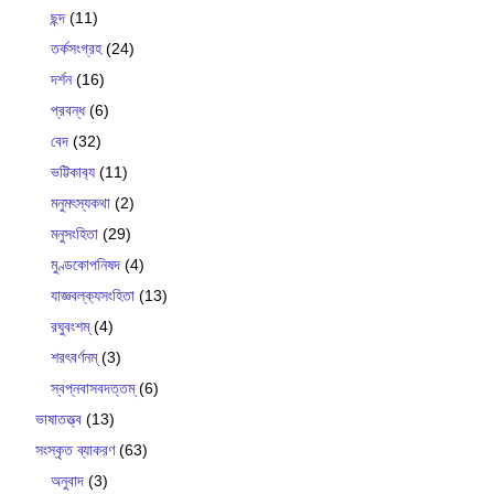
ছন্দ
(11)
তর্কসংগ্রহ
(24)
দর্শন
(16)
প্রবন্ধ
(6)
বেদ
(32)
ভট্টিকাব‍্য
(11)
মনুমৎস্যকথা
(2)
মনুসংহিতা
(29)
মুণ্ডকোপনিষদ
(4)
যাজ্ঞবল্ক‍্যসংহিতা
(13)
রঘুবংশম্
(4)
শরৎবর্ণনম্
(3)
স্বপ্নবাসবদত্তম্
(6)
ভাষাতত্ত্ব
(13)
সংস্কৃত ব্যাকরণ
(63)
অনুবাদ
(3)