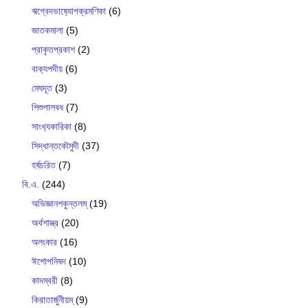
ঋগ্বেদভাষ‍্যোপক্রমণিকা
(6)
জাতকমালা
(5)
প্রাকৃতপ্রকাশ
(2)
বাক‍্যপদীয়
(6)
মেঘদূত
(3)
শিশুপালবধ
(7)
সাংখ‍্যকারিকা
(8)
সিদ্ধান্তকৌমুদী
(37)
হর্ষচরিত
(7)
বি.এ.
(244)
অভিজ্ঞানশকুন্তলম্
(19)
অর্থশাস্ত্র
(20)
অলংকার
(16)
ঈশোপনিষদ
(10)
কাদম্বরী
(8)
কিরাতার্জুনীয়ম্
(9)