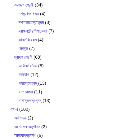
একাদশ শ্রেণী
(34)
দশকুমারচরিতম্
(4)
দশাবতারস্তোত্রম্
(8)
ব্রাহ্মণচৌরপিশাচকথা
(7)
ভারতবিবেকম্
(4)
মেঘদূত
(7)
দ্বাদশ শ্রেণী
(68)
আর্যাবর্তবর্ণনম্
(8)
কর্মযোগ
(12)
গঙ্গাস্তোত্রম্
(13)
বনগতাগুহা
(11)
বাসন্তিকস্বপ্নম্
(13)
এম.এ
(100)
অর্থশাস্ত্র
(2)
অশোকের অনুশাসন
(2)
আত্মবোধপ্রকরণ
(5)