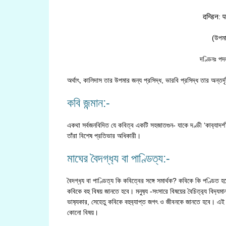
दन्डिन: प
(উপমা
দণ্ডিনঃ পদ
অর্থাৎ, কালিদাস তার উপমার জন্য প্রসিদ্ধ, ভারবি প্রসিদ্ধ তার অন্তর্
কবি জন্মান:-
একথা সর্বজনবিদিত যে কবিত্ব একটি সহজাতগুন- যাকে দণ্ডী ‘কাব‍্যাদর্শ’ 
তাঁরা বিশেষ প্রতিভার অধিকারী।
মাঘের বৈদগ্ধ‍্য বা পাণ্ডিত্য:-
বৈদগ্ধ‍্য বা পাণ্ডিত্য কি কবিত্বের সঙ্গে সমার্থক? কবিকে কি পণ্ড
কবিকে বহু বিষয় জানতে হবে। মনুষ‍্য -সংসারে বিষয়ের বৈচিত্র‍্য বিদ‍্
ভাষ‍্যকার, সেহেতু কবিকে বহুব‍্যাপ্ত জগৎ ও জীবনকে জানতে হবে। এই জ
কোনো বিষয়।