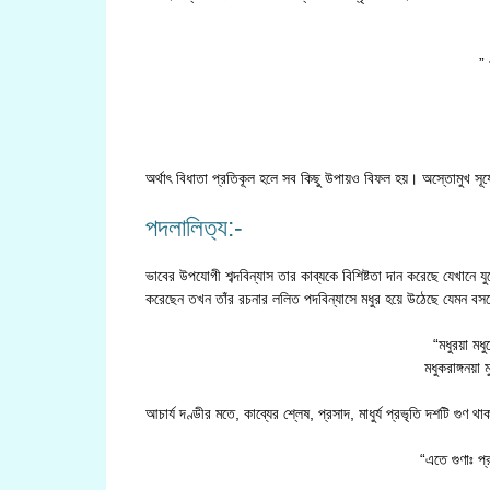
” 
বিফ
পরি
অর্থাৎ বিধাতা প্রতিকূল হলে সব কিছু উপায়ও বিফল হয়। অস্তোমুখ সূর্
পদলালিত‍্য:-
ভাবের উপযোগী শব্দবিন্যাস তার কাব্যকে বিশিষ্টতা দান করেছে যেখানে যু
করেছেন তখন তাঁর রচনার ললিত পদবিন্যাসে মধুর হয়ে উঠেছে যেমন বসন্ত
“মধুরয়া মধ
মধুকরাঙ্গনয়া ম
আচার্য দণ্ডীর মতে, কাব্যের শ্লেষ, প্রসাদ, মাধুর্য প্রভৃতি দশটি গুণ
“এতে গুণাঃ প্