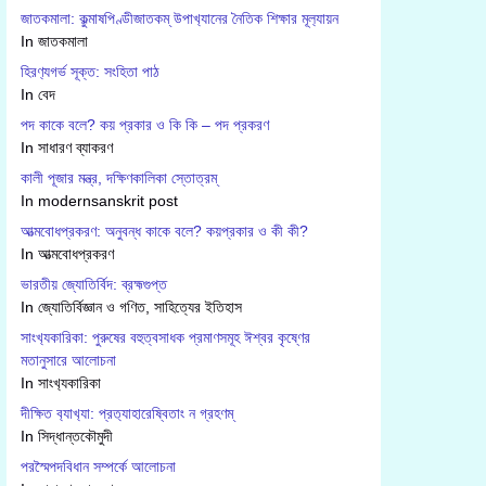
জাতকমালা: কুল্মাষপিণ্ডীজাতকম্ উপাখ‍্যানের নৈতিক শিক্ষার মূল‍্যায়ন
In জাতকমালা
হিরণ‍্যগর্ভ সূক্ত: সংহিতা পাঠ
In বেদ
পদ কাকে বলে? কয় প্রকার ও কি কি – পদ প্রকরণ
In সাধারণ ব্যাকরণ
কালী পূজার মন্ত্র, দক্ষিণকালিকা স্তোত্রম্
In modernsanskrit post
আত্মবোধপ্রকরণ: অনুবন্ধ কাকে বলে? কয়প্রকার ও কী কী?
In আত্মবোধপ্রকরণ
ভারতীয় জ্যোতির্বিদ: ব্রহ্মগুপ্ত
In জ্যোতির্বিজ্ঞান ও গণিত, সাহিত্যের ইতিহাস
সাংখ‍্যকারিকা: পুরুষের বহুত্বসাধক প্রমাণসমূহ ঈশ্বর কৃষ্ণের
মতানুসারে আলোচনা
In সাংখ‍্যকারিকা
দীক্ষিত ব‍্যাখ‍্যা: প্রত‍্যাহারেষ্বিতাং ন গ্রহণম্
In সিদ্ধান্তকৌমুদী
পরস্মৈপদবিধান সম্পর্কে আলোচনা