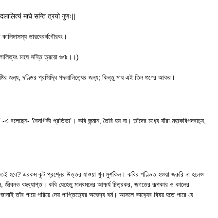
दलालित्यं माघे सन्ति त्रयो गुणः||
 কালিদাসস্য ভারবেরর্থগৌরবং।
লালিত্যং মাঘে সন্তি ত্রয়ো গুণঃ।।)
দৃষ্টির জন্য, দণ্ডির প্রসিদ্ধি পদলালিত্যের জন্য; কিন্তু মাঘ এই তিন গুণের আকর।
-এ বলেছেন- ‘নৈসর্গিকী প্রতিভা’। কবি জন্মান, তৈরি হয় না। তাঁদের মধ‍্যে ‍যাঁরা মহাকবিপদবাচ‍্য,
িত হতেই হবে? এরকম কূট প্রশ্নের উত্তর যাওয়া খুব মুশকিল। কবির পণ্ডিত হওয়া জরুরি না হলেও
যমান, জীবনও বহুব‍্যাপ্ত। কবি যেহেতু মানবমনের আশ্চর্য চিত্রকর, জগতের রূপকার ও কালের
ানাই তাঁর গায়ে পরিয়ে দেয় পাপ্তিত‍্যের অভেদ‍্য বর্ম। আসলে কাব‍্যের বিষয় হতে পারে যে