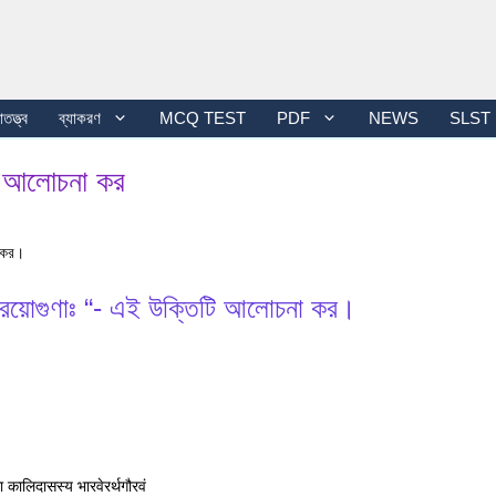
তত্ত্ব
ব্যাকরণ
MCQ TEST
PDF
NEWS
SLST
টি আলোচনা কর
া কর।
 ত্রয়োগুণাঃ “- এই উক্তিটি আলোচনা কর।
 कालिदासस्य भारवेरर्थगौरवं