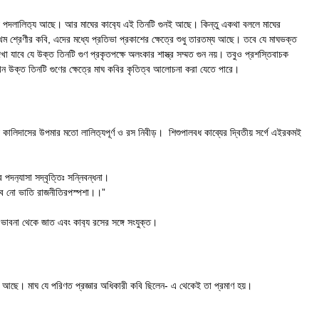
ব‍্যে পদলালিত‍্য আছে। আর মাঘের কাব‍্যে এই তিনটি গুনই আছে। কিন্তু একথা বললে মাঘের
প্রথম শ্রেণীর কবি, এদের মধ্যে প্রতিভা প্রকাশের ক্ষেত্রে শুধু তারতম্য আছে। তবে যে মাঘভক্ত
খা যাবে যে উক্ত তিনটি গুণ প্রকৃতপক্ষে অলংকার শাস্ত্র সম্মত গুন নয়। তবুও প্রশস্তিবাচক
তখন উক্ত তিনটি গুণের ক্ষেত্রে মাঘ কবির কৃতিত্ব আলোচনা করা যেতে পারে।
কালিদাসের উপমার মতো লালিত‍্যপূর্ণ ও রস নিবীড়। শিশুপালবধ কাব্যের দ্বিতীয় সর্গে এইরকমই
র পদন‍্যাসা সদ্বৃত্তিঃ সন্নিবন্ধনা।
‍্যেব নো ভাতি রাজনীতিরপস্পশা।।”
বনা থেকে জাত এবং কাব‍্য রসের সঙ্গে সংযুক্ত।
্ধ আছে। মাঘ যে পরিণত প্রজ্ঞার অধিকারী কবি ছিলেন- এ থেকেই তা প্রমাণ হয়।