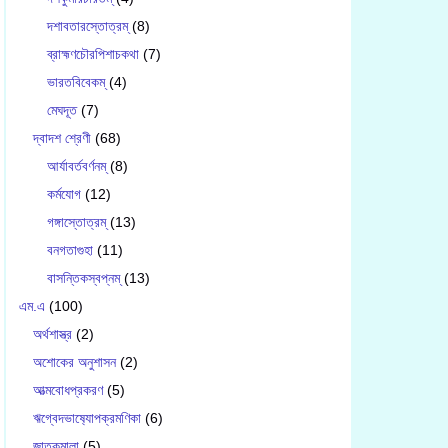
দশাবতারস্তোত্রম্
(8)
ব্রাহ্মণচৌরপিশাচকথা
(7)
ভারতবিবেকম্
(4)
মেঘদূত
(7)
দ্বাদশ শ্রেণী
(68)
আর্যাবর্তবর্ণনম্
(8)
কর্মযোগ
(12)
গঙ্গাস্তোত্রম্
(13)
বনগতাগুহা
(11)
বাসন্তিকস্বপ্নম্
(13)
এম.এ
(100)
অর্থশাস্ত্র
(2)
অশোকের অনুশাসন
(2)
আত্মবোধপ্রকরণ
(5)
ঋগ্বেদভাষ‍্যোপক্রমণিকা
(6)
জাতকমালা
(5)