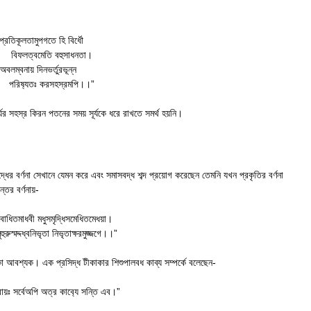
প্রতিকূলতামুপগতে হি বির্ধৌ
লত্বমেতি বহুসাধনতা।
অবলম্বনায় দিনভর্তুরভূন্ন
ষ‍্যতঃ করসহস্রমপি।।”
যের সহস্র কিরন পতনের সময় সূর্যকে ধরে রাখতে সমর্থ হয়নি।
দ্ধের বর্ণনা সেখানে যেমন করে এবং সমাসবদ্ধ শব্দ প্রয়োগ করেছেন তেমনি যখন প্রকৃতির বর্ণনা
ের বর্ণনায়-
ুবোধিতমাধবী মধুসমৃদ্ধিসমেধিতমেধয়া।
ুহুরুস্মদ্দধ্বনিভৃতা নিভৃতাক্ষরমুজ্জগে।।”
 থাকা আবশ্যক। এক প্রসিদ্ধ টীকাকার শিশুপালবধ কাব্য সম্পর্কে বলেছেন-
রায়ঃ সর্বেঅপি অত্র কাব‍্যে সন্তি এব।”