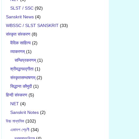
SLST / SSC
(92)
Sanskrit News
(4)
WBSSC / SLST SANSKRIT
(33)
संस्कृत संस्करण
(8)
वैदिक साहित्य
(2)
व्याकरणम्
(1)
सन्धिप्रकरणम्
(1)
श्रीमद्भगवद्गीता
(1)
संस्कृतसम्भाषणम्
(2)
सिद्धान्त कौमुदी
(1)
हिन्दी संस्करण
(5)
NET
(4)
Sanskrit Notes
(2)
উচ্চ মাধ্যমিক
(102)
একাদশ শ্রেণী
(34)
দশকুমারচরিতম্
(4)