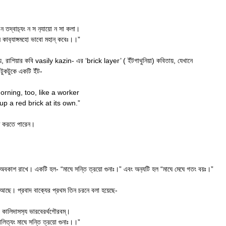
 ন তদ্বাচ‍্যং ন স ন‍্যায়ো ন সা কলা।
 কাব‍্যাঙ্গমহো ভাবো মহান্ কবেঃ।।”
 রাশিয়ার কবি vasily kazin- এর ‘brick layer’ ( ইঁটগাথুনিয়া) কবিতায়, যেখানে
টুকটুকে একটি ইঁট-
orning, too, like a worker
up a red brick at its own.”
ণ করতে পারেন।
ার অবকাশ রাখে। একটি হল- “মাঘে সন্তি ত্রয়ো গুনাঃ।” এবং অন‍্যটি হল “মাঘে মেঘে গতং বয়ঃ।”
 আছে। প্রবাদ বাক‍্যের প্রথম তিন চরনে বলা হয়েছে-
 কালিদাসস‍্য ভারবেরর্থগৌরবম্।
লিত‍্যং মাঘে সন্তি ত্রয়ো গুনাঃ।।”