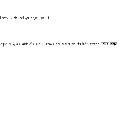
ন-
া দশগুণাঃ প্রায়েণাত্র সম্ভবন্তি।।”
ংস্কৃত সাহিত্যে অদ্বিতীয় কবি। অতএব বলা যায় মাঘের প্রশস্তি ক্ষেত্রে “
মাঘে সন্তি