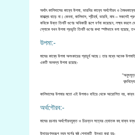
অর্থাৎ কালিদাসের কাব‍্যে উপমা, ভারবির কাব‍্যে অর্থগৌরব ও নৈষধকা
মাহাত্ম‍্য বাড়ে না। কেননা, কালিদাস, শ্রীহর্ষ, ভারবি, মাঘ – সকলেই 
কবিকে উক্ত তিনটি গুণের অধিকারী রূপে বর্ণনা করেছেন, লক্ষ্য করলে দে
শ্লোকে যখন উপমা প্রভৃতি তিনটি গুণের কথা স্পষ্টভাবে বলা হয়েছে, 
উপমা:-
মাঘের কাব্যে উপমা অলংকারের প্রাচুর্য আছে। তার মধ্যে অনেক উপমাই 
একটি অনবদ্য উপমা রয়েছে-
“অনুৎসূত্
শব্দবিদ
কালিদাসের উপমার মতো এই উপমাও বাইরে থেকে আরোপিত নয়, কাব‍্য ভা
অর্থগৌরব:-
মাঘের রচনায় অর্থগৌরবযুক্ত ও চিরন্তন সত্যের দ‍্যোতক বহু বাক্য বন
উদাহরণস্বরূপ নবম সর্গের ষষ্ঠ শ্লোকটি উদ্ধৃত করা হয়-