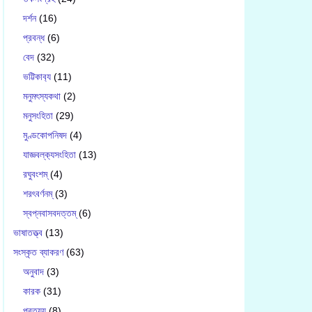
দর্শন
(16)
প্রবন্ধ
(6)
বেদ
(32)
ভট্টিকাব‍্য
(11)
মনুমৎস্যকথা
(2)
মনুসংহিতা
(29)
মুণ্ডকোপনিষদ
(4)
যাজ্ঞবল্ক‍্যসংহিতা
(13)
রঘুবংশম্
(4)
শরৎবর্ণনম্
(3)
স্বপ্নবাসবদত্তম্
(6)
ভাষাতত্ত্ব
(13)
সংস্কৃত ব্যাকরণ
(63)
অনুবাদ
(3)
কারক
(31)
প্রত্যয়
(8)