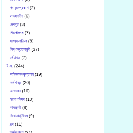
প্রাকৃতপ্রকাশ
(2)
বাক‍্যপদীয়
(6)
মেঘদূত
(3)
শিশুপালবধ
(7)
সাংখ‍্যকারিকা
(8)
সিদ্ধান্তকৌমুদী
(37)
হর্ষচরিত
(7)
বি.এ.
(244)
অভিজ্ঞানশকুন্তলম্
(19)
অর্থশাস্ত্র
(20)
অলংকার
(16)
ঈশোপনিষদ
(10)
কাদম্বরী
(8)
কিরাতার্জুনীয়ম্
(9)
ছন্দ
(11)
তর্কসংগ্রহ
(24)