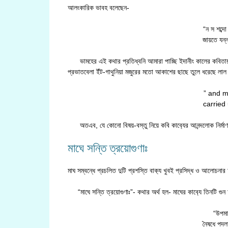
আলংকারিক ভাবহ বলেছেন-
“ন স শব্দো
জায়তে যন্ন
ভামহের এই কথার প্রতিধ্বনি আমারা পাচ্ছি ইদানীং কালের কবিতায়,
প্রভাতবেলা ইঁট-গাথুনিয়া মজুরের মতো আকাশের ছাছে তুলে ধরেছে লাল 
” and m
carried 
অতএব, যে কোনো বিষয়-বস্তু নিয়ে কবি কাব‍্যের আনন্দলোক নির্মা
মাঘে সন্তি ত্রয়োগুণাঃ
মাঘ সম্বন্ধে প্রচলিত দুটি প্রশস্তি বাক‍্য খুবই প্রসিদ্ধ ও আলোচন
“মাঘে সন্তি ত্রয়োগুণাঃ”- কথার অর্থ হল- মাঘের কাব‍্যে তিনটি গুন
“উপমা
নৈষধে পদলা