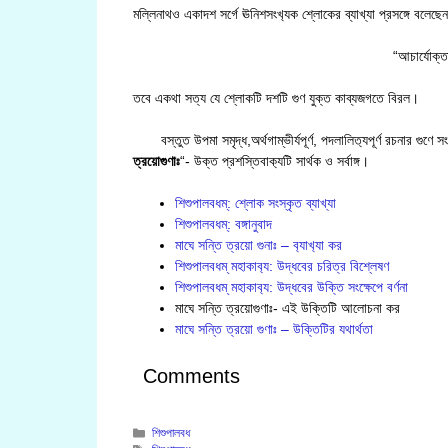
মল্লিনাথও একাদশ সর্গে ঊনিশসংখ‍্যক শ্লোকের ব্যাখ্যা প্রসঙ্গে বলেছে
“আচার্যোক্ত
তবে একথা সত্য যে শ্লোকটি দশটি গুণ যুক্ত কাব্যজগতে বিরল।
বস্তুত উপমা সমৃদ্ধ,অর্থগাম্ভীর্যপূর্ণ, পদলালিত‍্যপূর্ণ রচনার গুণে স
ত্রয়োগুণাঃ
“- উক্ত প্রশস্তিবাক‍্যটি সার্থক ও সর্বাঙ্গ।
শিশুপালবধম্: শ্লোক সংস্কৃত ব্যাখ্যা
শিশুপালবধম্: বঙ্গানুবাদ
মাঘে সন্তি ত্রয়ো গুনাঃ – ব‍্যাখ‍্যা কর
শিশুপালবধম্ মহাকাব‍্য: উদ্ধবের চরিত্র বিশ্লেষণ
শিশুপালবধম্ মহাকাব‍্য: উদ্ধবের উক্তি সংক্ষেপে বর্ণনা
মাঘে সন্তি ত্রয়োগুণাঃ- এই উক্তিটি আলোচনা কর
মাঘে সন্তি ত্রয়ো গুণাঃ – উক্তিটির যথার্থতা
Comments
Categories
শিশুপালবধ