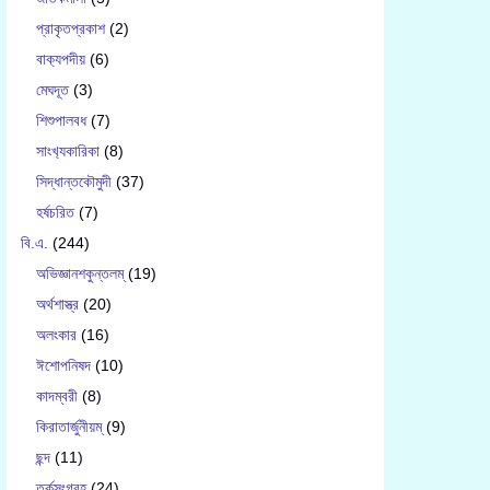
প্রাকৃতপ্রকাশ
(2)
বাক‍্যপদীয়
(6)
মেঘদূত
(3)
শিশুপালবধ
(7)
সাংখ‍্যকারিকা
(8)
সিদ্ধান্তকৌমুদী
(37)
হর্ষচরিত
(7)
বি.এ.
(244)
অভিজ্ঞানশকুন্তলম্
(19)
অর্থশাস্ত্র
(20)
অলংকার
(16)
ঈশোপনিষদ
(10)
কাদম্বরী
(8)
কিরাতার্জুনীয়ম্
(9)
ছন্দ
(11)
তর্কসংগ্রহ
(24)