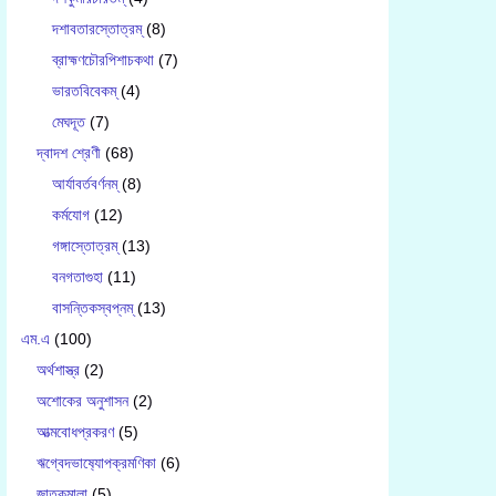
দশাবতারস্তোত্রম্
(8)
ব্রাহ্মণচৌরপিশাচকথা
(7)
ভারতবিবেকম্
(4)
মেঘদূত
(7)
দ্বাদশ শ্রেণী
(68)
আর্যাবর্তবর্ণনম্
(8)
কর্মযোগ
(12)
গঙ্গাস্তোত্রম্
(13)
বনগতাগুহা
(11)
বাসন্তিকস্বপ্নম্
(13)
এম.এ
(100)
অর্থশাস্ত্র
(2)
অশোকের অনুশাসন
(2)
আত্মবোধপ্রকরণ
(5)
ঋগ্বেদভাষ‍্যোপক্রমণিকা
(6)
জাতকমালা
(5)