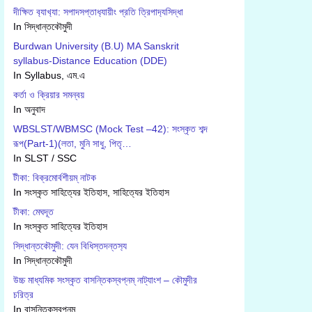
দীক্ষিত ব‍্যাখ‍্যা: সপাদসপ্তাধ‍্যায়ীং প্রতি ত্রিপাদ‍্যসিদ্ধা
In সিদ্ধান্তকৌমুদী
Burdwan University (B.U) MA Sanskrit
syllabus-Distance Education (DDE)
In Syllabus, এম.এ
কর্তা ও ক্রিয়ার সমন্বয়
In অনুবাদ
WBSLST/WBMSC (Mock Test –42): সংস্কৃত শব্দ
রূপ(Part-1)(লতা, মুনি সাধু, পিতৃ…
In SLST / SSC
টীকা: বিক্রমোর্বশীয়ম্ নাটক
In সংস্কৃত সাহিত্যের ইতিহাস, সাহিত্যের ইতিহাস
টীকা: মেঘদূত
In সংস্কৃত সাহিত্যের ইতিহাস
সিদ্ধান্তকৌমুদী: যেন বিধিস্তদন্তস‍্য
In সিদ্ধান্তকৌমুদী
উচ্চ মাধ্যমিক সংস্কৃত বাসন্তিকস্বপ্নম্ নাট্যাংশ – কৌমুদীর
চরিত্র
In বাসন্তিকস্বপ্নম্