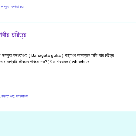
 সংস্কৃত
,
বনগতা গুহা
্বার চরিত্র
ণীর সংস্কৃত বনগতাগুহা ( Banagata guha ) পাঠ্যাংশ অবলম্বনে অলিপর্বার চরিত্র
ার সংগ্রামী জীবনের পরিচয় দাও?( উচ্চ মাধ্যমিক ( wbbchse …
,
বনগতা গুহা
,
বনগতাগুহা