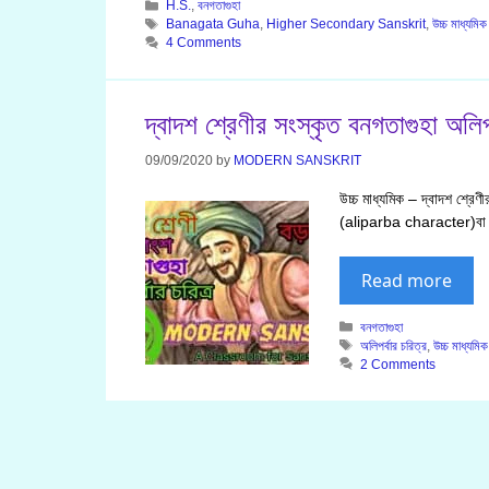
Categories
H.S.
,
বনগতাগুহা
Tags
Banagata Guha
,
Higher Secondary Sanskrit
,
উচ্চ মাধ্যমিক
4 Comments
দ্বাদশ শ্রেণীর সংস্কৃত বনগতাগুহা অলিপর
09/09/2020
by
MODERN SANSKRIT
উচ্চ মাধ্যমিক – দ্বাদশ শ্রে
(aliparba character)বা ত
Read more
Categories
বনগতাগুহা
Tags
অলিপর্বার চরিত্র
,
উচ্চ মাধ্যমিক
2 Comments