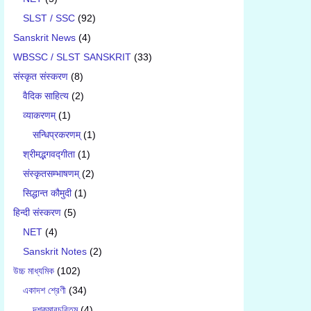
SLST / SSC
(92)
Sanskrit News
(4)
WBSSC / SLST SANSKRIT
(33)
संस्कृत संस्करण
(8)
वैदिक साहित्य
(2)
व्याकरणम्
(1)
सन्धिप्रकरणम्
(1)
श्रीमद्भगवद्गीता
(1)
संस्कृतसम्भाषणम्
(2)
सिद्धान्त कौमुदी
(1)
हिन्दी संस्करण
(5)
NET
(4)
Sanskrit Notes
(2)
উচ্চ মাধ্যমিক
(102)
একাদশ শ্রেণী
(34)
দশকুমারচরিতম্
(4)