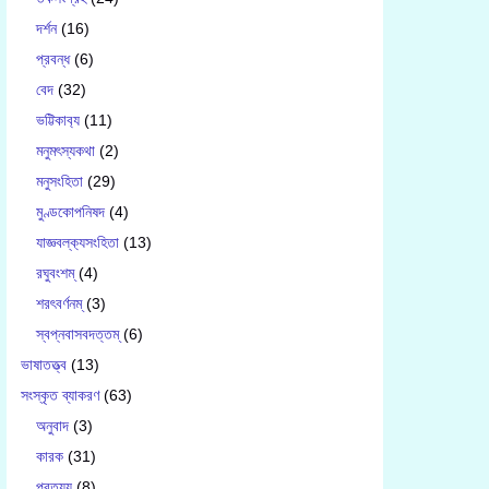
দর্শন
(16)
প্রবন্ধ
(6)
বেদ
(32)
ভট্টিকাব‍্য
(11)
মনুমৎস্যকথা
(2)
মনুসংহিতা
(29)
মুণ্ডকোপনিষদ
(4)
যাজ্ঞবল্ক‍্যসংহিতা
(13)
রঘুবংশম্
(4)
শরৎবর্ণনম্
(3)
স্বপ্নবাসবদত্তম্
(6)
ভাষাতত্ত্ব
(13)
সংস্কৃত ব্যাকরণ
(63)
অনুবাদ
(3)
কারক
(31)
প্রত্যয়
(8)