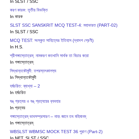
In SLST / SSC
করণ কারক: তৃতীয় বিভক্তি
In কারক
SLST SSC SANSKRIT MCQ TEST-4: মহাভারত (PART-02)
In SLST / SSC
MCQ TEST: সংস্কৃত সাহিত্যের ইতিহাস (দ্বাদশ শ্রেণী)
In H.S.
শ্রীগঙ্গাস্তোত্রম্: নামকরণ কতখানি সার্থক তা বিচার করো
In গঙ্গাস্তোত্রম্
সিদ্ধান্তকৌমুদী: তপরস্তৎকালস‍্য
In সিদ্ধান্তকৌমুদী
হর্ষচরিত: ব্যাখ্যা – 2
In হর্ষচরিত
যঙ্ প্রত‍্যয় ও যঙ্ প্রত‍্যয়ের ব‍্যবহার
In প্রত্যয়
গঙ্গাস্তোত্রম্ ভাবসম্প্রসারণ – নাহং জানে তব মহিমানম্
In গঙ্গাস্তোত্রম্
WBSLST WBMSC MOCK TEST 36 পুরাণ (Part-2)
In NET, SLST / SSC