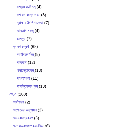
দশকুমারচরিতম্
(4)
দশাবতারস্তোত্রম্
(8)
ব্রাহ্মণচৌরপিশাচকথা
(7)
ভারতবিবেকম্
(4)
মেঘদূত
(7)
দ্বাদশ শ্রেণী
(68)
আর্যাবর্তবর্ণনম্
(8)
কর্মযোগ
(12)
গঙ্গাস্তোত্রম্
(13)
বনগতাগুহা
(11)
বাসন্তিকস্বপ্নম্
(13)
এম.এ
(100)
অর্থশাস্ত্র
(2)
অশোকের অনুশাসন
(2)
আত্মবোধপ্রকরণ
(5)
ঋগ্বেদভাষ‍্যোপক্রমণিকা
(6)