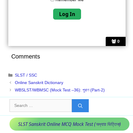
0
Comments
Categories
SLST / SSC
Online Sanskrit Dictionary
WBSLST/WBMSC (Mock Test –36): পুরাণ (Part-2)
Search
for:
SLST Sanskrit Online MCQ Mock Test (অধ্যায় ভিত্তিক)