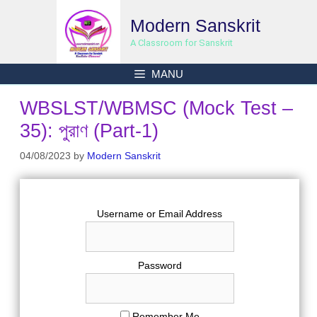
Skip
Modern Sanskrit
to
content
A Classroom for Sanskrit
MANU
WBSLST/WBMSC (Mock Test –
35): পুরাণ (Part-1)
04/08/2023
by
Modern Sanskrit
Username or Email Address
Password
Remember Me