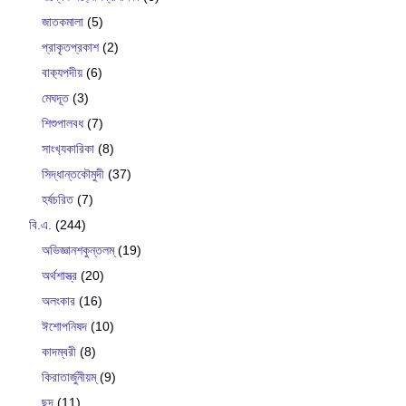
জাতকমালা
(5)
প্রাকৃতপ্রকাশ
(2)
বাক‍্যপদীয়
(6)
মেঘদূত
(3)
শিশুপালবধ
(7)
সাংখ‍্যকারিকা
(8)
সিদ্ধান্তকৌমুদী
(37)
হর্ষচরিত
(7)
বি.এ.
(244)
অভিজ্ঞানশকুন্তলম্
(19)
অর্থশাস্ত্র
(20)
অলংকার
(16)
ঈশোপনিষদ
(10)
কাদম্বরী
(8)
কিরাতার্জুনীয়ম্
(9)
ছন্দ
(11)