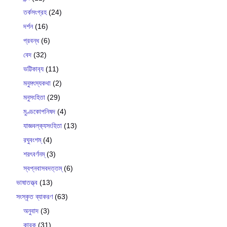
তর্কসংগ্রহ
(24)
দর্শন
(16)
প্রবন্ধ
(6)
বেদ
(32)
ভট্টিকাব‍্য
(11)
মনুমৎস্যকথা
(2)
মনুসংহিতা
(29)
মুণ্ডকোপনিষদ
(4)
যাজ্ঞবল্ক‍্যসংহিতা
(13)
রঘুবংশম্
(4)
শরৎবর্ণনম্
(3)
স্বপ্নবাসবদত্তম্
(6)
ভাষাতত্ত্ব
(13)
সংস্কৃত ব্যাকরণ
(63)
অনুবাদ
(3)
কারক
(31)