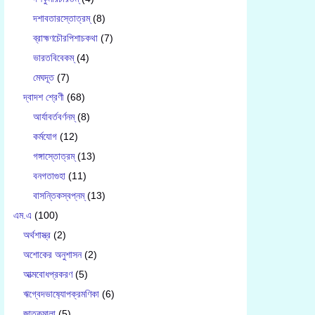
দশাবতারস্তোত্রম্
(8)
ব্রাহ্মণচৌরপিশাচকথা
(7)
ভারতবিবেকম্
(4)
মেঘদূত
(7)
দ্বাদশ শ্রেণী
(68)
আর্যাবর্তবর্ণনম্
(8)
কর্মযোগ
(12)
গঙ্গাস্তোত্রম্
(13)
বনগতাগুহা
(11)
বাসন্তিকস্বপ্নম্
(13)
এম.এ
(100)
অর্থশাস্ত্র
(2)
অশোকের অনুশাসন
(2)
আত্মবোধপ্রকরণ
(5)
ঋগ্বেদভাষ‍্যোপক্রমণিকা
(6)
জাতকমালা
(5)