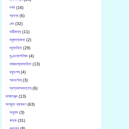
দর্শন
(16)
প্রবন্ধ
(6)
বেদ
(32)
ভট্টিকাব‍্য
(11)
মনুমৎস্যকথা
(2)
মনুসংহিতা
(29)
মুণ্ডকোপনিষদ
(4)
যাজ্ঞবল্ক‍্যসংহিতা
(13)
রঘুবংশম্
(4)
শরৎবর্ণনম্
(3)
স্বপ্নবাসবদত্তম্
(6)
ভাষাতত্ত্ব
(13)
সংস্কৃত ব্যাকরণ
(63)
অনুবাদ
(3)
কারক
(31)
প্রত্যয়
(8)