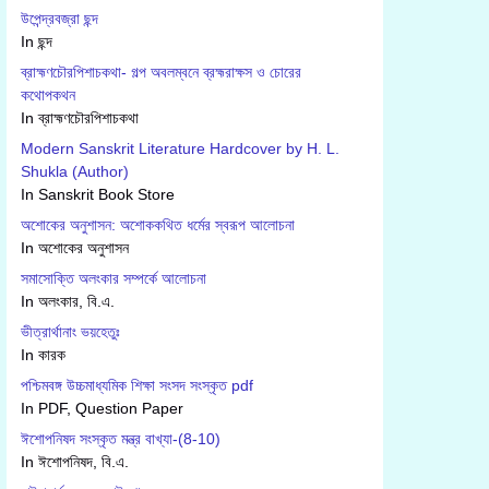
উপেন্দ্রবজ্রা ছন্দ
In ছন্দ
ব্রাহ্মণচৌরপিশাচকথা- গল্প অবলম্বনে ব্রহ্মরাক্ষস ও চোরের
কথোপকথন
In ব্রাহ্মণচৌরপিশাচকথা
Modern Sanskrit Literature Hardcover by H. L.
Shukla (Author)
In Sanskrit Book Store
অশোকের অনুশাসন: অশোককথিত ধর্মের স্বরূপ আলোচনা
In অশোকের অনুশাসন
সমাসোক্তি অলংকার সম্পর্কে আলোচনা
In অলংকার, বি.এ.
ভীত্রার্থানাং ভয়হেতুঃ
In কারক
পশ্চিমবঙ্গ উচ্চমাধ্যমিক শিক্ষা সংসদ সংস্কৃত pdf
In PDF, Question Paper
ঈশোপনিষদ সংস্কৃত মন্ত্র বাখ্যা-(8-10)
In ঈশোপনিষদ, বি.এ.