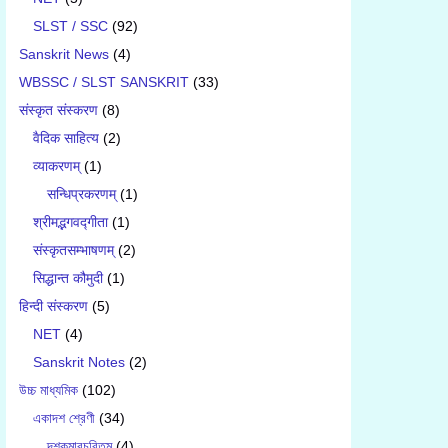
SLST / SSC
(92)
Sanskrit News
(4)
WBSSC / SLST SANSKRIT
(33)
संस्कृत संस्करण
(8)
वैदिक साहित्य
(2)
व्याकरणम्
(1)
सन्धिप्रकरणम्
(1)
श्रीमद्भगवद्गीता
(1)
संस्कृतसम्भाषणम्
(2)
सिद्धान्त कौमुदी
(1)
हिन्दी संस्करण
(5)
NET
(4)
Sanskrit Notes
(2)
উচ্চ মাধ্যমিক
(102)
একাদশ শ্রেণী
(34)
দশকুমারচরিতম্
(4)