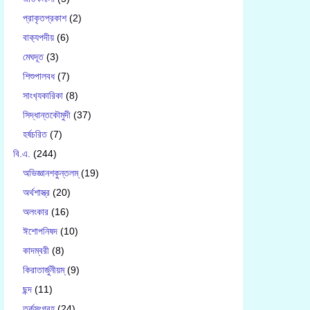
প্রাকৃতপ্রকাশ
(2)
বাক‍্যপদীয়
(6)
মেঘদূত
(3)
শিশুপালবধ
(7)
সাংখ‍্যকারিকা
(8)
সিদ্ধান্তকৌমুদী
(37)
হর্ষচরিত
(7)
বি.এ.
(244)
অভিজ্ঞানশকুন্তলম্
(19)
অর্থশাস্ত্র
(20)
অলংকার
(16)
ঈশোপনিষদ
(10)
কাদম্বরী
(8)
কিরাতার্জুনীয়ম্
(9)
ছন্দ
(11)
তর্কসংগ্রহ
(24)