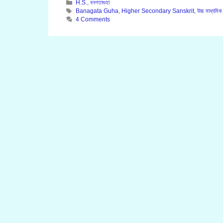
Categories
H.S.
,
বনগতাগুহা
Tags
Banagata Guha
,
Higher Secondary Sanskrit
,
উচ্চ মাধ্যমিক
4 Comments