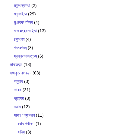
মনুমৎস্যকথা
(2)
মনুসংহিতা
(29)
মুণ্ডকোপনিষদ
(4)
যাজ্ঞবল্ক‍্যসংহিতা
(13)
রঘুবংশম্
(4)
শরৎবর্ণনম্
(3)
স্বপ্নবাসবদত্তম্
(6)
ভাষাতত্ত্ব
(13)
সংস্কৃত ব্যাকরণ
(63)
অনুবাদ
(3)
কারক
(31)
প্রত্যয়
(8)
সমাস
(12)
সাধারণ ব্যাকরণ
(11)
বোধ পরীক্ষণ
(1)
সন্ধি
(3)