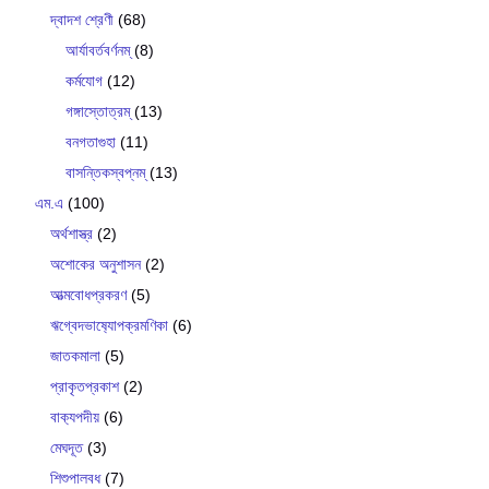
দ্বাদশ শ্রেণী
(68)
আর্যাবর্তবর্ণনম্
(8)
কর্মযোগ
(12)
গঙ্গাস্তোত্রম্
(13)
বনগতাগুহা
(11)
বাসন্তিকস্বপ্নম্
(13)
এম.এ
(100)
অর্থশাস্ত্র
(2)
অশোকের অনুশাসন
(2)
আত্মবোধপ্রকরণ
(5)
ঋগ্বেদভাষ‍্যোপক্রমণিকা
(6)
জাতকমালা
(5)
প্রাকৃতপ্রকাশ
(2)
বাক‍্যপদীয়
(6)
মেঘদূত
(3)
শিশুপালবধ
(7)