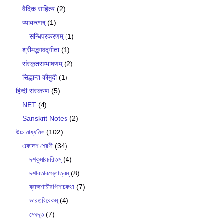
वैदिक साहित्य
(2)
व्याकरणम्
(1)
सन्धिप्रकरणम्
(1)
श्रीमद्भगवद्गीता
(1)
संस्कृतसम्भाषणम्
(2)
सिद्धान्त कौमुदी
(1)
हिन्दी संस्करण
(5)
NET
(4)
Sanskrit Notes
(2)
উচ্চ মাধ্যমিক
(102)
একাদশ শ্রেণী
(34)
দশকুমারচরিতম্
(4)
দশাবতারস্তোত্রম্
(8)
ব্রাহ্মণচৌরপিশাচকথা
(7)
ভারতবিবেকম্
(4)
মেঘদূত
(7)