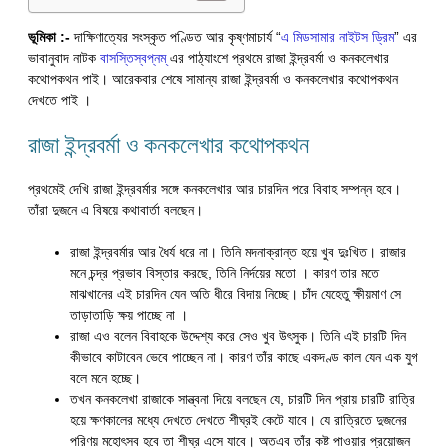
ভূমিকা :-
দাক্ষিণাত্যের সংস্কৃত পণ্ডিত আর কৃষ্ণমাচার্য “
এ মিডসামার নাইটস ড্রিম
” এর
ভাবানুবাদ নাটক
বাসস্তিস্বপ্নম্
এর পাঠ্যাংশে প্রথমে রাজা ইন্দ্রবর্মা ও কনকলেখার
কথোপকথন পাই। আরেকবার শেষে সামান্য রাজা ইন্দ্রবর্মা ও কনকলেখার কথোপকথন
দেখতে পাই ।
রাজা ইন্দ্রবর্মা ও কনকলেখার কথোপকথন
প্রথমেই দেখি রাজা ইন্দ্রবর্মার সঙ্গে কনকলেখার আর চারদিন পরে বিবাহ সম্পন্ন হবে।
তাঁরা দুজনে এ বিষয়ে কথাবার্তা বলছেন।
রাজা ইন্দ্রবর্মার আর ধৈর্য ধরে না। তিনি মদনাক্রান্ত হয়ে খুব দুঃখিত। রাজার
মনে চন্দ্র প্রভাব বিস্তার করছে, তিনি নির্দয়ের মতো । কারণ তার মতে
মাঝখানের এই চারদিন যেন অতি ধীরে বিদায় নিচ্ছে। চাঁদ যেহেতু ক্ষীয়মাণ সে
তাড়াতাড়ি ক্ষয় পাচ্ছে না ।
রাজা এও বলেন বিবাহকে উদ্দেশ্য করে সেও খুব উৎসুক। তিনি এই চারটি দিন
কীভাবে কাটাবেন ভেবে পাচ্ছেন না। কারণ তাঁর কাছে একদণ্ড কাল যেন এক যুগ
বলে মনে হচ্ছে।
তখন কনকলেখা রাজাকে সান্ত্বনা দিয়ে বলছেন যে, চারটি দিন প্রায় চারটি রাত্রি
হয়ে ক্ষণকালের মধ্যে দেখতে দেখতে শীঘ্রই কেটে যাবে। যে রাত্রিতে দুজনের
পরিণয় মহোৎসব হবে তা শীঘ্র এসে যাবে। অতএব তাঁর কষ্ট পাওয়ার প্রয়োজন