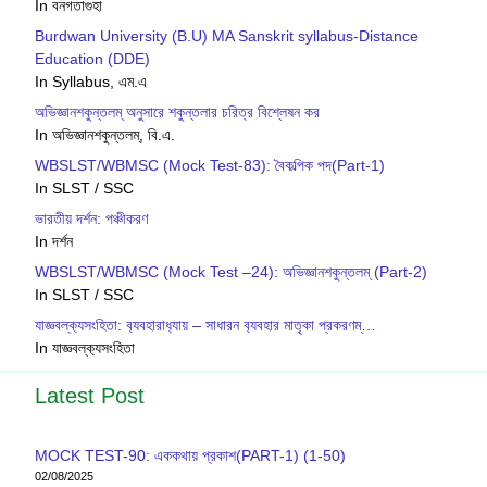
In বনগতাগুহা
Burdwan University (B.U) MA Sanskrit syllabus-Distance
Education (DDE)
In Syllabus, এম.এ
অভিজ্ঞানশকুন্তলম্ অনুসারে শকুন্তলার চরিত্র বিশ্লেষন কর
In অভিজ্ঞানশকুন্তলম্, বি.এ.
WBSLST/WBMSC (Mock Test-83): বৈকল্পিক পদ(Part-1)
In SLST / SSC
ভারতীয় দর্শন: পঞ্চীকরণ
In দর্শন
WBSLST/WBMSC (Mock Test –24): অভিজ্ঞানশকুন্তলম্ (Part-2)
In SLST / SSC
যাজ্ঞবল্ক‍্যসংহিতা: ব‍্যবহারাধ‍্যায় – সাধারন ব‍্যবহার মাতৃকা প্রকরণম্…
In যাজ্ঞবল্ক‍্যসংহিতা
Latest Post
MOCK TEST-90: এককথায় প্রকাশ(PART-1) (1-50)
02/08/2025