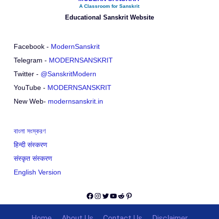
A Classroom for Sanskrit
Educational Sanskrit Website
Facebook -
ModernSanskrit
Telegram -
MODERNSANSKRIT
Twitter -
@SanskritModern
YouTube -
MODERNSANSKRIT
New Web-
modernsanskrit.in
বাংলা সংস্করণ
हिन्दी संस्करण
संस्कृत संस्करण
English Version
Facebook
Instagram
Twitter
YouTube
Reddit
Pinterest
Home
About Us
Contact Us
Disclaimer