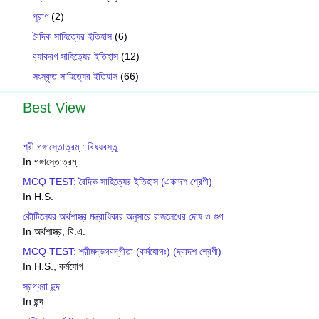
পুরাণ
(2)
বৈদিক সাহিত্যের ইতিহাস
(6)
ব‍্যাকরণ সাহিত‍্যের ইতিহাস
(12)
সংস্কৃত সাহিত্যের ইতিহাস
(66)
Best View
শ্রী গঙ্গাস্তোত্রম্ : বিষয়বস্তু
In গঙ্গাস্তোত্রম্
MCQ TEST: বৈদিক সাহিত্যের ইতিহাস (একাদশ শ্রেণী)
In H.S.
কৌটিল‍্যের অর্থশাস্ত্র মন্ত্রাধিকার অনুসারে রাজলেখের দোষ ও গুণ
In অর্থশাস্ত্র, বি.এ.
MCQ TEST: শ্রীমদ্‌ভগবদ্‌গীতা (কর্মযোগঃ) (দ্বাদশ শ্রেণী)
In H.S., কর্মযোগ
স্রগ্ধরা ছন্দ
In ছন্দ