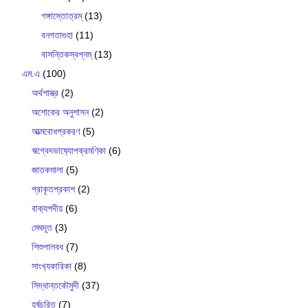
গঙ্গাস্তোত্রম্
(13)
বনগতাগুহা
(11)
বাসন্তিকস্বপ্নম্
(13)
এম.এ
(100)
অর্থশাস্ত্র
(2)
অশোকের অনুশাসন
(2)
আত্মবোধপ্রকরণ
(5)
ঋগ্বেদভাষ‍্যোপক্রমণিকা
(6)
জাতকমালা
(5)
প্রাকৃতপ্রকাশ
(2)
বাক‍্যপদীয়
(6)
মেঘদূত
(3)
শিশুপালবধ
(7)
সাংখ‍্যকারিকা
(8)
সিদ্ধান্তকৌমুদী
(37)
হর্ষচরিত
(7)