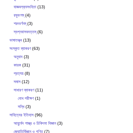
যাজ্ঞবল্ক‍্যসংহিতা
(13)
রঘুবংশম্
(4)
শরৎবর্ণনম্
(3)
স্বপ্নবাসবদত্তম্
(6)
ভাষাতত্ত্ব
(13)
সংস্কৃত ব্যাকরণ
(63)
অনুবাদ
(3)
কারক
(31)
প্রত্যয়
(8)
সমাস
(12)
সাধারণ ব্যাকরণ
(11)
বোধ পরীক্ষণ
(1)
সন্ধি
(3)
সাহিত্যের ইতিহাস
(96)
আয়ুর্বেদ শাস্ত্র ও চিকিৎসা বিজ্ঞান
(3)
জ্যোতির্বিজ্ঞান ও গণিত
(7)