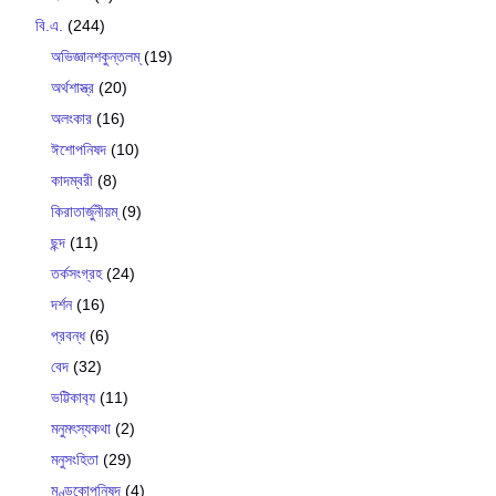
বি.এ.
(244)
অভিজ্ঞানশকুন্তলম্
(19)
অর্থশাস্ত্র
(20)
অলংকার
(16)
ঈশোপনিষদ
(10)
কাদম্বরী
(8)
কিরাতার্জুনীয়ম্
(9)
ছন্দ
(11)
তর্কসংগ্রহ
(24)
দর্শন
(16)
প্রবন্ধ
(6)
বেদ
(32)
ভট্টিকাব‍্য
(11)
মনুমৎস্যকথা
(2)
মনুসংহিতা
(29)
মুণ্ডকোপনিষদ
(4)