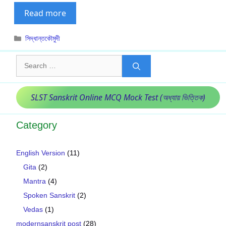
Read more
Categories
সিদ্ধান্তকৌমুদী
Search
for:
SLST Sanskrit Online MCQ Mock Test (অধ্যায় ভিত্তিক)
Category
English Version
(11)
Gita
(2)
Mantra
(4)
Spoken Sanskrit
(2)
Vedas
(1)
modernsanskrit post
(28)