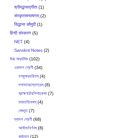
श्रीमद्भगवद्गीता
(1)
संस्कृतसम्भाषणम्
(2)
सिद्धान्त कौमुदी
(1)
हिन्दी संस्करण
(5)
NET
(4)
Sanskrit Notes
(2)
উচ্চ মাধ্যমিক
(102)
একাদশ শ্রেণী
(34)
দশকুমারচরিতম্
(4)
দশাবতারস্তোত্রম্
(8)
ব্রাহ্মণচৌরপিশাচকথা
(7)
ভারতবিবেকম্
(4)
মেঘদূত
(7)
দ্বাদশ শ্রেণী
(68)
আর্যাবর্তবর্ণনম্
(8)
কর্মযোগ
(12)