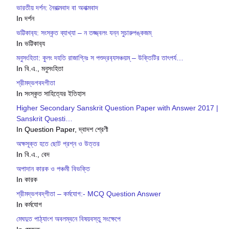
ভারতীয় দর্শন: নৈরাত্মবাদ বা অনাত্মবাদ
In দর্শন
ভট্টিকাব‍্য: সংস্কৃত ব্যাখ্যা – ন তজ্জ্বলং যন্ন সুচারুপঙ্কজম্
In ভট্টিকাব‍্য
মনুসংহিতা: কুলং দহতি রাজাগ্নিঃ স পশুদ্রব‍্যসঞ্চয়ম্ – উক্তিটির তাৎপর্য…
In বি.এ., মনুসংহিতা
শ্রীমদ্ভগবদগীতা
In সংস্কৃত সাহিত্যের ইতিহাস
Higher Secondary Sanskrit Question Paper with Answer 2017 |
Sanskrit Questi…
In Question Paper, দ্বাদশ শ্রেণী
অক্ষসূক্ত হতে ছোট প্রশ্ন ও উত্তর
In বি.এ., বেদ
অপাদান কারক ও পঞ্চমী বিভক্তি
In কারক
শ্রীমদ্‌ভগবদ্‌গীতা – কর্মযোগ:- MCQ Question Answer
In কর্মযোগ
মেঘদুত পাঠ্যাংশ অবলম্বনে বিষয়বস্তু সংক্ষেপে