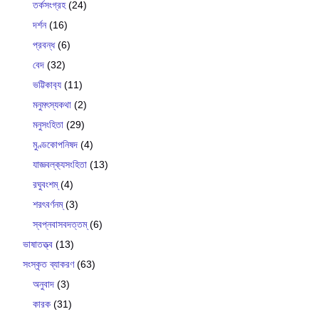
তর্কসংগ্রহ
(24)
দর্শন
(16)
প্রবন্ধ
(6)
বেদ
(32)
ভট্টিকাব‍্য
(11)
মনুমৎস্যকথা
(2)
মনুসংহিতা
(29)
মুণ্ডকোপনিষদ
(4)
যাজ্ঞবল্ক‍্যসংহিতা
(13)
রঘুবংশম্
(4)
শরৎবর্ণনম্
(3)
স্বপ্নবাসবদত্তম্
(6)
ভাষাতত্ত্ব
(13)
সংস্কৃত ব্যাকরণ
(63)
অনুবাদ
(3)
কারক
(31)