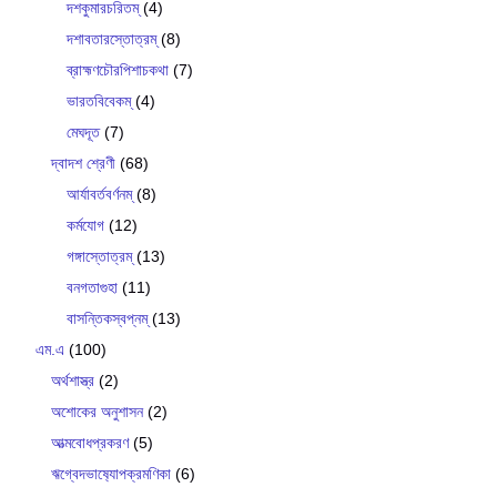
দশকুমারচরিতম্
(4)
দশাবতারস্তোত্রম্
(8)
ব্রাহ্মণচৌরপিশাচকথা
(7)
ভারতবিবেকম্
(4)
মেঘদূত
(7)
দ্বাদশ শ্রেণী
(68)
আর্যাবর্তবর্ণনম্
(8)
কর্মযোগ
(12)
গঙ্গাস্তোত্রম্
(13)
বনগতাগুহা
(11)
বাসন্তিকস্বপ্নম্
(13)
এম.এ
(100)
অর্থশাস্ত্র
(2)
অশোকের অনুশাসন
(2)
আত্মবোধপ্রকরণ
(5)
ঋগ্বেদভাষ‍্যোপক্রমণিকা
(6)