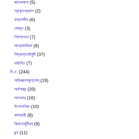
জাতকমালা
(5)
প্রাকৃতপ্রকাশ
(2)
বাক‍্যপদীয়
(6)
মেঘদূত
(3)
শিশুপালবধ
(7)
সাংখ‍্যকারিকা
(8)
সিদ্ধান্তকৌমুদী
(37)
হর্ষচরিত
(7)
বি.এ.
(244)
অভিজ্ঞানশকুন্তলম্
(19)
অর্থশাস্ত্র
(20)
অলংকার
(16)
ঈশোপনিষদ
(10)
কাদম্বরী
(8)
কিরাতার্জুনীয়ম্
(9)
ছন্দ
(11)