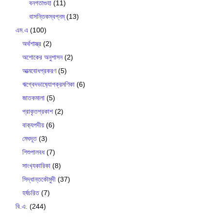
বনগতাগুহা
(11)
বাসন্তিকস্বপ্নম্
(13)
এম.এ
(100)
অর্থশাস্ত্র
(2)
অশোকের অনুশাসন
(2)
আত্মবোধপ্রকরণ
(5)
ঋগ্বেদভাষ‍্যোপক্রমণিকা
(6)
জাতকমালা
(5)
প্রাকৃতপ্রকাশ
(2)
বাক‍্যপদীয়
(6)
মেঘদূত
(3)
শিশুপালবধ
(7)
সাংখ‍্যকারিকা
(8)
সিদ্ধান্তকৌমুদী
(37)
হর্ষচরিত
(7)
বি.এ.
(244)