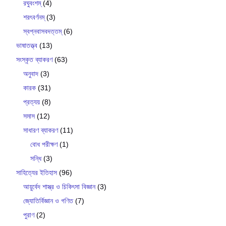
রঘুবংশম্
(4)
শরৎবর্ণনম্
(3)
স্বপ্নবাসবদত্তম্
(6)
ভাষাতত্ত্ব
(13)
সংস্কৃত ব্যাকরণ
(63)
অনুবাদ
(3)
কারক
(31)
প্রত্যয়
(8)
সমাস
(12)
সাধারণ ব্যাকরণ
(11)
বোধ পরীক্ষণ
(1)
সন্ধি
(3)
সাহিত্যের ইতিহাস
(96)
আয়ুর্বেদ শাস্ত্র ও চিকিৎসা বিজ্ঞান
(3)
জ্যোতির্বিজ্ঞান ও গণিত
(7)
পুরাণ
(2)