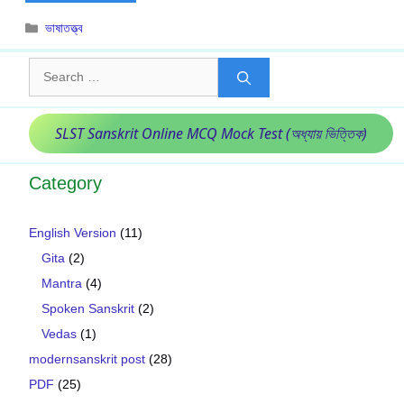
Categories
ভাষাতত্ত্ব
Search
for:
SLST Sanskrit Online MCQ Mock Test (অধ্যায় ভিত্তিক)
Category
English Version
(11)
Gita
(2)
Mantra
(4)
Spoken Sanskrit
(2)
Vedas
(1)
modernsanskrit post
(28)
PDF
(25)