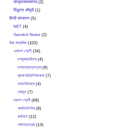
संस्कृतसम्भाषणम्
(2)
सिद्धान्त कौमुदी
(1)
हिन्दी संस्करण
(5)
NET
(4)
Sanskrit Notes
(2)
উচ্চ মাধ্যমিক
(102)
একাদশ শ্রেণী
(34)
দশকুমারচরিতম্
(4)
দশাবতারস্তোত্রম্
(8)
ব্রাহ্মণচৌরপিশাচকথা
(7)
ভারতবিবেকম্
(4)
মেঘদূত
(7)
দ্বাদশ শ্রেণী
(68)
আর্যাবর্তবর্ণনম্
(8)
কর্মযোগ
(12)
গঙ্গাস্তোত্রম্
(13)