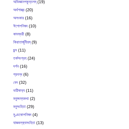
অভিজ্ঞানশকুন্তলম্
(19)
অর্থশাস্ত্র
(20)
অলংকার
(16)
ঈশোপনিষদ
(10)
কাদম্বরী
(8)
কিরাতার্জুনীয়ম্
(9)
ছন্দ
(11)
তর্কসংগ্রহ
(24)
দর্শন
(16)
প্রবন্ধ
(6)
বেদ
(32)
ভট্টিকাব‍্য
(11)
মনুমৎস্যকথা
(2)
মনুসংহিতা
(29)
মুণ্ডকোপনিষদ
(4)
যাজ্ঞবল্ক‍্যসংহিতা
(13)