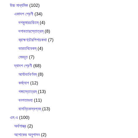
উচ্চ মাধ্যমিক
(102)
একাদশ শ্রেণী
(34)
দশকুমারচরিতম্
(4)
দশাবতারস্তোত্রম্
(8)
ব্রাহ্মণচৌরপিশাচকথা
(7)
ভারতবিবেকম্
(4)
মেঘদূত
(7)
দ্বাদশ শ্রেণী
(68)
আর্যাবর্তবর্ণনম্
(8)
কর্মযোগ
(12)
গঙ্গাস্তোত্রম্
(13)
বনগতাগুহা
(11)
বাসন্তিকস্বপ্নম্
(13)
এম.এ
(100)
অর্থশাস্ত্র
(2)
অশোকের অনুশাসন
(2)