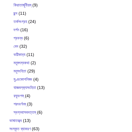
কিরাতার্জুনীয়ম্
(9)
ছন্দ
(11)
তর্কসংগ্রহ
(24)
দর্শন
(16)
প্রবন্ধ
(6)
বেদ
(32)
ভট্টিকাব‍্য
(11)
মনুমৎস্যকথা
(2)
মনুসংহিতা
(29)
মুণ্ডকোপনিষদ
(4)
যাজ্ঞবল্ক‍্যসংহিতা
(13)
রঘুবংশম্
(4)
শরৎবর্ণনম্
(3)
স্বপ্নবাসবদত্তম্
(6)
ভাষাতত্ত্ব
(13)
সংস্কৃত ব্যাকরণ
(63)