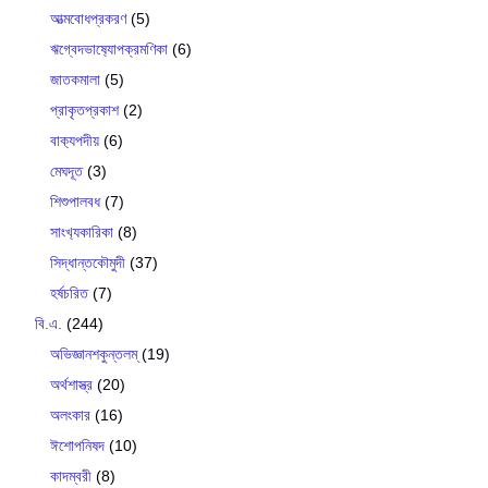
আত্মবোধপ্রকরণ
(5)
ঋগ্বেদভাষ‍্যোপক্রমণিকা
(6)
জাতকমালা
(5)
প্রাকৃতপ্রকাশ
(2)
বাক‍্যপদীয়
(6)
মেঘদূত
(3)
শিশুপালবধ
(7)
সাংখ‍্যকারিকা
(8)
সিদ্ধান্তকৌমুদী
(37)
হর্ষচরিত
(7)
বি.এ.
(244)
অভিজ্ঞানশকুন্তলম্
(19)
অর্থশাস্ত্র
(20)
অলংকার
(16)
ঈশোপনিষদ
(10)
কাদম্বরী
(8)