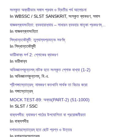
সংস্কৃত অব্যয়ীভাব সমাস প্রথম ও দ্বিতীয় পর্ব আলোচনা
In WBSSC / SLST SANSKRIT, সংস্কৃত ব্যাকরণ, সমাস
যাজ্ঞবল্ক‍্যসংহিতা: ব‍্যবহারাধ‍্যায় – সাধারন ব‍্যবহার মাতৃকা প্রকরণম্…
In যাজ্ঞবল্ক‍্যসংহিতা
সিদ্ধান্তকৌমুদী: তুল‍্যাস‍্যপ্রযত্নং সবর্ণম্
In সিদ্ধান্তকৌমুদী
ভাট্টিকাব্য সর্গ 2: শ্লোকের ব্যাকরণ
In ভট্টিকাব‍্য
অভিজ্ঞানশকুন্তলম্ নাটক হতে সংস্কৃত শ্লোক বাখ্যা (1-2)
In অভিজ্ঞানশকুন্তলম্, বি.এ.
শ্রীগঙ্গাস্তোত্রম্: নামকরণ কতখানি সার্থক তা বিচার করো
In গঙ্গাস্তোত্রম্
MOCK TEST-89: অব্যয়(PART-2) (51-1000)
In SLST / SSC
বাক‍্যপদীয়: ব‍্যাকরণ পাঠের উপযোগিতা বা প্রয়োজনীয়তা
In বাক‍্যপদীয়
দশাবতারস্তোত্রম্ হতে ছোট প্রশ্ন ও উত্তর
In দশাবতারস্তোত্রম্