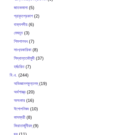
জাতকমালা
(5)
প্রাকৃতপ্রকাশ
(2)
বাক‍্যপদীয়
(6)
মেঘদূত
(3)
শিশুপালবধ
(7)
সাংখ‍্যকারিকা
(8)
সিদ্ধান্তকৌমুদী
(37)
হর্ষচরিত
(7)
বি.এ.
(244)
অভিজ্ঞানশকুন্তলম্
(19)
অর্থশাস্ত্র
(20)
অলংকার
(16)
ঈশোপনিষদ
(10)
কাদম্বরী
(8)
কিরাতার্জুনীয়ম্
(9)
ছন্দ
(11)