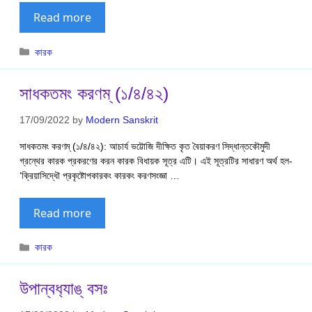
Read more
Categories
কারক
সাধকতমং করণম্ (১/৪/৪২)
17/09/2022
by
Modern Sanskrit
সাধকতমং করণম্ (১/৪/৪২): আচার্য ভট্টোজি দীক্ষিত কৃত বৈয়াকরণ সিদ্ধান্তকৌমুদী
গ্রন্থের কারক প্রকরণের করন কারক বিধায়ক সূত্র এটি। এই সূত্রটির সাধারণ অর্থ হল-
‘ক্রিয়াসিদ্ধৌ প্রকৃষ্টোপকারকং কারকং করণসংজ্ঞা …
Read more
Categories
কারক
উপান্বধ‍্যাঙ্ বসঃ