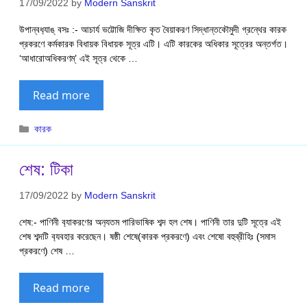
17/09/2022
by
Modern Sanskrit
উপান্বধ‍্যাঙ্ বসঃ :- আচার্য ভট্টোজি দীক্ষিত কৃত বৈয়াকরণ সিদ্ধান্তকৌমুদী গ্রন্থের কারক
প্রকরণে কর্মকারক বিধায়ক বিধায়ক সূত্র এটি। এটি কারকের অধিকার সূত্রের অন্তর্গত।
‘আধারোঅধিকরণম্’ এই সূত্র থেকে …
Read more
Categories
কারক
শেষ: টিকা
17/09/2022
by
Modern Sanskrit
শেষ:- পাণিনী ব‍্যাকরণের অন‍্যতম পারিভাষিক শব্দ হল শেষ। পাণিনী তার দুটি সূত্রে এই
শেষ শব্দটি ব‍্যবহার করেছেন। ষষ্ঠী শেষে(কারক প্রকরণে) এবং শেষো বহুব্রীহিঃ (সমাস
প্রকরণে) শেষ …
Read more