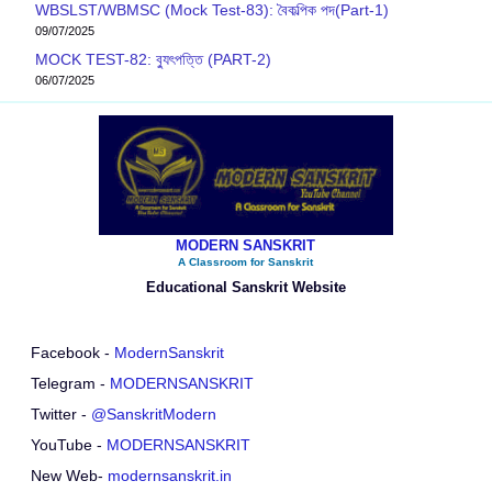
WBSLST/WBMSC (Mock Test-83): বৈকল্পিক পদ(Part-1)
09/07/2025
MOCK TEST-82: ব‍্যুৎপত্তি (PART-2)
06/07/2025
MODERN SANSKRIT
A Classroom for Sanskrit
Educational Sanskrit Website
Facebook -
ModernSanskrit
Telegram -
MODERNSANSKRIT
Twitter -
@SanskritModern
YouTube -
MODERNSANSKRIT
New Web-
modernsanskrit.in