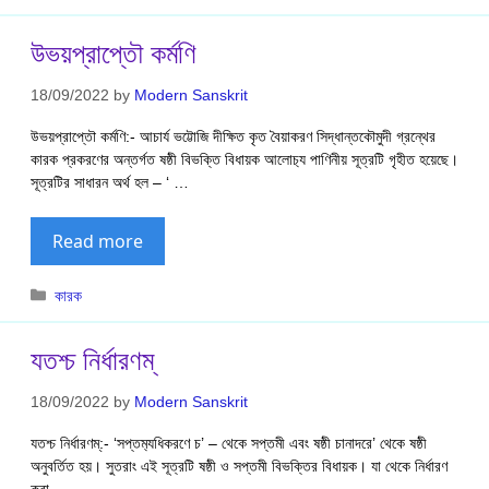
উভয়প্রাপ্তৌ কর্মণি
18/09/2022
by
Modern Sanskrit
উভয়প্রাপ্তৌ কর্মণি:- আচার্য ভট্টোজি দীক্ষিত কৃত বৈয়াকরণ সিদ্ধান্তকৌমুদী গ্রন্থের
কারক প্রকরণের অন্তর্গত ষষ্ঠী বিভক্তি বিধায়ক আলোচ‍্য পাণিনীয় সূত্রটি গৃহীত হয়েছে।
সূত্রটির সাধারন অর্থ হল – ‘ …
Read more
Categories
কারক
যতশ্চ নির্ধারণম্
18/09/2022
by
Modern Sanskrit
যতশ্চ নির্ধারণম্:- ‘সপ্তম‍্যধিকরণে চ’ – থেকে সপ্তমী এবং ষষ্ঠী চানাদরে’ থেকে ষষ্ঠী
অনুবর্তিত হয়। সুতরাং এই সূত্রটি ষষ্ঠী ও সপ্তমী বিভক্তির বিধায়ক। যা থেকে নির্ধারণ
করা …