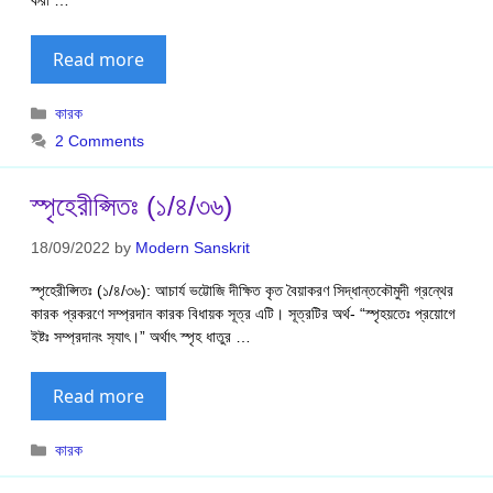
Read more
Categories
কারক
2 Comments
স্পৃহেরীপ্সিতঃ (১/৪/৩৬)
18/09/2022
by
Modern Sanskrit
স্পৃহেরীপ্সিতঃ (১/৪/৩৬): আচার্য ভট্টোজি দীক্ষিত কৃত বৈয়াকরণ সিদ্ধান্তকৌমুদী গ্রন্থের
কারক প্রকরণে সম্প্রদান কারক বিধায়ক সূত্র এটি। সূত্রটির অর্থ- “স্পৃহয়তেঃ প্রয়োগে
ইষ্টঃ সম্প্রদানং স‍্যাৎ।” অর্থাৎ স্পৃহ ধাতুর …
Read more
Categories
কারক