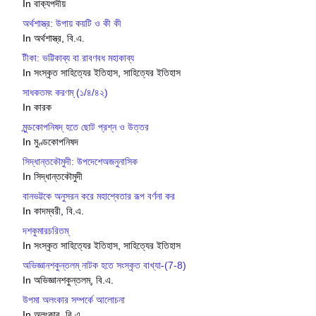
In বাক‍্যপদীয়
অর্থশাস্ত্র: উপায় কয়টি ও কী কী
In অর্থশাস্ত্র, বি.এ.
টীকা: ভট্টিকাব্য বা রাবণবধ মহাকাব্য
In সংস্কৃত সাহিত্যের ইতিহাস, সাহিত্যের ইতিহাস
সাধকতমং করণম্ (১/৪/৪২)
In কারক
মুন্ডকোপনিষদ্ হতে ছোট প্রশ্ন ও উত্তর
In মুণ্ডকোপনিষদ
সিদ্ধান্তকৌমুদী: উপদেশেঅজনুনাসিক
In সিদ্ধান্তকৌমুদী
বানভট্টকে অনুসরন করে মহাশ্বেতার রূপ বর্ণনা কর
In কাদম্বরী, বি.এ.
দশকুমারচরিতম্
In সংস্কৃত সাহিত্যের ইতিহাস, সাহিত্যের ইতিহাস
অভিজ্ঞানশকুন্তলম্ নাটক হতে সংস্কৃত বাখ্যা-(7-8)
In অভিজ্ঞানশকুন্তলম্, বি.এ.
উপমা অলংকার সম্পর্কে আলোচনা
In অলংকার, বি.এ.