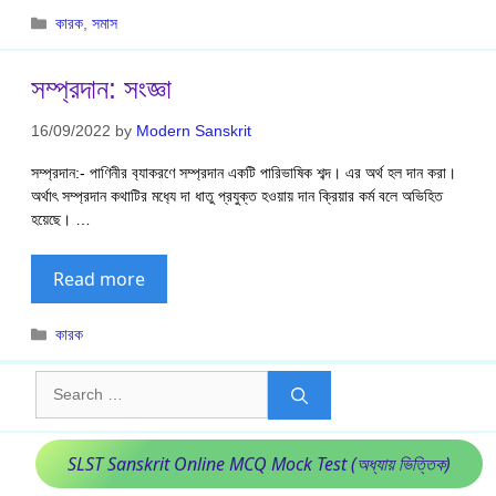
Categories
কারক
,
সমাস
সম্প্রদান: সংজ্ঞা
16/09/2022
by
Modern Sanskrit
সম্প্রদান:- পাণিনীর ব‍্যাকরণে সম্প্রদান একটি পারিভাষিক শব্দ। এর অর্থ হল দান করা।
অর্থাৎ সম্প্রদান কথাটির মধ‍্যে দা ধাতু প্রযুক্ত হওয়ায় দান ক্রিয়ার কর্ম বলে অভিহিত
হয়েছে। …
Read more
Categories
কারক
Search
for:
SLST Sanskrit Online MCQ Mock Test (অধ্যায় ভিত্তিক)