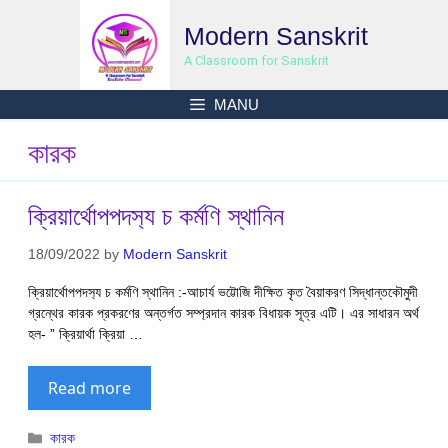
Skip
Modern Sanskrit
to
content
A Classroom for Sanskrit
MANU
কারক
ক্রিয়ার্থোপপদস‍্য চ কর্মণি স্থানিন
18/09/2022
by
Modern Sanskrit
ক্রিয়ার্থোপপদস‍্য চ কর্মণি স্থানিন :-আচার্য ভট্টোজি দীক্ষিত কৃত বৈয়াকরণ সিদ্ধান্তকৌমুদী
গ্রন্থের কারক প্রকরণের অন্তর্গত সম্প্রদান কারক বিধায়ক সূত্র এটি। এর সাধারন অর্থ
হল- ” ক্রিয়ার্থা ক্রিয়া …
Read more
Categories
কারক