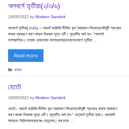
অপবর্গে তৃতীয়া(২/৩/৬)
18/09/2022
by
Modern Sanskrit
অপবর্গে তৃতীয়া(২/৩/৬) :- আচার্য ভট্টোজি দীক্ষিত কৃত বৈয়াকরণ সিদ্ধান্তকৌমুদী গ্রন্থের
কারক প্রকরণে করণ কারক বিধায়ক সূত্র এটি। সূত্রটির অর্থ হল- “অপবর্গঃ
ফলপ্রাপ্তিঃ। তস‍্যাং দ‍্যোতায়াং কালাধ্বনোরত‍্যন্তসংযোগে তৃতীয়া …
Read more
Categories
কারক
হেতৌ
18/09/2022
by
Modern Sanskrit
হেতৌ:- আচার্য ভট্টোজি দীক্ষিত কৃত বৈয়াকরণ সিদ্ধান্তকৌমুদী গ্রন্থের কারক প্রকরণে
করণ কারক বিধায়ক সূত্র এটি। সূত্রটির অর্থ হল-” হেত্বর্থে তৃতীয়া স‍্যাৎ। দ্রব‍্যাদি
সাধারনং নির্ব‍্যাপারসাধারণঞ্চ হেতুত্বম্। করণত্বং …