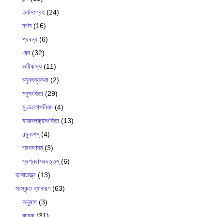
তর্কসংগ্রহ
(24)
দর্শন
(16)
প্রবন্ধ
(6)
বেদ
(32)
ভট্টিকাব‍্য
(11)
মনুমৎস্যকথা
(2)
মনুসংহিতা
(29)
মুণ্ডকোপনিষদ
(4)
যাজ্ঞবল্ক‍্যসংহিতা
(13)
রঘুবংশম্
(4)
শরৎবর্ণনম্
(3)
স্বপ্নবাসবদত্তম্
(6)
ভাষাতত্ত্ব
(13)
সংস্কৃত ব্যাকরণ
(63)
অনুবাদ
(3)
কারক
(31)