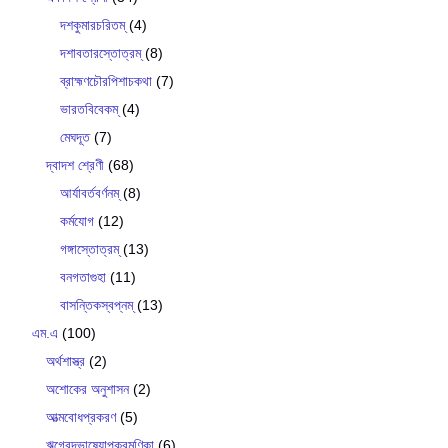
দশকুমারচরিতম্
(4)
দশাবতারস্তোত্রম্
(8)
ব্রাহ্মণচৌরপিশাচকথা
(7)
ভারতবিবেকম্
(4)
মেঘদূত
(7)
দ্বাদশ শ্রেণী
(68)
আর্যাবর্তবর্ণনম্
(8)
কর্মযোগ
(12)
গঙ্গাস্তোত্রম্
(13)
বনগতাগুহা
(11)
বাসন্তিকস্বপ্নম্
(13)
এম.এ
(100)
অর্থশাস্ত্র
(2)
অশোকের অনুশাসন
(2)
আত্মবোধপ্রকরণ
(5)
ঋগ্বেদভাষ‍্যোপক্রমণিকা
(6)