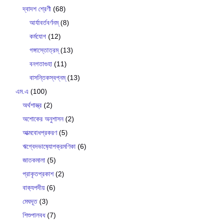
দ্বাদশ শ্রেণী
(68)
আর্যাবর্তবর্ণনম্
(8)
কর্মযোগ
(12)
গঙ্গাস্তোত্রম্
(13)
বনগতাগুহা
(11)
বাসন্তিকস্বপ্নম্
(13)
এম.এ
(100)
অর্থশাস্ত্র
(2)
অশোকের অনুশাসন
(2)
আত্মবোধপ্রকরণ
(5)
ঋগ্বেদভাষ‍্যোপক্রমণিকা
(6)
জাতকমালা
(5)
প্রাকৃতপ্রকাশ
(2)
বাক‍্যপদীয়
(6)
মেঘদূত
(3)
শিশুপালবধ
(7)