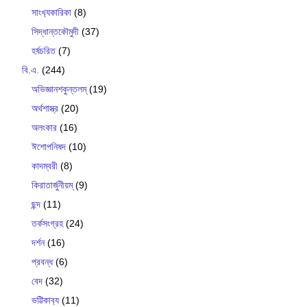
সাংখ‍্যকারিকা
(8)
সিদ্ধান্তকৌমুদী
(37)
হর্ষচরিত
(7)
বি.এ.
(244)
অভিজ্ঞানশকুন্তলম্
(19)
অর্থশাস্ত্র
(20)
অলংকার
(16)
ঈশোপনিষদ
(10)
কাদম্বরী
(8)
কিরাতার্জুনীয়ম্
(9)
ছন্দ
(11)
তর্কসংগ্রহ
(24)
দর্শন
(16)
প্রবন্ধ
(6)
বেদ
(32)
ভট্টিকাব‍্য
(11)