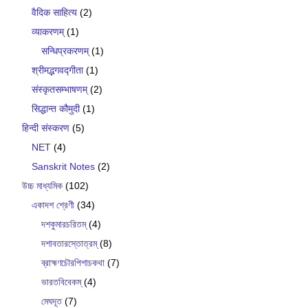
वैदिक साहित्य
(2)
व्याकरणम्
(1)
सन्धिप्रकरणम्
(1)
श्रीमद्भगवद्गीता
(1)
संस्कृतसम्भाषणम्
(2)
सिद्धान्त कौमुदी
(1)
हिन्दी संस्करण
(5)
NET
(4)
Sanskrit Notes
(2)
উচ্চ মাধ্যমিক
(102)
একাদশ শ্রেণী
(34)
দশকুমারচরিতম্
(4)
দশাবতারস্তোত্রম্
(8)
ব্রাহ্মণচৌরপিশাচকথা
(7)
ভারতবিবেকম্
(4)
মেঘদূত
(7)