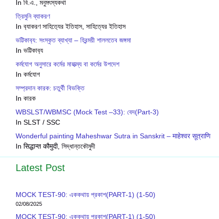
In বি.এ., মনুমৎস্যকথা
ত্রিমুনি ব্যাকরণ
In ব‍্যাকরণ সাহিত‍্যের ইতিহাস, সাহিত্যের ইতিহাস
ভট্টিকাব‍্য: সংস্কৃত ব্যাখ্যা – হিরন্ময়ী শাললতেব জঙ্গমা
In ভট্টিকাব‍্য
কর্মযােগ অনুসারে কর্মের মাহাত্ম্য বা কর্মের উপদেশ
In কর্মযোগ
সম্প্রদান কারক: চতুর্থী বিভক্তি
In কারক
WBSLST/WBMSC (Mock Test –33): বেদ(Part-3)
In SLST / SSC
Wonderful painting Maheshwar Sutra in Sanskrit – माहेश्वर सूत्राणि
In सिद्धान्त कौमुदी, সিদ্ধান্তকৌমুদী
Latest Post
MOCK TEST-90: এককথায় প্রকাশ(PART-1) (1-50)
02/08/2025
MOCK TEST-90: এককথায় প্রকাশ(PART-1) (1-50)