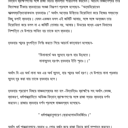
বিদ্বান ব্রাহ্মণগনের সঙ্গে রাজা বিচার ব্যবস্থা পরিচালনা করবেন। আচার্য বিজ্ঞানেশ্বর তার
মিতাক্ষরা টীকায় ব্যবহারের সংজ্ঞা নিরূপণ প্রসঙ্গে বলেছেন- “অন‍্যবিরোধেন
সাত্মসম্বন্ধিতয়াকথনং ব‍্যবহারঃ।” অর্থাৎ অন্যের উক্তির বিরোধিতা করে নিজের সম্বন্ধে
কিছু বলাই ব্যবহার। যেমন একজন বলল এই জমিটি আমার, সঙ্গে সঙ্গে অন্যজন তার
বিরোধিতা করে বলল না এ জমিটি তোমার নয়, আমার। উভয়ের মধ্যে এরূপ বিবাদের
নিষ্পত্তি যে উপায়ে সাধিত হয় তাকে বলে ব্যবহার।
ব‍্যবহার শব্দের বুৎপত্তি নির্ণয় করতে গিয়ে আচার্য কাত‍্যায়ণ বলেছেন-
“বিনানার্থে অব সন্দেহে হরণং হার উচ‍্যতে।
নানাসন্দেহ হরণাৎ ব‍্যবহার ইতি স্মৃতঃ।।”
অর্থাৎ বি এর অর্থ নানা অব এর অর্থ সন্দেহ, হার শব্দের অর্থ হরণ। যে উপায়ে নানা প্রকার
সন্দেহ দূর করা যায় তাকে ব‍্যবহার বলে।
ব‍্যবহার প্রয়োগ বিষয়ে যাজ্ঞবল্ক‍্যের মত হল -বিদ্বদ্ভিঃ ব্রাহ্মণৈঃ সহ অর্থাৎ বেদজ্ঞ,
ব্যাকরণ, ধর্মশাস্ত্রাদিতে অভিজ্ঞ বিদ্বান্ ব্রাহ্মণগণের সঙ্গে রাজা স্বয়ং ব্যবহার দর্শন
করবেন। রাজার ব্যবহার দর্শন প্রসঙ্গে যাজ্ঞবল্ক‍্য বলেছেন-
” ধর্মশাস্ত্রানুসারেণ ক্রোধলোভবিবর্জিতঃ।”
অর্থাৎ ধর্ম শাস্ত্রানুসারে ক্রোধ ও লোভ বর্জন করে রাজা বিচার কার্য সম্পাদন করবেন।