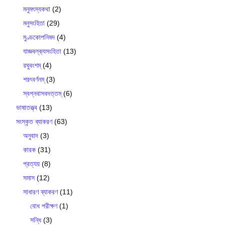
মনুমৎস্যকথা
(2)
মনুসংহিতা
(29)
মুণ্ডকোপনিষদ
(4)
যাজ্ঞবল্ক‍্যসংহিতা
(13)
রঘুবংশম্
(4)
শরৎবর্ণনম্
(3)
স্বপ্নবাসবদত্তম্
(6)
ভাষাতত্ত্ব
(13)
সংস্কৃত ব্যাকরণ
(63)
অনুবাদ
(3)
কারক
(31)
প্রত্যয়
(8)
সমাস
(12)
সাধারণ ব্যাকরণ
(11)
বোধ পরীক্ষণ
(1)
সন্ধি
(3)