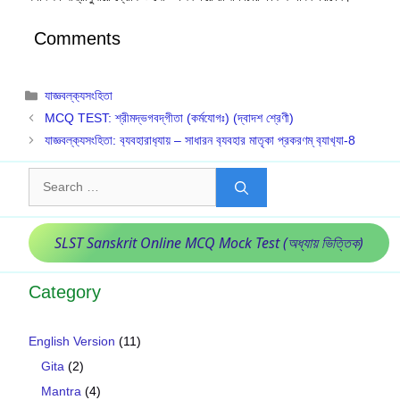
Comments
Categories
যাজ্ঞবল্ক‍্যসংহিতা
MCQ TEST: শ্রীমদ্‌ভগবদ্‌গীতা (কর্মযোগঃ) (দ্বাদশ শ্রেণী)
যাজ্ঞবল্ক‍্যসংহিতা: ব‍্যবহারাধ‍্যায় – সাধারন ব‍্যবহার মাতৃকা প্রকরণম্ ব‍্যাখ‍্যা-8
Search
for:
SLST Sanskrit Online MCQ Mock Test (অধ্যায় ভিত্তিক)
Category
English Version
(11)
Gita
(2)
Mantra
(4)