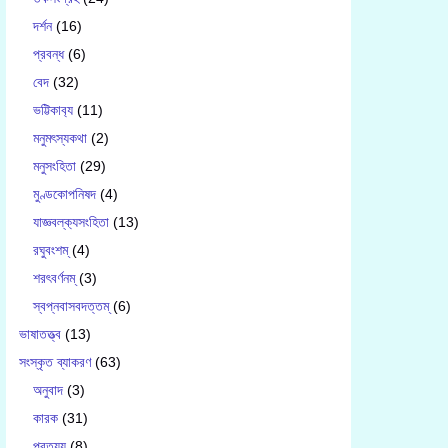
দর্শন
(16)
প্রবন্ধ
(6)
বেদ
(32)
ভট্টিকাব‍্য
(11)
মনুমৎস্যকথা
(2)
মনুসংহিতা
(29)
মুণ্ডকোপনিষদ
(4)
যাজ্ঞবল্ক‍্যসংহিতা
(13)
রঘুবংশম্
(4)
শরৎবর্ণনম্
(3)
স্বপ্নবাসবদত্তম্
(6)
ভাষাতত্ত্ব
(13)
সংস্কৃত ব্যাকরণ
(63)
অনুবাদ
(3)
কারক
(31)
প্রত্যয়
(8)