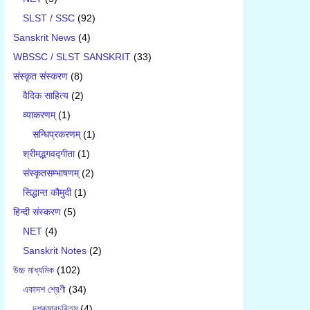
SLST / SSC
(92)
Sanskrit News
(4)
WBSSC / SLST SANSKRIT
(33)
संस्कृत संस्करण
(8)
वैदिक साहित्य
(2)
व्याकरणम्
(1)
सन्धिप्रकरणम्
(1)
श्रीमद्भगवद्गीता
(1)
संस्कृतसम्भाषणम्
(2)
सिद्धान्त कौमुदी
(1)
हिन्दी संस्करण
(5)
NET
(4)
Sanskrit Notes
(2)
উচ্চ মাধ্যমিক
(102)
একাদশ শ্রেণী
(34)
দশকুমারচরিতম্
(4)