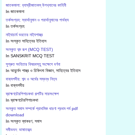
জাতকমালা: ব‍্যাঘ্রীজাতকম্ উপখ‍্যানের কাহিনী
In জাতকমালা
তর্কসংগ্রহ: স্বার্থানুমান ও পরার্থানুমানের পার্থক‍্য
In তর্কসংগ্রহ
নাট‍্যাচার্য ভরতের নাট‍্যশাস্ত্র
In সংস্কৃত সাহিত্যের ইতিহাস
সংস্কৃত শব্দ রূপ (MCQ TEST)
In SANSKRIT MCQ TEST
সুশ্রুত সংহিতার বিষয়বস্তু সংক্ষেপে বর্ণনা
In আয়ুর্বেদ শাস্ত্র ও চিকিৎসা বিজ্ঞান, সাহিত্যের ইতিহাস
বাক‍্যপদীয়: শব্দ ও অর্থের সম্বন্ধ নিত‍্য
In বাক‍্যপদীয়
ব্রাহ্মণচৌরপিশাচকথা গল্পটির সারসংক্ষেপ
In ব্রাহ্মণচৌরপিশাচকথা
সংস্কৃত সমাস সম্পর্কে প্রাথমিক ধারণা প্রথম পর্ব pdf
download
In সংস্কৃত ব্যাকরণ, সমাস
সমীভবন: ভাষাতত্ত্ব