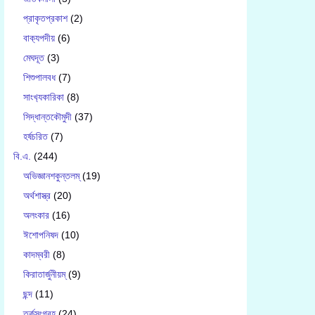
প্রাকৃতপ্রকাশ
(2)
বাক‍্যপদীয়
(6)
মেঘদূত
(3)
শিশুপালবধ
(7)
সাংখ‍্যকারিকা
(8)
সিদ্ধান্তকৌমুদী
(37)
হর্ষচরিত
(7)
বি.এ.
(244)
অভিজ্ঞানশকুন্তলম্
(19)
অর্থশাস্ত্র
(20)
অলংকার
(16)
ঈশোপনিষদ
(10)
কাদম্বরী
(8)
কিরাতার্জুনীয়ম্
(9)
ছন্দ
(11)
তর্কসংগ্রহ
(24)