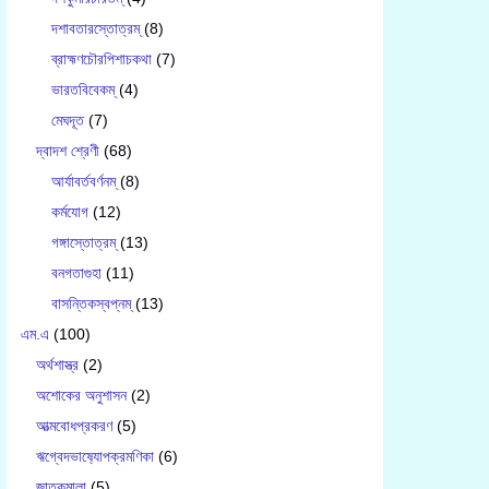
দশাবতারস্তোত্রম্
(8)
ব্রাহ্মণচৌরপিশাচকথা
(7)
ভারতবিবেকম্
(4)
মেঘদূত
(7)
দ্বাদশ শ্রেণী
(68)
আর্যাবর্তবর্ণনম্
(8)
কর্মযোগ
(12)
গঙ্গাস্তোত্রম্
(13)
বনগতাগুহা
(11)
বাসন্তিকস্বপ্নম্
(13)
এম.এ
(100)
অর্থশাস্ত্র
(2)
অশোকের অনুশাসন
(2)
আত্মবোধপ্রকরণ
(5)
ঋগ্বেদভাষ‍্যোপক্রমণিকা
(6)
জাতকমালা
(5)