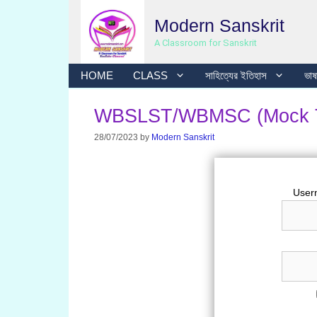
Skip
Modern Sanskrit
to
content
A Classroom for Sanskrit
HOME
CLASS
সাহিত্যের ইতিহাস
ভাষা
WBSLST/WBMSC (Mock Test 
28/07/2023
by
Modern Sanskrit
User