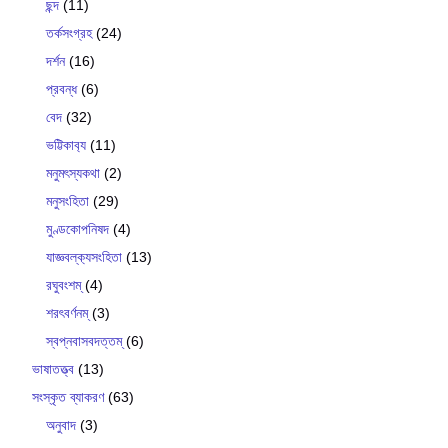
ছন্দ
(11)
তর্কসংগ্রহ
(24)
দর্শন
(16)
প্রবন্ধ
(6)
বেদ
(32)
ভট্টিকাব‍্য
(11)
মনুমৎস্যকথা
(2)
মনুসংহিতা
(29)
মুণ্ডকোপনিষদ
(4)
যাজ্ঞবল্ক‍্যসংহিতা
(13)
রঘুবংশম্
(4)
শরৎবর্ণনম্
(3)
স্বপ্নবাসবদত্তম্
(6)
ভাষাতত্ত্ব
(13)
সংস্কৃত ব্যাকরণ
(63)
অনুবাদ
(3)