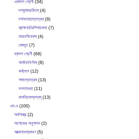
একাদশ শ্রেণী
(34)
দশকুমারচরিতম্
(4)
দশাবতারস্তোত্রম্
(8)
ব্রাহ্মণচৌরপিশাচকথা
(7)
ভারতবিবেকম্
(4)
মেঘদূত
(7)
দ্বাদশ শ্রেণী
(68)
আর্যাবর্তবর্ণনম্
(8)
কর্মযোগ
(12)
গঙ্গাস্তোত্রম্
(13)
বনগতাগুহা
(11)
বাসন্তিকস্বপ্নম্
(13)
এম.এ
(100)
অর্থশাস্ত্র
(2)
অশোকের অনুশাসন
(2)
আত্মবোধপ্রকরণ
(5)