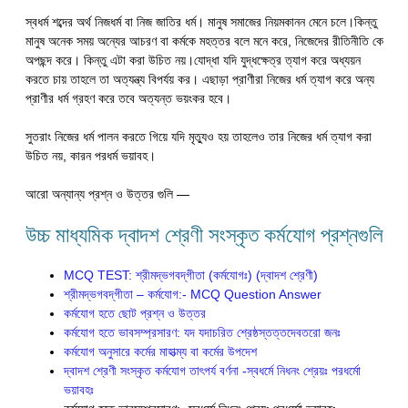
স্বধর্ম শব্দের অর্থ নিজধর্ম বা নিজ জাতির ধর্ম। মানুষ সমাজের নিয়মকানন মেনে চলে।কিন্তু
মানুষ অনেক সময় অন্যের আচরণ বা কর্মকে মহত্তর বলে মনে করে, নিজেদের রীতিনীতি কে
অপছন্দ করে। কিন্তু এটা করা উচিত নয়।যােদ্ধা যদি যুদ্ধক্ষেত্র ত্যাগ করে অধ্যয়ন
করতে চায় তাহলে তা অত্যন্ত্য বিপর্যয় কর।
এছাড়া প্রাণীরা নিজের ধর্ম ত্যাগ করে অন্য
প্রাণীর ধর্ম গ্রহণ করে তবে অত্যন্ত ভয়ংকর হবে।
সুতরাং নিজের ধর্ম পালন করতে গিয়ে যদি মৃত্যুও হয় তাহলেও তার নিজের ধর্ম ত্যাগ করা
উচিত নয়, কারন পরধর্ম ভয়াবহ।
আরো অন্যান্য প্রশ্ন ও উত্তর গুলি —
উচ্চ মাধ্যমিক দ্বাদশ শ্রেণী সংস্কৃত কর্মযোগ প্রশ্নগুলি
MCQ TEST: শ্রীমদ্‌ভগবদ্‌গীতা (কর্মযোগঃ) (দ্বাদশ শ্রেণী)
শ্রীমদ্‌ভগবদ্‌গীতা – কর্মযোগ:- MCQ Question Answer
কর্মযোগ হতে ছোট প্রশ্ন ও উত্তর
কর্মযোগ হতে ভাবসম্প্রসারণ: যদ যদাচরিত শ্রেষ্ঠস্তত্তদেবতরাে জনঃ
কর্মযােগ অনুসারে কর্মের মাহাত্ম্য বা কর্মের উপদেশ
দ্বাদশ শ্রেণী সংস্কৃত কর্মযোগ তাৎপর্য বর্ণনা -স্বধর্মে নিধনং শ্রেয়ঃ পরধর্মো
ভয়াবহঃ