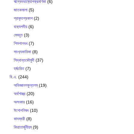
ঋগ্বেদভাষ‍্যোপক্রমণিকা
(6)
জাতকমালা
(5)
প্রাকৃতপ্রকাশ
(2)
বাক‍্যপদীয়
(6)
মেঘদূত
(3)
শিশুপালবধ
(7)
সাংখ‍্যকারিকা
(8)
সিদ্ধান্তকৌমুদী
(37)
হর্ষচরিত
(7)
বি.এ.
(244)
অভিজ্ঞানশকুন্তলম্
(19)
অর্থশাস্ত্র
(20)
অলংকার
(16)
ঈশোপনিষদ
(10)
কাদম্বরী
(8)
কিরাতার্জুনীয়ম্
(9)