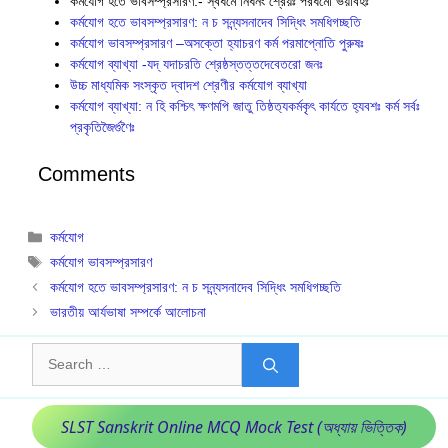
কর্মযোগ হতে ভাবসম্প্রসারণ:- স্বধর্মে নিধনং শ্রেয়ঃ পরধর্মো ভয়াবহঃ
কর্মযোগ হতে ভাবসম্প্রসারণ: ন চ সন্ন্যসনাদেব সিদ্ধিং সমধিগচ্ছতি
কর্মযোগ ভাবসম্প্রসারণ –অসক্তো হ্যাচরণ কর্ম পরমাপ্নোতি পুরুষঃ
কর্মযোগ ব্যাখ্যা -যদ্ যদাচরতি শ্রেষ্ঠস্তত্তদেবেতরাে জনঃ
উচ্চ মাধ্যমিক সংস্কৃত দ্বাদশ শ্রেণীর কর্মযোগ ব্যাখ্যা
কর্মযোগ ব্যাখ্যা: ন হি কশ্চিৎ ক্ষণমপি জাতু তিষ্ঠত‍্যকর্মকৃৎ কার্যতে হ‍্যবশঃ কর্ম সর্বঃ
প্রকৃতিজৈর্গুণৈঃ
Comments
Categories
কর্মযোগ
Tags
কর্মযোগ ভাবসম্প্রসারণ
কর্মযোগ হতে ভাবসম্প্রসারণ: ন চ সন্ন্যসনাদেব সিদ্ধিং সমধিগচ্ছতি
ভারতীয় আর্যভাষা সম্পর্কে আলোচনা
Search
for:
SLST Sanskrit Online MCQ Mock Test (অধ্যায় ভিত্তিক)