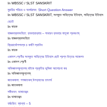
In WBSSC / SLST SANSKRIT
মুরারির পরিচয় ও অনর্ঘরাঘব: Short Question Answer
In WBSSC / SLST SANSKRIT, সংস্কৃত সাহিত্যের ইতিহাস, সাহিত্যের ইতিহাস
হেতৌ
In কারক
যাজ্ঞবল্ক‍্যসংহিতা: ব‍্যবহারাধ‍্যায় – সাধারন ব‍্যবহার মাতৃকা প্রকরণম্
In যাজ্ঞবল্ক‍্যসংহিতা
ক্রিয়ার্থোপপদস‍্য চ কর্মণি স্থানিন
In কারক
একাদশ শ্রেণীর সংস্কৃত সাহিত্যের ইতিহাস ছোট প্রশ্ন উত্তর সাজেশন
In একাদশ শ্রেণী
অভিজ্ঞানশকুন্তলম্ নাটকে প্রকৃতির ভূমিকা আলোচনা কর
In অভিজ্ঞানশকুন্তলম্
জাতকমালা: শশজাতকম্ উপখ‍্যানের তাৎপর্য
In জাতকমালা
সমীভবন: ভাষাতত্ত্ব
In ভাষাতত্ত্ব
হর্ষচরিত: ব্যাখ্যা – 5