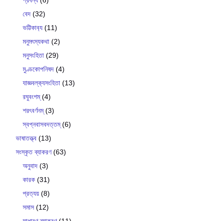
বেদ
(32)
ভট্টিকাব‍্য
(11)
মনুমৎস্যকথা
(2)
মনুসংহিতা
(29)
মুণ্ডকোপনিষদ
(4)
যাজ্ঞবল্ক‍্যসংহিতা
(13)
রঘুবংশম্
(4)
শরৎবর্ণনম্
(3)
স্বপ্নবাসবদত্তম্
(6)
ভাষাতত্ত্ব
(13)
সংস্কৃত ব্যাকরণ
(63)
অনুবাদ
(3)
কারক
(31)
প্রত্যয়
(8)
সমাস
(12)
সাধারণ ব্যাকরণ
(11)