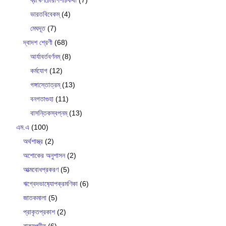
ভারতবিবেকম্
(4)
মেঘদূত
(7)
দ্বাদশ শ্রেণী
(68)
আর্যাবর্তবর্ণনম্
(8)
কর্মযোগ
(12)
গঙ্গাস্তোত্রম্
(13)
বনগতাগুহা
(11)
বাসন্তিকস্বপ্নম্
(13)
এম.এ
(100)
অর্থশাস্ত্র
(2)
অশোকের অনুশাসন
(2)
আত্মবোধপ্রকরণ
(5)
ঋগ্বেদভাষ‍্যোপক্রমণিকা
(6)
জাতকমালা
(5)
প্রাকৃতপ্রকাশ
(2)
বাক‍্যপদীয়
(6)