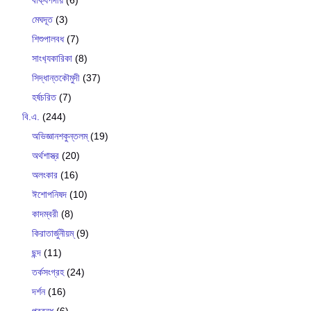
মেঘদূত
(3)
শিশুপালবধ
(7)
সাংখ‍্যকারিকা
(8)
সিদ্ধান্তকৌমুদী
(37)
হর্ষচরিত
(7)
বি.এ.
(244)
অভিজ্ঞানশকুন্তলম্
(19)
অর্থশাস্ত্র
(20)
অলংকার
(16)
ঈশোপনিষদ
(10)
কাদম্বরী
(8)
কিরাতার্জুনীয়ম্
(9)
ছন্দ
(11)
তর্কসংগ্রহ
(24)
দর্শন
(16)
প্রবন্ধ
(6)