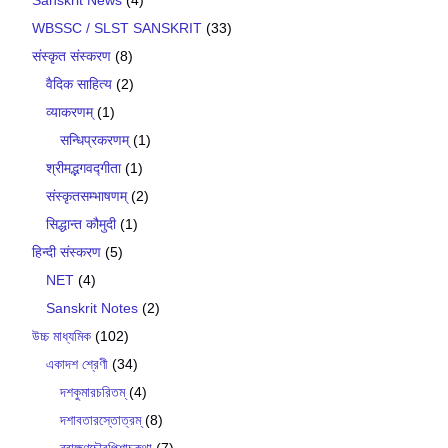
WBSSC / SLST SANSKRIT
(33)
संस्कृत संस्करण
(8)
वैदिक साहित्य
(2)
व्याकरणम्
(1)
सन्धिप्रकरणम्
(1)
श्रीमद्भगवद्गीता
(1)
संस्कृतसम्भाषणम्
(2)
सिद्धान्त कौमुदी
(1)
हिन्दी संस्करण
(5)
NET
(4)
Sanskrit Notes
(2)
উচ্চ মাধ্যমিক
(102)
একাদশ শ্রেণী
(34)
দশকুমারচরিতম্
(4)
দশাবতারস্তোত্রম্
(8)
ব্রাহ্মণচৌরপিশাচকথা
(7)