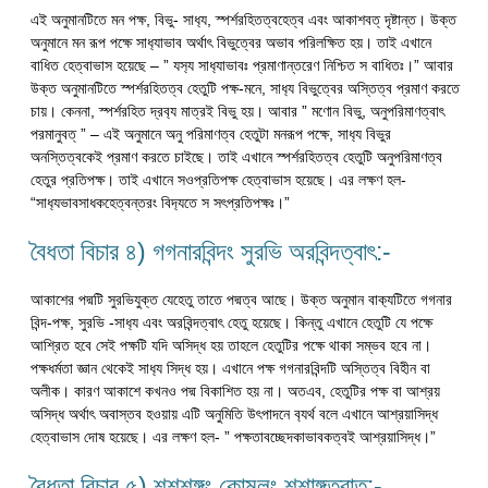
এই অনুমানটিতে মন পক্ষ, বিভু- সাধ‍্য, স্পর্শরহিতত্বহেত্ব এবং আকাশবত্ দৃষ্টান্ত। উক্ত
অনুমানে মন রূপ পক্ষে সাধ‍্যাভাব অর্থাৎ বিভুত্বের অভাব পরিলক্ষিত হয়। তাই এখানে
বাধিত হেত্বাভাস হয়েছে – ” যস‍্য সাধ‍্যাভাবঃ প্রমাণান্তরেণ নিশ্চিত স বাধিতঃ।” আবার
উক্ত অনুমানটিতে স্পর্শরহিতত্ব হেতুটি পক্ষ-মনে, সাধ‍্য বিভুত্বের অস্তিত্ব প্রমাণ করতে
চায়। কেননা, স্পর্শরহিত দ্রব‍্য মাত্রই বিভু হয়। আবার ” মণোন বিভু, অনুপরিমাণত্বাৎ
পরমানুবত্ ” – এই অনুমানে অনু পরিমাণত্ব হেতুটা মনরূপ পক্ষে, সাধ‍্য বিভুর
অনস্তিত্বকেই প্রমাণ করতে চাইছে। তাই এখানে স্পর্শরহিতত্ব হেতুটি অনুপরিমাণত্ব
হেতুর প্রতিপক্ষ। তাই এখানে সওপ্রতিপক্ষ হেত্বাভাস হয়েছে। এর লক্ষণ হল-
“সাধ‍্যভাবসাধকহেত্বন্তরং বিদ‍্যতে স সৎপ্রতিপক্ষঃ।”
বৈধতা বিচার ৪) গগনারবিন্দং সুরভি অরবিন্দত্বাৎ:-
আকাশের পদ্মটি সুরভিযুক্ত যেহেতু তাতে পদ্মত্ব আছে। উক্ত অনুমান বাক‍্যটিতে গগনার
বিন্দ-পক্ষ, সুরভি -সাধ‍্য এবং অরবিন্দত্বাৎ হেতু হয়েছে। কিন্তু এখানে হেতুটি যে পক্ষে
আশ্রিত হবে সেই পক্ষটি যদি অসিদ্ধ হয় তাহলে হেতুটির পক্ষে থাকা সম্ভব হবে না।
পক্ষধর্মতা জ্ঞান থেকেই সাধ‍্য সিদ্ধ হয়। এখানে পক্ষ গগনারবিন্দটি অস্তিত্ব বিহীন বা
অলীক। কারণ আকাশে কখনও পদ্ম বিকাশিত হয় না। অতএব, হেতুটির পক্ষ বা আশ্রয়
অসিদ্ধ অর্থাৎ অবাস্তব হওয়ায় এটি অনুমিতি উৎপাদনে ব‍্যর্থ বলে এখানে আশ্রয়াসিদ্ধ
হেত্বাভাস দোষ হয়েছে। এর লক্ষণ হল- ” পক্ষতাবচ্ছেদকাভাবকত্বই আশ্রয়াসিদ্ধ।”
বৈধতা বিচার ৫) শশশৃঙ্গং কোমলং শশাঙ্গত্বাত্:-