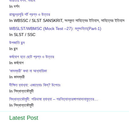
ভারতীয় দর্শন: সমাধি
In দর্শন
রামচন্দ্রসূরি শর্ট প্রশ্ন ও উত্তর
In WBSSC / SLST SANSKRIT, সংস্কৃত সাহিত্যের ইতিহাস, সাহিত্যের ইতিহাস
WBSLST/WBMSC (Mock Test –27): মনুসংহিতা(Part-1)
In SLST / SSC
উপজাতি ছন্দ
In ছন্দ
কর্মযোগ হতে ছোট প্রশ্ন ও উত্তর
In কর্মযোগ
‘কাদম্বরী’ কথা না আখ‍্যায়িকা
In কাদম্বরী
দীক্ষিত ব‍্যাখ‍্যা: এজাদ‍্যোঃ কিম্? উপেতঃ
In সিদ্ধান্তকৌমুদী
সিদ্ধান্তক‍ৌমুদী: পরিভাষা ব‍্যাখ‍্যা – পরনিত‍্যান্তরঙ্গাপবাদানামুত্তর…
In সিদ্ধান্তকৌমুদী
Latest Post