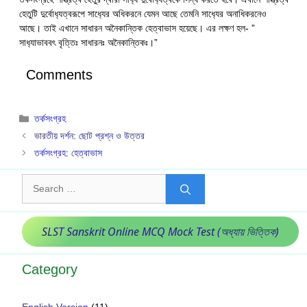
হেতুটি দুর্বোধ‍্যত্বরূপে সাধ‍্যের অধিকরনে যেমন আছে তেমনি সাধ‍্যের অনাধিকরনেও
আছে। তাই এখানে সাধারন অনৈকান্তিক হেত্বাভাস হয়েছে। এর লক্ষণ হল- ”
সাধ‍্যাভাববৎ বৃত্তিঃ সাধারনঃ অনৈকান্তিকঃ।”
Comments
Categories
তর্কসংগ্রহ
ভারতীয় দর্শন: ছোট প্রশ্ন ও উত্তর
তর্কসংগ্রহ: হেত্বাভাস
Search
for:
SLST Sanskrit Online MCQ Mock Test (অধ্যায় ভিত্তিক)
Category
English Version
(11)