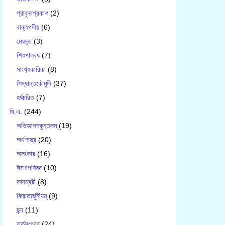
প্রাকৃতপ্রকাশ
(2)
বাক‍্যপদীয়
(6)
মেঘদূত
(3)
শিশুপালবধ
(7)
সাংখ‍্যকারিকা
(8)
সিদ্ধান্তকৌমুদী
(37)
হর্ষচরিত
(7)
বি.এ.
(244)
অভিজ্ঞানশকুন্তলম্
(19)
অর্থশাস্ত্র
(20)
অলংকার
(16)
ঈশোপনিষদ
(10)
কাদম্বরী
(8)
কিরাতার্জুনীয়ম্
(9)
ছন্দ
(11)
তর্কসংগ্রহ
(24)