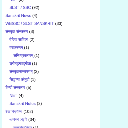
SLST / SSC
(92)
Sanskrit News
(4)
WBSSC / SLST SANSKRIT
(33)
संस्कृत संस्करण
(8)
वैदिक साहित्य
(2)
व्याकरणम्
(1)
सन्धिप्रकरणम्
(1)
श्रीमद्भगवद्गीता
(1)
संस्कृतसम्भाषणम्
(2)
सिद्धान्त कौमुदी
(1)
हिन्दी संस्करण
(5)
NET
(4)
Sanskrit Notes
(2)
উচ্চ মাধ্যমিক
(102)
একাদশ শ্রেণী
(34)
দশকুমারচরিতম্
(4)