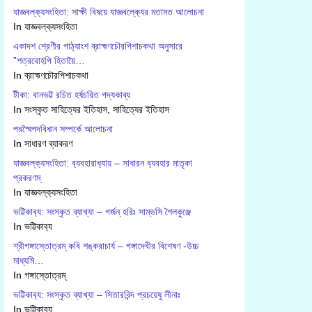
যাজ্ঞবল্ক‍্যসংহিতা: সাক্ষী বিষয়ে যাজ্ঞবল্ক‍্যের মতামত আলোচনা
In যাজ্ঞবল্ক‍্যসংহিতা
একাদশ শ্রেণীর পাঠ্যাংশ ব্রাহ্মণচৌরপিশাচকথা অনুসারে
”শত্রবোহপি হিতায়ৈ…
In ব্রাহ্মণচৌরপিশাচকথা
টীকা: বানভট্ট রচিত হর্ষচরিত গদ্যকাব্য
In সংস্কৃত সাহিত্যের ইতিহাস, সাহিত্যের ইতিহাস
পরস্মৈপদবিধান সম্পর্কে আলোচনা
In সাধারণ ব্যাকরণ
যাজ্ঞবল্ক‍্যসংহিতা: ব‍্যবহারাধ‍্যায় – সাধারন ব‍্যবহার মাতৃকা
প্রকরণম্
In যাজ্ঞবল্ক‍্যসংহিতা
ভট্টিকাব‍্য: সংস্কৃত ব্যাখ্যা – গর্জন্ হরিঃ সাম্ভসি শৈলকুঞ্জে
In ভট্টিকাব‍্য
শ্রীগঙ্গাস্তোত্রম্ কবি শঙ্করাচার্য – গঙ্গাদেবীর বিশেষণ -উচ্চ
মাধ্যমি…
In গঙ্গাস্তোত্রম্
ভট্টিকাব‍্য: সংস্কৃত ব্যাখ্যা – সিতারবিন্দ প্রচয়েষু লীনাঃ
In ভট্টিকাব‍্য