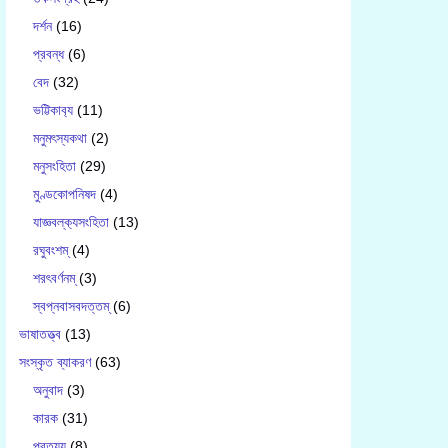
দর্শন
(16)
প্রবন্ধ
(6)
বেদ
(32)
ভট্টিকাব‍্য
(11)
মনুমৎস্যকথা
(2)
মনুসংহিতা
(29)
মুণ্ডকোপনিষদ
(4)
যাজ্ঞবল্ক‍্যসংহিতা
(13)
রঘুবংশম্
(4)
শরৎবর্ণনম্
(3)
স্বপ্নবাসবদত্তম্
(6)
ভাষাতত্ত্ব
(13)
সংস্কৃত ব্যাকরণ
(63)
অনুবাদ
(3)
কারক
(31)
প্রত্যয়
(8)