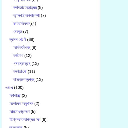
দশাবতারস্তোত্রম্
(8)
ব্রাহ্মণচৌরপিশাচকথা
(7)
ভারতবিবেকম্
(4)
মেঘদূত
(7)
দ্বাদশ শ্রেণী
(68)
আর্যাবর্তবর্ণনম্
(8)
কর্মযোগ
(12)
গঙ্গাস্তোত্রম্
(13)
বনগতাগুহা
(11)
বাসন্তিকস্বপ্নম্
(13)
এম.এ
(100)
অর্থশাস্ত্র
(2)
অশোকের অনুশাসন
(2)
আত্মবোধপ্রকরণ
(5)
ঋগ্বেদভাষ‍্যোপক্রমণিকা
(6)
জাতকমালা
(5)