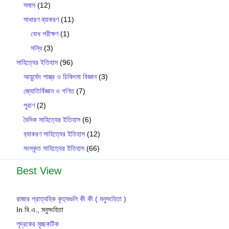
সমাস
(12)
সাধারণ ব্যাকরণ
(11)
বোধ পরীক্ষণ
(1)
সন্ধি
(3)
সাহিত্যের ইতিহাস
(96)
আয়ুর্বেদ শাস্ত্র ও চিকিৎসা বিজ্ঞান
(3)
জ্যোতির্বিজ্ঞান ও গণিত
(7)
পুরাণ
(2)
বৈদিক সাহিত্যের ইতিহাস
(6)
ব‍্যাকরণ সাহিত‍্যের ইতিহাস
(12)
সংস্কৃত সাহিত্যের ইতিহাস
(66)
Best View
রাজার প্রাত্যহিক কৃত‍্যগুলি কী কী ( মনুসংহিতা )
In বি.এ., মনুসংহিতা
শূদ্রকের মৃচ্ছকটিক