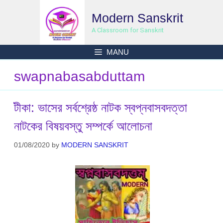
Skip
Modern Sanskrit
to
content
A Classroom for Sanskrit
MANU
swapnabasabduttam
টীকা: ভাসের সর্বশ্রেষ্ঠ নাটক স্বপ্নবাসবদত্তা
নাটকের বিষয়বস্তু সম্পর্কে আলোচনা
01/08/2020
by
MODERN SANSKRIT