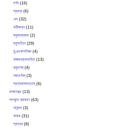
দর্শন
(16)
প্রবন্ধ
(6)
বেদ
(32)
ভট্টিকাব‍্য
(11)
মনুমৎস্যকথা
(2)
মনুসংহিতা
(29)
মুণ্ডকোপনিষদ
(4)
যাজ্ঞবল্ক‍্যসংহিতা
(13)
রঘুবংশম্
(4)
শরৎবর্ণনম্
(3)
স্বপ্নবাসবদত্তম্
(6)
ভাষাতত্ত্ব
(13)
সংস্কৃত ব্যাকরণ
(63)
অনুবাদ
(3)
কারক
(31)
প্রত্যয়
(8)