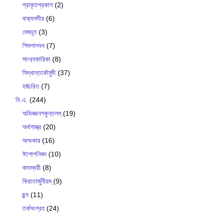
প্রাকৃতপ্রকাশ
(2)
বাক‍্যপদীয়
(6)
মেঘদূত
(3)
শিশুপালবধ
(7)
সাংখ‍্যকারিকা
(8)
সিদ্ধান্তকৌমুদী
(37)
হর্ষচরিত
(7)
বি.এ.
(244)
অভিজ্ঞানশকুন্তলম্
(19)
অর্থশাস্ত্র
(20)
অলংকার
(16)
ঈশোপনিষদ
(10)
কাদম্বরী
(8)
কিরাতার্জুনীয়ম্
(9)
ছন্দ
(11)
তর্কসংগ্রহ
(24)