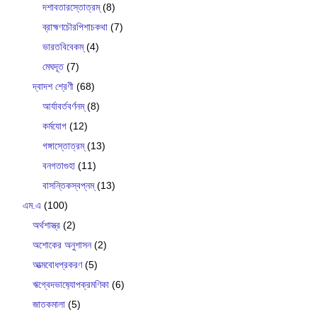
দশাবতারস্তোত্রম্
(8)
ব্রাহ্মণচৌরপিশাচকথা
(7)
ভারতবিবেকম্
(4)
মেঘদূত
(7)
দ্বাদশ শ্রেণী
(68)
আর্যাবর্তবর্ণনম্
(8)
কর্মযোগ
(12)
গঙ্গাস্তোত্রম্
(13)
বনগতাগুহা
(11)
বাসন্তিকস্বপ্নম্
(13)
এম.এ
(100)
অর্থশাস্ত্র
(2)
অশোকের অনুশাসন
(2)
আত্মবোধপ্রকরণ
(5)
ঋগ্বেদভাষ‍্যোপক্রমণিকা
(6)
জাতকমালা
(5)