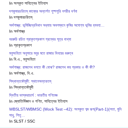
In সংস্কৃত সাহিত্যের ইতিহাস
দশকুমারচরিতম্ কাব্যের অন্তর্গত পুষ্পপুরি নগরীর বর্ণনা
In দশকুমারচরিতম্
অর্থশাস্ত্র: ভূমিচ্ছিদ্রবিধান অধ‍্যায় অবলম্বনে কৃষির অযোগ‍্য ভূমির ব‍্যবহা…
In অর্থশাস্ত্র
বররুচি রচিত প্রাকৃতপ্রকাশ গ্রন্থের সূত্র বাখ্যা
In প্রাকৃতপ্রকাশ
মনুসংহিতা অনুসারে মনুর মতে রাজার বিনয়ের গুরুত্ব
In বি.এ., মনুসংহিতা
অর্থশাস্ত্র: রাজলেখ বলতে কী বোঝ? রাজলেখ কয় প্রকার ও কী কী?
In অর্থশাস্ত্র, বি.এ.
সিদ্ধান্তকৌমুদী: স্থানেঅন্তরতম্
In সিদ্ধান্তকৌমুদী
দ্বিতীয় ভাস্করাচার্য : ভারতীয় গণিতজ্ঞ
In জ্যোতির্বিজ্ঞান ও গণিত, সাহিত্যের ইতিহাস
WBSLST/WBMSC (Mock Test –42): সংস্কৃত শব্দ রূপ(Part-1)(লতা, মুনি
সাধু, পিতৃ…
In SLST / SSC