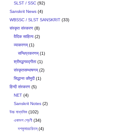
SLST / SSC
(92)
Sanskrit News
(4)
WBSSC / SLST SANSKRIT
(33)
संस्कृत संस्करण
(8)
वैदिक साहित्य
(2)
व्याकरणम्
(1)
सन्धिप्रकरणम्
(1)
श्रीमद्भगवद्गीता
(1)
संस्कृतसम्भाषणम्
(2)
सिद्धान्त कौमुदी
(1)
हिन्दी संस्करण
(5)
NET
(4)
Sanskrit Notes
(2)
উচ্চ মাধ্যমিক
(102)
একাদশ শ্রেণী
(34)
দশকুমারচরিতম্
(4)