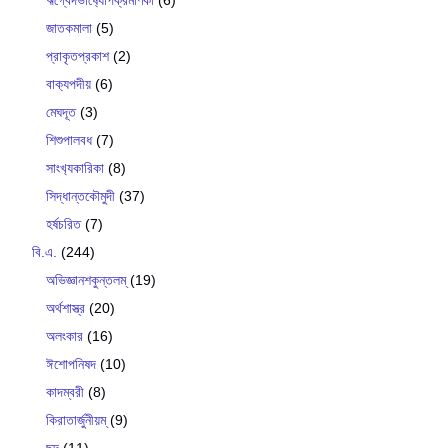
জাতকমালা
(5)
প্রাকৃতপ্রকাশ
(2)
বাক‍্যপদীয়
(6)
মেঘদূত
(3)
শিশুপালবধ
(7)
সাংখ‍্যকারিকা
(8)
সিদ্ধান্তকৌমুদী
(37)
হর্ষচরিত
(7)
বি.এ.
(244)
অভিজ্ঞানশকুন্তলম্
(19)
অর্থশাস্ত্র
(20)
অলংকার
(16)
ঈশোপনিষদ
(10)
কাদম্বরী
(8)
কিরাতার্জুনীয়ম্
(9)
ছন্দ
(11)