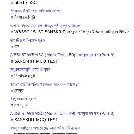
In SLST / SSC
সিদ্ধান্তকৌমুদী: পরঃ সন্নিকর্ষঃ সংহিতা
In সিদ্ধান্তকৌমুদী
সংস্কৃত গদ‍্যসাহিত‍্য গল্প সাহিত্য শর্ট প্রশ্ন ও উত্তর
In WBSSC / SLST SANSKRIT, সংস্কৃত সাহিত্যের ইতিহাস, সাহিত্যের ইতিহাস
ঋগ্বেদীয় ধর্মনিরপেক্ষ সূক্ত
In বেদ
WBSLST/WBMSC (Mock Test –50): সংস্কৃত শব্দ রূপ (Part-9)
In SANSKRIT MCQ TEST
সিদ্ধান্তকৌমুদী: ইকো গুণবৃদ্ধী
In সিদ্ধান্তকৌমুদী
একাদশ শ্রেণীর পাঠ্যাংশ মেঘদুত হতে ভাবসম্প্রসারণ
In মেঘদূত
বিষ্ণু দেবতার স্বরূপ
In এম.এ, বেদ
WBSLST/WBMSC (Mock Test –49): সংস্কৃত শব্দ রূপ (Part-8)
In SANSKRIT MCQ TEST
সংস্কৃত সাহিত্যে অশ্বঘোষের কাব্য গুলির পরিচয় দাও