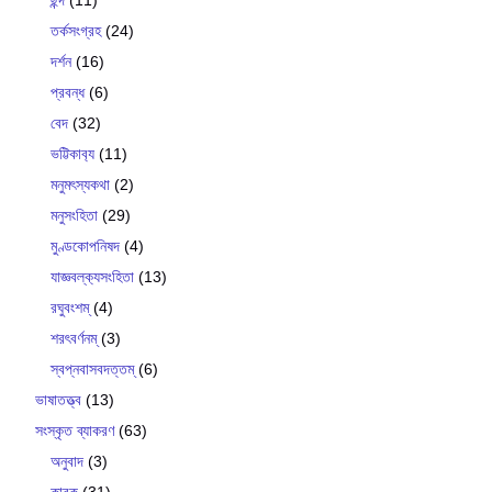
তর্কসংগ্রহ
(24)
দর্শন
(16)
প্রবন্ধ
(6)
বেদ
(32)
ভট্টিকাব‍্য
(11)
মনুমৎস্যকথা
(2)
মনুসংহিতা
(29)
মুণ্ডকোপনিষদ
(4)
যাজ্ঞবল্ক‍্যসংহিতা
(13)
রঘুবংশম্
(4)
শরৎবর্ণনম্
(3)
স্বপ্নবাসবদত্তম্
(6)
ভাষাতত্ত্ব
(13)
সংস্কৃত ব্যাকরণ
(63)
অনুবাদ
(3)
কারক
(31)