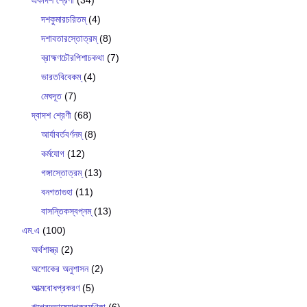
দশকুমারচরিতম্
(4)
দশাবতারস্তোত্রম্
(8)
ব্রাহ্মণচৌরপিশাচকথা
(7)
ভারতবিবেকম্
(4)
মেঘদূত
(7)
দ্বাদশ শ্রেণী
(68)
আর্যাবর্তবর্ণনম্
(8)
কর্মযোগ
(12)
গঙ্গাস্তোত্রম্
(13)
বনগতাগুহা
(11)
বাসন্তিকস্বপ্নম্
(13)
এম.এ
(100)
অর্থশাস্ত্র
(2)
অশোকের অনুশাসন
(2)
আত্মবোধপ্রকরণ
(5)
ঋগ্বেদভাষ‍্যোপক্রমণিকা
(6)