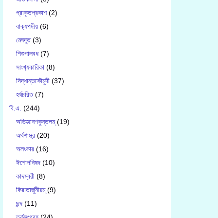
প্রাকৃতপ্রকাশ
(2)
বাক‍্যপদীয়
(6)
মেঘদূত
(3)
শিশুপালবধ
(7)
সাংখ‍্যকারিকা
(8)
সিদ্ধান্তকৌমুদী
(37)
হর্ষচরিত
(7)
বি.এ.
(244)
অভিজ্ঞানশকুন্তলম্
(19)
অর্থশাস্ত্র
(20)
অলংকার
(16)
ঈশোপনিষদ
(10)
কাদম্বরী
(8)
কিরাতার্জুনীয়ম্
(9)
ছন্দ
(11)
তর্কসংগ্রহ
(24)