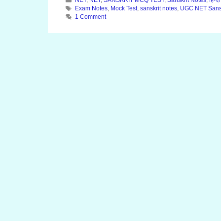
NET
,
NET
,
SANSKRIT MCQ TEST
,
Sanskrit Notes
,
हिन्द
Tags
Exam Notes
,
Mock Test
,
sanskrit notes
,
UGC NET Sansk
1 Comment