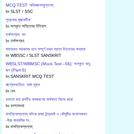
MCQ TEST: অভিজ্ঞানশকুন্তলম্
In SLST / SSC
শূদ্রকের মৃচ্ছকটিক
In সংস্কৃত সাহিত্যের ইতিহাস
তর্কসংগ্রহ: মন
In তর্কসংগ্রহ
মহাভারত মহাকাব্য হতে সম্পূর্ণ তথ্য প্রশ্ন উত্তরের মাধ্যমে
In WBSSC / SLST SANSKRIT
WBSLST/WBMSC (Mock Test –56): সংস্কৃত ধাতু
রূপ (Part-5)
In SANSKRIT MCQ TEST
ঋগ্বেদসংহিতা: অক্ষ সুক্ত
In বেদ
বনগতা গুহা গল্পটির নামকরণের সার্থকতা বিচার করো
In বনগতাগুহা
বাসন্তিকস্বপ্নম্ নাটকে রাজা ইন্দ্রবর্মা ও কৌমুদীর কথোপকথন
-উচ্চ মাধ্যমিক সং…
In বাসন্তিকস্বপ্নম্