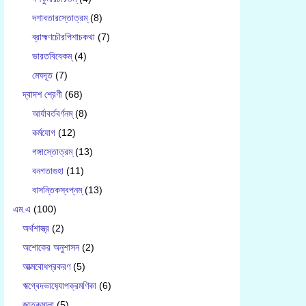
দশাবতারস্তোত্রম্
(8)
ব্রাহ্মণচৌরপিশাচকথা
(7)
ভারতবিবেকম্
(4)
মেঘদূত
(7)
দ্বাদশ শ্রেণী
(68)
আর্যাবর্তবর্ণনম্
(8)
কর্মযোগ
(12)
গঙ্গাস্তোত্রম্
(13)
বনগতাগুহা
(11)
বাসন্তিকস্বপ্নম্
(13)
এম.এ
(100)
অর্থশাস্ত্র
(2)
অশোকের অনুশাসন
(2)
আত্মবোধপ্রকরণ
(5)
ঋগ্বেদভাষ‍্যোপক্রমণিকা
(6)
জাতকমালা
(5)