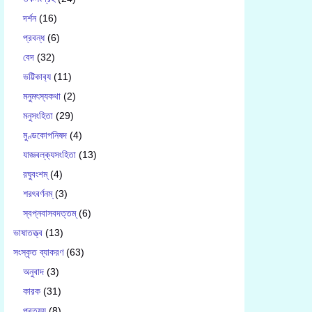
দর্শন
(16)
প্রবন্ধ
(6)
বেদ
(32)
ভট্টিকাব‍্য
(11)
মনুমৎস্যকথা
(2)
মনুসংহিতা
(29)
মুণ্ডকোপনিষদ
(4)
যাজ্ঞবল্ক‍্যসংহিতা
(13)
রঘুবংশম্
(4)
শরৎবর্ণনম্
(3)
স্বপ্নবাসবদত্তম্
(6)
ভাষাতত্ত্ব
(13)
সংস্কৃত ব্যাকরণ
(63)
অনুবাদ
(3)
কারক
(31)
প্রত্যয়
(8)