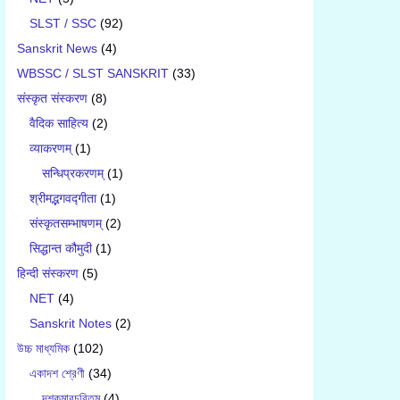
SLST / SSC
(92)
Sanskrit News
(4)
WBSSC / SLST SANSKRIT
(33)
संस्कृत संस्करण
(8)
वैदिक साहित्य
(2)
व्याकरणम्
(1)
सन्धिप्रकरणम्
(1)
श्रीमद्भगवद्गीता
(1)
संस्कृतसम्भाषणम्
(2)
सिद्धान्त कौमुदी
(1)
हिन्दी संस्करण
(5)
NET
(4)
Sanskrit Notes
(2)
উচ্চ মাধ্যমিক
(102)
একাদশ শ্রেণী
(34)
দশকুমারচরিতম্
(4)