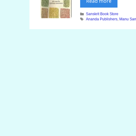
Read more
Categories
Sanskrit Book Store
Tags
Ananda Publishers
,
Manu San