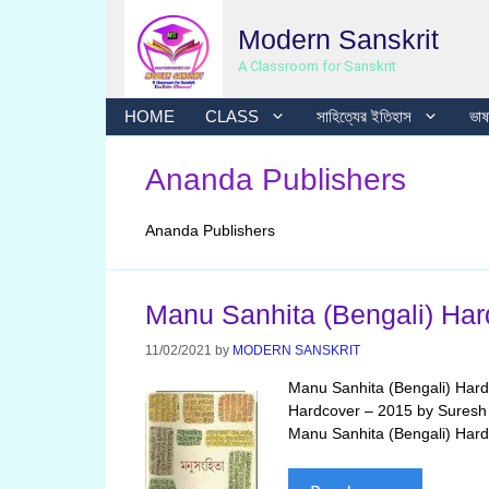
Skip
Modern Sanskrit
to
content
A Classroom for Sanskrit
HOME
CLASS
সাহিত্যের ইতিহাস
ভাষা
Ananda Publishers
Ananda Publishers
Manu Sanhita (Bengali) Har
11/02/2021
by
MODERN SANSKRIT
Manu Sanhita (Bengali) Har
Hardcover – 2015 by Suresh
Manu Sanhita (Bengali) Har