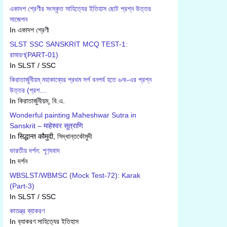
একাদশ শ্রেণীর সংস্কৃত সাহিত্যের ইতিহাস ছোট প্রশ্ন উত্তর
সাজেশন
In একাদশ শ্রেণী
SLST SSC SANSKRIT MCQ TEST-1:
রামায়ণ(PART-01)
In SLST / SSC
কিরাতার্জুনীয়ম্ মহাকাব্যের প্রথম সর্গ বনপর্ব হতে ৬নং-এর প্রশ্ন
উত্তর (প্রশ…
In কিরাতার্জুনীয়ম্, বি.এ.
Wonderful painting Maheshwar Sutra in
Sanskrit – माहेश्वर सूत्राणि
In सिद्धान्त कौमुदी, সিদ্ধান্তকৌমুদী
ভারতীয় দর্শন: শূণ‍্যবাদ
In দর্শন
WBSLST/WBMSC (Mock Test-72): Karak
(Part-3)
In SLST / SSC
কাতন্ত্র ব্যাকরণ
In ব‍্যাকরণ সাহিত‍্যের ইতিহাস