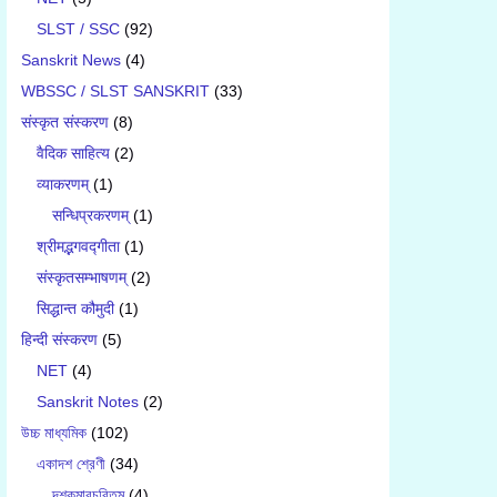
SLST / SSC
(92)
Sanskrit News
(4)
WBSSC / SLST SANSKRIT
(33)
संस्कृत संस्करण
(8)
वैदिक साहित्य
(2)
व्याकरणम्
(1)
सन्धिप्रकरणम्
(1)
श्रीमद्भगवद्गीता
(1)
संस्कृतसम्भाषणम्
(2)
सिद्धान्त कौमुदी
(1)
हिन्दी संस्करण
(5)
NET
(4)
Sanskrit Notes
(2)
উচ্চ মাধ্যমিক
(102)
একাদশ শ্রেণী
(34)
দশকুমারচরিতম্
(4)