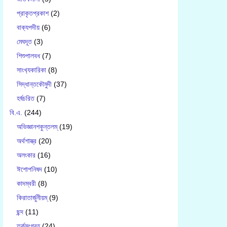
প্রাকৃতপ্রকাশ
(2)
বাক‍্যপদীয়
(6)
মেঘদূত
(3)
শিশুপালবধ
(7)
সাংখ‍্যকারিকা
(8)
সিদ্ধান্তকৌমুদী
(37)
হর্ষচরিত
(7)
বি.এ.
(244)
অভিজ্ঞানশকুন্তলম্
(19)
অর্থশাস্ত্র
(20)
অলংকার
(16)
ঈশোপনিষদ
(10)
কাদম্বরী
(8)
কিরাতার্জুনীয়ম্
(9)
ছন্দ
(11)
তর্কসংগ্রহ
(24)