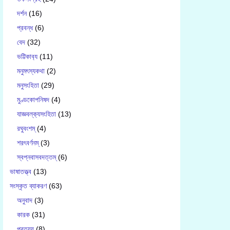
দর্শন
(16)
প্রবন্ধ
(6)
বেদ
(32)
ভট্টিকাব‍্য
(11)
মনুমৎস্যকথা
(2)
মনুসংহিতা
(29)
মুণ্ডকোপনিষদ
(4)
যাজ্ঞবল্ক‍্যসংহিতা
(13)
রঘুবংশম্
(4)
শরৎবর্ণনম্
(3)
স্বপ্নবাসবদত্তম্
(6)
ভাষাতত্ত্ব
(13)
সংস্কৃত ব্যাকরণ
(63)
অনুবাদ
(3)
কারক
(31)
প্রত্যয়
(8)