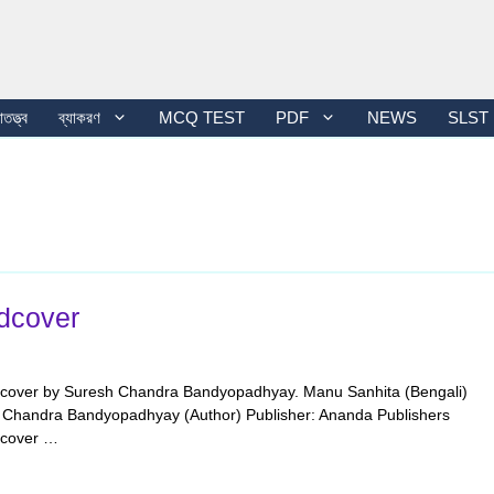
তত্ত্ব
ব্যাকরণ
MCQ TEST
PDF
NEWS
SLST
dcover
dcover by Suresh Chandra Bandyopadhyay. Manu Sanhita (Bengali)
 Chandra Bandyopadhyay (Author) Publisher: Ananda Publishers
dcover …