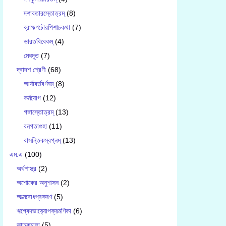
দশাবতারস্তোত্রম্
(8)
ব্রাহ্মণচৌরপিশাচকথা
(7)
ভারতবিবেকম্
(4)
মেঘদূত
(7)
দ্বাদশ শ্রেণী
(68)
আর্যাবর্তবর্ণনম্
(8)
কর্মযোগ
(12)
গঙ্গাস্তোত্রম্
(13)
বনগতাগুহা
(11)
বাসন্তিকস্বপ্নম্
(13)
এম.এ
(100)
অর্থশাস্ত্র
(2)
অশোকের অনুশাসন
(2)
আত্মবোধপ্রকরণ
(5)
ঋগ্বেদভাষ‍্যোপক্রমণিকা
(6)
জাতকমালা
(5)