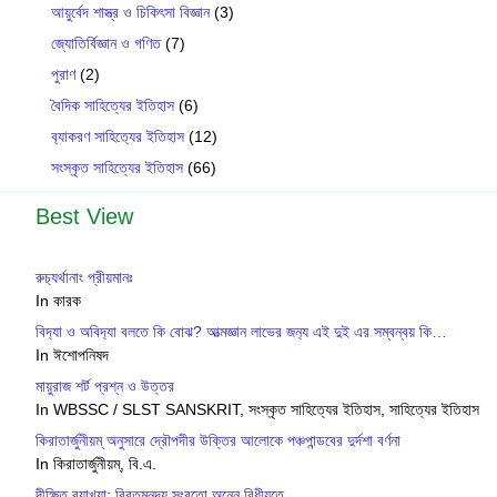
আয়ুর্বেদ শাস্ত্র ও চিকিৎসা বিজ্ঞান
(3)
জ্যোতির্বিজ্ঞান ও গণিত
(7)
পুরাণ
(2)
বৈদিক সাহিত্যের ইতিহাস
(6)
ব‍্যাকরণ সাহিত‍্যের ইতিহাস
(12)
সংস্কৃত সাহিত্যের ইতিহাস
(66)
Best View
রুচ‍্যর্থানাং প্রীয়মানঃ
In কারক
বিদ‍্যা ও অবিদ‍্যা বলতে কি বোঝ? আত্মজ্ঞান লাভের জন‍্য এই দুই এর সম্বন্বয় কি…
In ঈশোপনিষদ
মায়ুরাজ শর্ট প্রশ্ন ও উত্তর
In WBSSC / SLST SANSKRIT, সংস্কৃত সাহিত্যের ইতিহাস, সাহিত্যের ইতিহাস
কিরাতার্জুনীয়ম্ অনুসারে দ্রৌপদীর উক্তির আলোকে পঞ্চপান্ডবের দুর্দশা বর্ণনা
In কিরাতার্জুনীয়ম্, বি.এ.
দীক্ষিত ব‍্যাখ‍্যা: বিবৃতমনূদ‍্য সংবৃতো অনেন বিধীয়তে