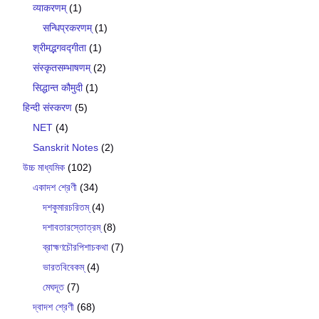
व्याकरणम्
(1)
सन्धिप्रकरणम्
(1)
श्रीमद्भगवद्गीता
(1)
संस्कृतसम्भाषणम्
(2)
सिद्धान्त कौमुदी
(1)
हिन्दी संस्करण
(5)
NET
(4)
Sanskrit Notes
(2)
উচ্চ মাধ্যমিক
(102)
একাদশ শ্রেণী
(34)
দশকুমারচরিতম্
(4)
দশাবতারস্তোত্রম্
(8)
ব্রাহ্মণচৌরপিশাচকথা
(7)
ভারতবিবেকম্
(4)
মেঘদূত
(7)
দ্বাদশ শ্রেণী
(68)