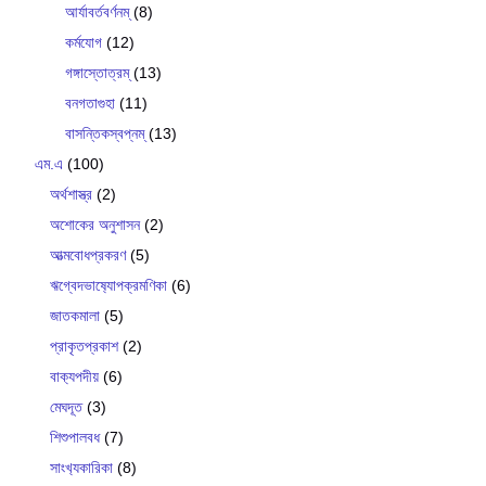
আর্যাবর্তবর্ণনম্
(8)
কর্মযোগ
(12)
গঙ্গাস্তোত্রম্
(13)
বনগতাগুহা
(11)
বাসন্তিকস্বপ্নম্
(13)
এম.এ
(100)
অর্থশাস্ত্র
(2)
অশোকের অনুশাসন
(2)
আত্মবোধপ্রকরণ
(5)
ঋগ্বেদভাষ‍্যোপক্রমণিকা
(6)
জাতকমালা
(5)
প্রাকৃতপ্রকাশ
(2)
বাক‍্যপদীয়
(6)
মেঘদূত
(3)
শিশুপালবধ
(7)
সাংখ‍্যকারিকা
(8)