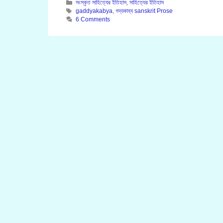
Categories
সংস্কৃত সাহিত্যের ইতিহাস
,
সাহিত্যের ইতিহাস
Tags
gaddyakabya
,
গদ্যকাব্য sanskrit Prose
6 Comments