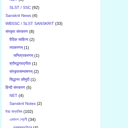
SLST / SSC
(92)
Sanskrit News
(4)
WBSSC / SLST SANSKRIT
(33)
संस्कृत संस्करण
(8)
वैदिक साहित्य
(2)
व्याकरणम्
(1)
सन्धिप्रकरणम्
(1)
श्रीमद्भगवद्गीता
(1)
संस्कृतसम्भाषणम्
(2)
सिद्धान्त कौमुदी
(1)
हिन्दी संस्करण
(5)
NET
(4)
Sanskrit Notes
(2)
উচ্চ মাধ্যমিক
(102)
একাদশ শ্রেণী
(34)
দশকুমারচরিতম্
(4)