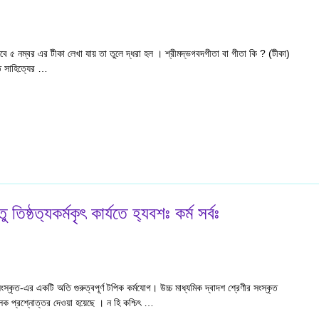
াবে ৫ নম্বর এর টীকা লেখা যায় তা তুলে দ্ধরা হল । শ্রীমদ্ভগবদগীতা বা গীতা কি ? (টীকা)
ৃত সাহিত্যের …
তিষ্ঠত‍্যকর্মকৃৎ কার্যতে হ‍্যবশঃ কর্ম সর্বঃ
সংস্কৃত-এর একটি অতি গুরুত্বপূর্ণ টপিক কর্মযোগ। উচ্চ মাধ্যমিক দ্বাদশ শ্রেণীর সংস্কৃত
মূলক প্রশ্নোত্তর দেওয়া হয়েছে । ন হি কশ্চিৎ …