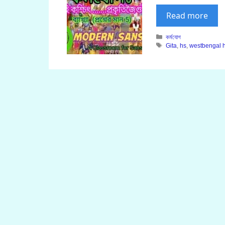
Read more
Categories
কর্মযোগ
Tags
Gita
,
hs
,
westbengal h