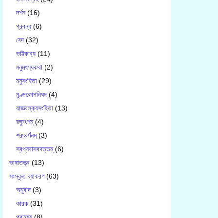
দর্শন
(16)
প্রবন্ধ
(6)
বেদ
(32)
ভট্টিকাব‍্য
(11)
মনুমৎস্যকথা
(2)
মনুসংহিতা
(29)
মুণ্ডকোপনিষদ
(4)
যাজ্ঞবল্ক‍্যসংহিতা
(13)
রঘুবংশম্
(4)
শরৎবর্ণনম্
(3)
স্বপ্নবাসবদত্তম্
(6)
ভাষাতত্ত্ব
(13)
সংস্কৃত ব্যাকরণ
(63)
অনুবাদ
(3)
কারক
(31)
প্রত্যয়
(8)