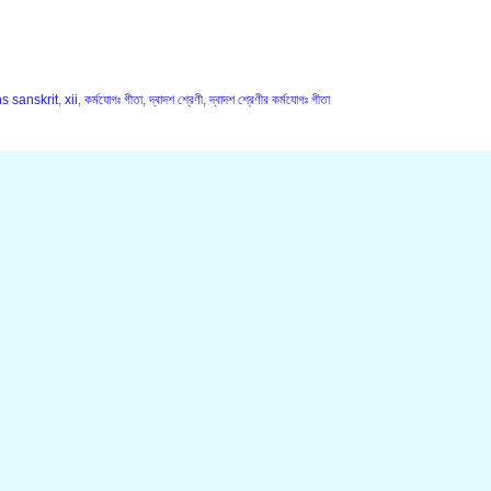
s sanskrit
,
xii
,
কর্মযোগঃ গীতা
,
দ্বাদশ শ্রেণী
,
দ্বাদশ শ্রেণীর কর্মযোগঃ গীতা