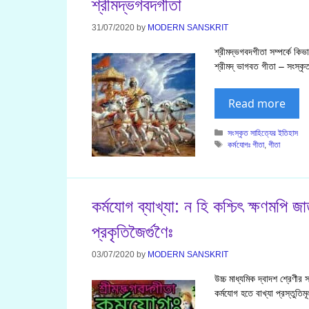
শ্রীমদ্ভগবদগীতা
31/07/2020
by
MODERN SANSKRIT
শ্রীমদ্ভগবদগীতা সম্পর্কে কিভ
শ্রীমদ্ ভাগবত গীতা – সংস্ক
Read more
Categories
সংস্কৃত সাহিত্যের ইতিহাস
Tags
কর্মযোগঃ গীতা
,
গীতা
কর্মযোগ ব্যাখ্যা: ন হি কশ্চিৎ ক্ষণমপি জাতু 
প্রকৃতিজৈর্গুণৈঃ
03/07/2020
by
MODERN SANSKRIT
উচ্চ মাধ্যমিক দ্বাদশ শ্রেণীর 
কর্মযোগ হতে বাখ্যা প্রস্তুতি