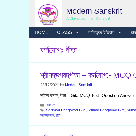
Skip
Modern Sanskrit
to
content
A Classroom for Sanskrit
HOME
CLASS
সাহিত্যের ইতিহাস
ভাষা
কর্মযোগঃ গীতা
শ্রীমদ্‌ভগবদ্‌গীতা – কর্মযোগ:- 
23/12/2021
by
Modern Sanskrit
শ্রীমদ্‌ ভগবদ্‌ গীতা – Gita MCQ Test -Question Answer
Categories
কর্মযোগ
Tags
Shrimad Bhagavad Gita
,
Srimad Bhagavad Gita
,
Srima
শ্রীমদভগবৎ গীতা