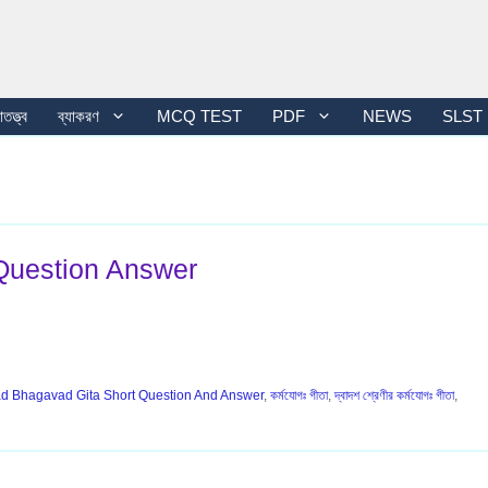
তত্ত্ব
ব্যাকরণ
MCQ TEST
PDF
NEWS
SLST
MCQ Question Answer
d Bhagavad Gita Short Question And Answer
,
কর্মযোগঃ গীতা
,
দ্বাদশ শ্রেণীর কর্মযোগঃ গীতা
,