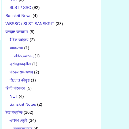
SLST / SSC
(92)
Sanskrit News
(4)
WBSSC / SLST SANSKRIT
(33)
संस्कृत संस्करण
(8)
वैदिक साहित्य
(2)
व्याकरणम्
(1)
सन्धिप्रकरणम्
(1)
श्रीमद्भगवद्गीता
(1)
संस्कृतसम्भाषणम्
(2)
सिद्धान्त कौमुदी
(1)
हिन्दी संस्करण
(5)
NET
(4)
Sanskrit Notes
(2)
উচ্চ মাধ্যমিক
(102)
একাদশ শ্রেণী
(34)
দশকুমারচরিতম্
(4)