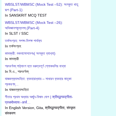
WBSLST/WBMSC (Mock Test –52): সংস্কৃত ধাতু
রূপ (Part-1)
In SANSKRIT MCQ TEST
WBSLST/WBMSC (Mock Test –26):
অভিজ্ঞানশকুন্তলম্ (Part-4)
In SLST / SSC
তর্কসংগ্রহ: সপক্ষ-বিপক্ষ পার্থক‍্য
In তর্কসংগ্রহ
কাদম্বরী: শুকনাসোপদেশঃ( সংস্কৃত ব‍্যাখ‍্যা)
In কাদম্বরী
শরৎবর্ণনম্ পাঠ্যাংশ হতে গুরুত্বপূর্ণ শ্লোকগুলির বাখ্যা
In বি.এ., শরৎবর্ণনম্
যাজ্ঞবল্ক‍্যসংহিতা: ব‍্যবহারাধ‍্যায় – সাধারন ব‍্যবহার মাতৃকা
প্রকরণম্…
In যাজ্ঞবল্ক‍্যসংহিতা
গীতার প্রথম অধ্যায় অর্জুন-বিষাদ যোগ | श्रीमद्भगवद्गीता-
प्रथमोध्यायः-अर्ज…
In English Version, Gita, श्रीमद्भगवद्गीता, संस्कृत
संस्करण