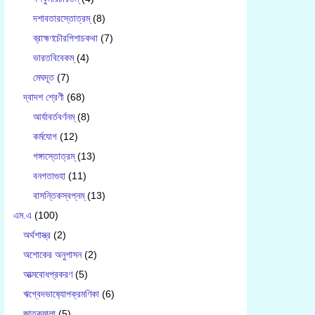
দশাবতারস্তোত্রম্
(8)
ব্রাহ্মণচৌরপিশাচকথা
(7)
ভারতবিবেকম্
(4)
মেঘদূত
(7)
দ্বাদশ শ্রেণী
(68)
আর্যাবর্তবর্ণনম্
(8)
কর্মযোগ
(12)
গঙ্গাস্তোত্রম্
(13)
বনগতাগুহা
(11)
বাসন্তিকস্বপ্নম্
(13)
এম.এ
(100)
অর্থশাস্ত্র
(2)
অশোকের অনুশাসন
(2)
আত্মবোধপ্রকরণ
(5)
ঋগ্বেদভাষ‍্যোপক্রমণিকা
(6)
জাতকমালা
(5)