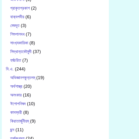
প্রাকৃতপ্রকাশ
(2)
বাক‍্যপদীয়
(6)
মেঘদূত
(3)
শিশুপালবধ
(7)
সাংখ‍্যকারিকা
(8)
সিদ্ধান্তকৌমুদী
(37)
হর্ষচরিত
(7)
বি.এ.
(244)
অভিজ্ঞানশকুন্তলম্
(19)
অর্থশাস্ত্র
(20)
অলংকার
(16)
ঈশোপনিষদ
(10)
কাদম্বরী
(8)
কিরাতার্জুনীয়ম্
(9)
ছন্দ
(11)
তর্কসংগ্রহ
(24)