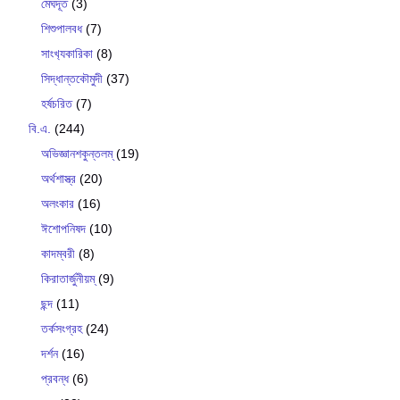
মেঘদূত
(3)
শিশুপালবধ
(7)
সাংখ‍্যকারিকা
(8)
সিদ্ধান্তকৌমুদী
(37)
হর্ষচরিত
(7)
বি.এ.
(244)
অভিজ্ঞানশকুন্তলম্
(19)
অর্থশাস্ত্র
(20)
অলংকার
(16)
ঈশোপনিষদ
(10)
কাদম্বরী
(8)
কিরাতার্জুনীয়ম্
(9)
ছন্দ
(11)
তর্কসংগ্রহ
(24)
দর্শন
(16)
প্রবন্ধ
(6)