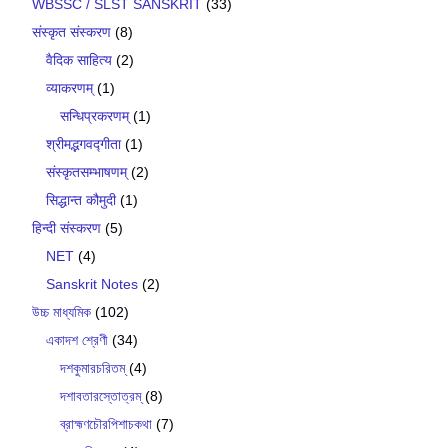
WBSSC / SLST SANSKRIT
(33)
संस्कृत संस्करण
(8)
वैदिक साहित्य
(2)
व्याकरणम्
(1)
सन्धिप्रकरणम्
(1)
श्रीमद्भगवद्गीता
(1)
संस्कृतसम्भाषणम्
(2)
सिद्धान्त कौमुदी
(1)
हिन्दी संस्करण
(5)
NET
(4)
Sanskrit Notes
(2)
উচ্চ মাধ্যমিক
(102)
একাদশ শ্রেণী
(34)
দশকুমারচরিতম্
(4)
দশাবতারস্তোত্রম্
(8)
ব্রাহ্মণচৌরপিশাচকথা
(7)