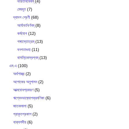
ভারতবিবেকম্
(4)
মেঘদূত
(7)
দ্বাদশ শ্রেণী
(68)
আর্যাবর্তবর্ণনম্
(8)
কর্মযোগ
(12)
গঙ্গাস্তোত্রম্
(13)
বনগতাগুহা
(11)
বাসন্তিকস্বপ্নম্
(13)
এম.এ
(100)
অর্থশাস্ত্র
(2)
অশোকের অনুশাসন
(2)
আত্মবোধপ্রকরণ
(5)
ঋগ্বেদভাষ‍্যোপক্রমণিকা
(6)
জাতকমালা
(5)
প্রাকৃতপ্রকাশ
(2)
বাক‍্যপদীয়
(6)