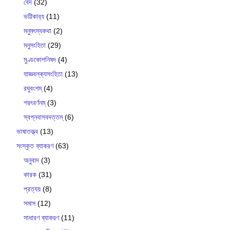
বেদ
(32)
ভট্টিকাব‍্য
(11)
মনুমৎস্যকথা
(2)
মনুসংহিতা
(29)
মুণ্ডকোপনিষদ
(4)
যাজ্ঞবল্ক‍্যসংহিতা
(13)
রঘুবংশম্
(4)
শরৎবর্ণনম্
(3)
স্বপ্নবাসবদত্তম্
(6)
ভাষাতত্ত্ব
(13)
সংস্কৃত ব্যাকরণ
(63)
অনুবাদ
(3)
কারক
(31)
প্রত্যয়
(8)
সমাস
(12)
সাধারণ ব্যাকরণ
(11)