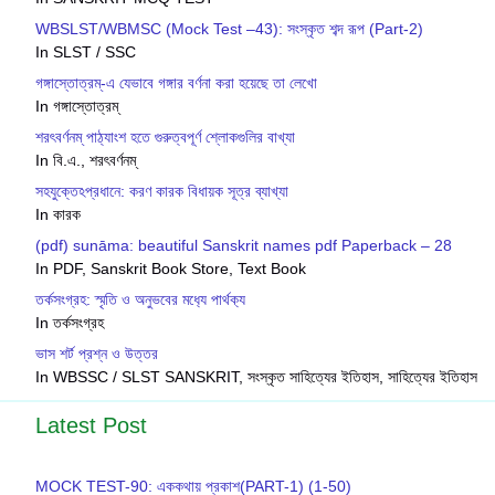
WBSLST/WBMSC (Mock Test –43): সংস্কৃত শব্দ রূপ (Part-2)
In SLST / SSC
গঙ্গাস্তোত্রম্-এ যেভাবে গঙ্গার বর্ণনা করা হয়েছে তা লেখো
In গঙ্গাস্তোত্রম্
শরৎবর্ণনম্ পাঠ্যাংশ হতে গুরুত্বপূর্ণ শ্লোকগুলির বাখ্যা
In বি.এ., শরৎবর্ণনম্
সহযুক্তেঽপ্রধানে: করণ কারক বিধায়ক সূত্র ব্যাখ্যা
In কারক
(pdf) sunāma: beautiful Sanskrit names pdf Paperback – 28
In PDF, Sanskrit Book Store, Text Book
তর্কসংগ্রহ: স্মৃতি ও অনুভবের মধ‍্যে পার্থক‍্য
In তর্কসংগ্রহ
ভাস শর্ট প্রশ্ন ও উত্তর
In WBSSC / SLST SANSKRIT, সংস্কৃত সাহিত্যের ইতিহাস, সাহিত্যের ইতিহাস
Latest Post
MOCK TEST-90: এককথায় প্রকাশ(PART-1) (1-50)