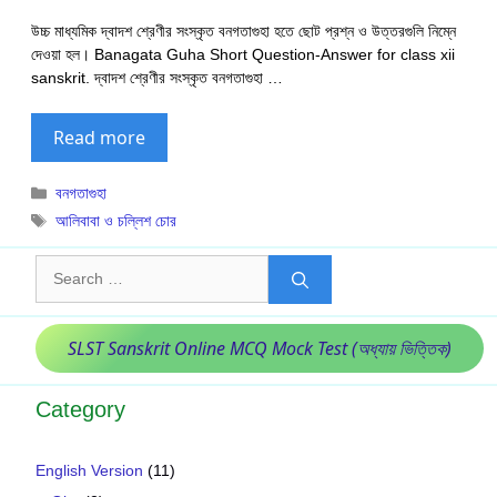
উচ্চ মাধ্যমিক দ্বাদশ শ্রেণীর সংস্কৃত বনগতাগুহা হতে ছোট প্রশ্ন ও উত্তরগুলি নিম্নে
দেওয়া হল। Banagata Guha Short Question-Answer for class xii
sanskrit. দ্বাদশ শ্রেণীর সংস্কৃত বনগতাগুহা …
Read more
Categories
বনগতাগুহা
Tags
আলিবাবা ও চল্লিশ চোর
Search
for:
SLST Sanskrit Online MCQ Mock Test (অধ্যায় ভিত্তিক)
Category
English Version
(11)