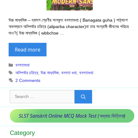
উচ্চ মাধ্যমিক – দ্বাদশ শ্রেণীর সংস্কৃত বনগতাগুহা ( Banagata guha ) পাঠ্যাংশ
অবলম্বনে অলিপর্বার চরিত্র (aliparba character)বা তার সংগ্রামী জীবনের পরিচয়
দাও?( উচ্চ মাধ্যমিক ( wbbchse …
Read more
Categories
বনগতাগুহা
Tags
অলিপর্বার চরিত্র
,
উচ্চ মাধ্যমিক
,
বনগতা গুহা
,
বনগতাগুহা
2 Comments
Search
for:
SLST Sanskrit Online MCQ Mock Test (অধ্যায় ভিত্তিক)
Category