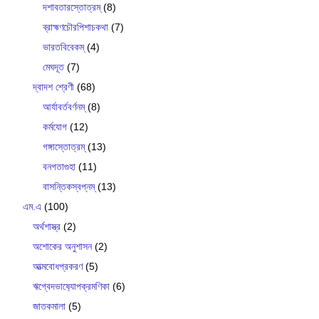
দশাবতারস্তোত্রম্
(8)
ব্রাহ্মণচৌরপিশাচকথা
(7)
ভারতবিবেকম্
(4)
মেঘদূত
(7)
দ্বাদশ শ্রেণী
(68)
আর্যাবর্তবর্ণনম্
(8)
কর্মযোগ
(12)
গঙ্গাস্তোত্রম্
(13)
বনগতাগুহা
(11)
বাসন্তিকস্বপ্নম্
(13)
এম.এ
(100)
অর্থশাস্ত্র
(2)
অশোকের অনুশাসন
(2)
আত্মবোধপ্রকরণ
(5)
ঋগ্বেদভাষ‍্যোপক্রমণিকা
(6)
জাতকমালা
(5)