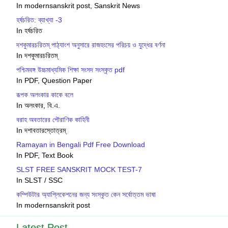
In modernsanskrit post, Sanskrit News
হর্ষচরিত: ব্যাখ্যা -3
In হর্ষচরিত
দশকুমারচরিতম্ পাঠ্যাংশ অনুসারে রাজহংসের পরিচয় ও যুদ্ধের বর্ণনা
In দশকুমারচরিতম্
পশ্চিমবঙ্গ উচ্চমাধ্যমিক শিক্ষা সংসদ সংস্কৃত pdf
In PDF, Question Paper
রূপক অলংকার কাকে বলে
In অলংকার, বি.এ.
বরাহ অবতারের পৌরাণিক কাহিনী
In দশাবতারস্তোত্রম্
Ramayan in Bengali Pdf Free Download
In PDF, Text Book
SLST FREE SANSKRIT MOCK TEST-7
In SLST / SSC
কম্পিউটার অ্যাপ্লিকেশনের জন্য সংস্কৃত কেন সর্বোত্তম ভাষা
In modernsanskrit post
Latest Post