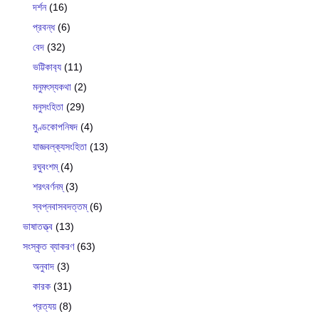
দর্শন
(16)
প্রবন্ধ
(6)
বেদ
(32)
ভট্টিকাব‍্য
(11)
মনুমৎস্যকথা
(2)
মনুসংহিতা
(29)
মুণ্ডকোপনিষদ
(4)
যাজ্ঞবল্ক‍্যসংহিতা
(13)
রঘুবংশম্
(4)
শরৎবর্ণনম্
(3)
স্বপ্নবাসবদত্তম্
(6)
ভাষাতত্ত্ব
(13)
সংস্কৃত ব্যাকরণ
(63)
অনুবাদ
(3)
কারক
(31)
প্রত্যয়
(8)