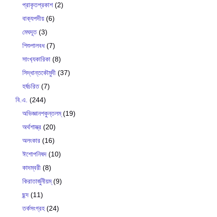
প্রাকৃতপ্রকাশ
(2)
বাক‍্যপদীয়
(6)
মেঘদূত
(3)
শিশুপালবধ
(7)
সাংখ‍্যকারিকা
(8)
সিদ্ধান্তকৌমুদী
(37)
হর্ষচরিত
(7)
বি.এ.
(244)
অভিজ্ঞানশকুন্তলম্
(19)
অর্থশাস্ত্র
(20)
অলংকার
(16)
ঈশোপনিষদ
(10)
কাদম্বরী
(8)
কিরাতার্জুনীয়ম্
(9)
ছন্দ
(11)
তর্কসংগ্রহ
(24)