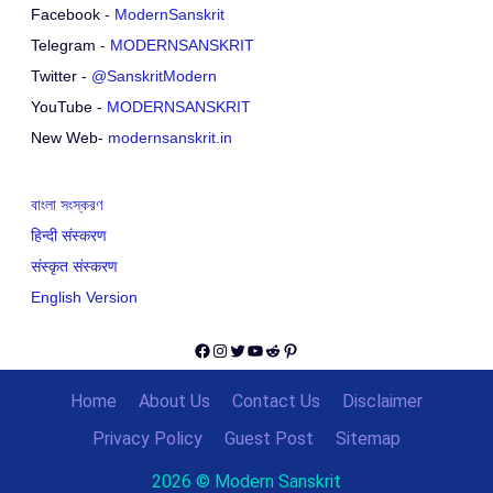
Facebook -
ModernSanskrit
Telegram -
MODERNSANSKRIT
Twitter -
@SanskritModern
YouTube -
MODERNSANSKRIT
New Web-
modernsanskrit.in
বাংলা সংস্করণ
हिन्दी संस्करण
संस्कृत संस्करण
English Version
Facebook
Instagram
Twitter
YouTube
Reddit
Pinterest
Home
About Us
Contact Us
Disclaimer
Privacy Policy
Guest Post
Sitemap
2026 © Modern Sanskrit