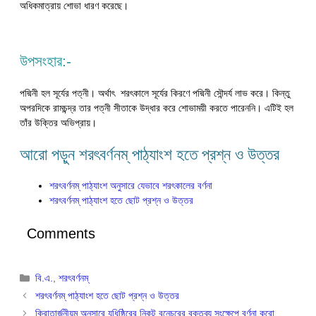
অধিকমাত্রায় শোভা ধারণ করেছে।
উপসংহার:-
পদ্মিনী হল সূর্যের পত্নী। অর্থাৎ শরৎকালে সূর্যের কিরণে পদ্মিনী সৌন্দর্য লাভ করে। কিন্তু
অপরদিকে রামচন্দ্র তার পত্নী সীতাকে উদ্ধার করে শোভাময়ী করতে পারেননি। এটিই হল
তাঁর উক্তির অভিপ্রায়।
আরো পড়ুন শরৎবর্ণনম্ পাঠ্যাংশ হতে প্রশ্ন ও উত্তর
শরৎবর্ণনম্ পাঠ্যাংশ অনুসারে যেভাবে শরৎকালের বর্ণনা
শরৎবর্ণনম্ পাঠ্যাংশ হতে ছোট প্রশ্ন ও উত্তর
Comments
Categories
বি.এ.
,
শরৎবর্ণনম্
শরৎবর্ণনম্ পাঠ্যাংশ হতে ছোট প্রশ্ন ও উত্তর
কিরাতার্জুনীয়ম্ অনুসারে যুধিষ্ঠিরের নিকট বনেচরের বক্তব্য সংক্ষেপে বর্ণনা করো