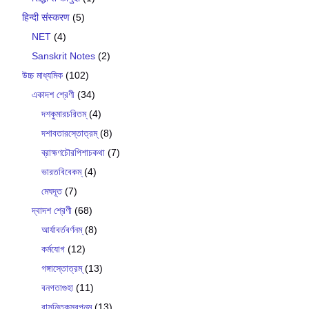
हिन्दी संस्करण
(5)
NET
(4)
Sanskrit Notes
(2)
উচ্চ মাধ্যমিক
(102)
একাদশ শ্রেণী
(34)
দশকুমারচরিতম্
(4)
দশাবতারস্তোত্রম্
(8)
ব্রাহ্মণচৌরপিশাচকথা
(7)
ভারতবিবেকম্
(4)
মেঘদূত
(7)
দ্বাদশ শ্রেণী
(68)
আর্যাবর্তবর্ণনম্
(8)
কর্মযোগ
(12)
গঙ্গাস্তোত্রম্
(13)
বনগতাগুহা
(11)
বাসন্তিকস্বপ্নম্
(13)