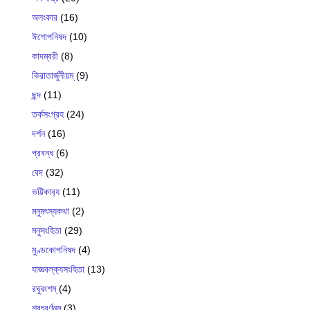
অলংকার
(16)
ঈশোপনিষদ
(10)
কাদম্বরী
(8)
কিরাতার্জুনীয়ম্
(9)
ছন্দ
(11)
তর্কসংগ্রহ
(24)
দর্শন
(16)
প্রবন্ধ
(6)
বেদ
(32)
ভট্টিকাব‍্য
(11)
মনুমৎস্যকথা
(2)
মনুসংহিতা
(29)
মুণ্ডকোপনিষদ
(4)
যাজ্ঞবল্ক‍্যসংহিতা
(13)
রঘুবংশম্
(4)
শরৎবর্ণনম্
(3)