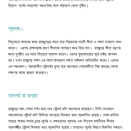
ত্রিংশ সর্গের অন্তর্গত শরৎবর্ণনম্ নামে পাঠ‍্যাংশ থেকে গৃহীত।
প্রসঙ্গ:-
পিতৃসত্য পালনের জন্য রামচন্দ্রের সাথে তার প্রিয়তমা পত্নী সীতা ও লক্ষণ বনবাসে গমন
করেন। এরপর রাক্ষসরাজ রাবণ সীতাকে অপহরণ করে নিয়ে যান। রামচন্দ্র সীতা হরণের
জন্য সুগ্রীব এর সাথে মিত্রতা স্থাপন করেন। এরপর যুদ্ধযাত্রার পূর্বে বর্ষার আগমন
হয়। তখন রামচন্দ্র লক্ষণ এর সাথে মাল্যবান পর্বতে বর্ষাকাল অতিবাহিত করেন। এরপর
এল শরৎকাল। শরৎকালীন সৌন্দর্য্যে মুগ্ধ হয়ে আলোচ‍্য শ্লোকটিতে নিজ হৃদয়ের বেদনা
লক্ষণের কাছে ব্যক্ত করেছেন।
তাৎপর্য বা বাখ্যা
রামচন্দ্র শরৎ শোভা দর্শন করে তার সৌন্দর্য গুলি আলোচনা করেছেন। তিনি দেখেছেন
শরতকালের সৌন্দর্য গুলি বিভিন্ন আশ্রয়ে বিভক্ত করে প্রকাশিত হয়েছে। যেমন ছাতিম
গাছের শাখায় শাখায় চন্দ্র-সূর্যের ও নক্ষত্রদের প্রভায় এবং উত্তম হস্তীদের লীলায়
শরৎলক্ষ্মীর সৌন্দর্য বিভক্ত করে প্রকাশিত হয়েছে। তাহলেও সূর্যের কিরণে বিকশিত পদ্মবনে