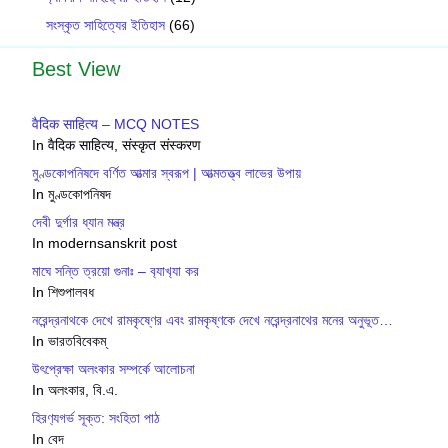
সংস্কৃত সাহিত্যের ইতিহাস
(66)
Best View
वैदिक साहित्य – MCQ NOTES
In वैदिक साहित्य, संस्कृत संस्करण
মুণ্ডকোপনিষদে বর্ণিত আত্মার স্বরূপ | আত্মতত্ত্ব লাভের উপায়
In মুণ্ডকোপনিষদ
দেবী দুর্গার ধ্যান মন্ত্র
In modernsanskrit post
মাঘে সন্তি ত্রয়ো গুনাঃ – ব‍্যাখ‍্যা কর
In শিশুপালবধ
নরেন্দ্রনাথকে দেখে রামকৃষ্ণের এবং রামকৃষ্ণকে দেখে নরেন্দ্রনাথের মনের অনুভূত…
In ভারতবিবেকম্
উৎপ্রেক্ষা অলংকার সম্পর্কে আলোচনা
In অলংকার, বি.এ.
হিরণ‍্যগর্ভ সূক্ত: সংহিতা পাঠ
In বেদ