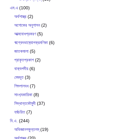
এম.এ
(100)
অর্থশাস্ত্র
(2)
অশোকের অনুশাসন
(2)
আত্মবোধপ্রকরণ
(5)
ঋগ্বেদভাষ‍্যোপক্রমণিকা
(6)
জাতকমালা
(5)
প্রাকৃতপ্রকাশ
(2)
বাক‍্যপদীয়
(6)
মেঘদূত
(3)
শিশুপালবধ
(7)
সাংখ‍্যকারিকা
(8)
সিদ্ধান্তকৌমুদী
(37)
হর্ষচরিত
(7)
বি.এ.
(244)
অভিজ্ঞানশকুন্তলম্
(19)
অর্থশাস্ত্র
(20)