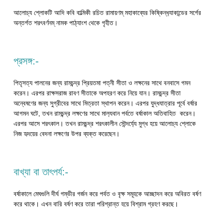
আলোচ্য শ্লোকটি আদি কবি বাল্মিকী রচিত রামায়ণম্ মহাকাব্যের কিষ্কিন্ধ‍্যাকান্ডের সর্গের
অন্তর্গত শরৎবর্ণনম্ নামক পাঠ্যাংশ থেকে গৃহীত।
প্রসঙ্গ:-
পিতৃসত্য পালনের জন্য রামচন্দ্র প্রিয়তমা পত্নী সীতা ও লক্ষনের সাথে বনবাসে গমন
করেন। এরপর রাক্ষসরাজ রাবণ সীতাকে অপহরণ করে নিয়ে যান। রামচন্দ্র সীতা
অন্বেষণের জন্য সুগ্রীবের সাথে মিত্রতা স্থাপন করেন। এরপর যুদ্ধযাত্রার পূর্বে বর্ষার
আগমন ঘটে, তখন রামচন্দ্র লক্ষণের সাথে মাল‍্যবান পর্বতে বর্ষাকাল অতিবাহিত করেন।
এরপর আসে শরৎকাল। তখন রামচন্দ্র শরৎকালীন সৌন্দর্য্যে মুগ্ধ হয়ে আলোচ্য শ্লোকে
নিজ হৃদয়ের বেদনা লক্ষণের উপর ব্যক্ত করেছেন।
বাখ্যা বা তাৎপর্য:-
বর্ষাকালে মেঘগুলি দীর্ঘ গম্ভীর গর্জন করে পর্বত ও বৃক্ষ সমূহকে আচ্ছাদন করে অবিরত বর্ষণ
করে থাকে। এখন বারি বর্ষণ করে তারা পরিশ্রান্ত হয়ে বিশ্রাম গ্রহণ করছে।