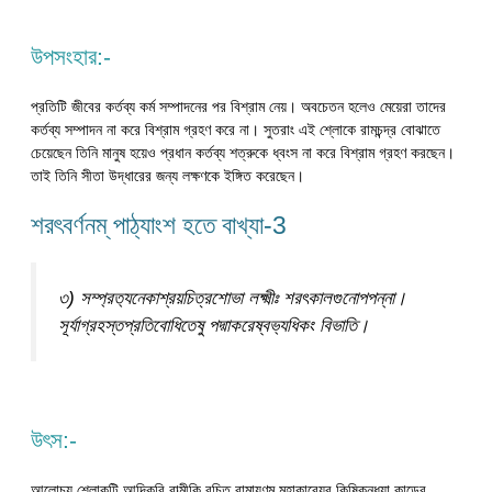
উপসংহার:-
প্রতিটি জীবের কর্তব্য কর্ম সম্পাদনের পর বিশ্রাম নেয়। অবচেতন হলেও মেয়েরা তাদের
কর্তব্য সম্পাদন না করে বিশ্রাম গ্রহণ করে না। সুতরাং এই শ্লোকে রামচন্দ্র বোঝাতে
চেয়েছেন তিনি মানুষ হয়েও প্রধান কর্তব্য শত্রুকে ধ্বংস না করে বিশ্রাম গ্রহণ করছেন।
তাই তিনি সীতা উদ্ধারের জন্য লক্ষণকে ইঙ্গিত করেছেন।
শরৎবর্ণনম্ পাঠ্যাংশ হতে বাখ্যা-3
৩) সম্প্রত‍্যনেকাশ্রয়চিত্রশোভা লক্ষ্মীঃ শরৎকালগুনোপপন্না।
সূর্যাগ্রহস্তপ্রতিবোধিতেষু পদ্মাকরেষ্বভ‍্যধিকং বিভাতি।
উৎস:-
আলোচ্য শ্লোকটি আদিকবি বাল্মীকি রচিত রামায়ণম্ মহাকাব‍্যের কিষ্কিন্ধ‍্যা কান্ডের