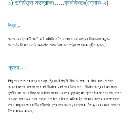
১) তর্পয়িত্বা সহস্রাক্ষঃ…..ব‍্যবস্থিতঃ(শ্লোক-২)
উৎস:-
আলোচ্য শ্লোকটি আদি কবি বাল্মিকী রচিত রামায়ণম্ মহাকাব্যের কিষ্কন্ধ‍্যাকান্ডের
অন্তর্গত ত্রিংশ সর্গের অন্তর্গত শরৎবর্ণনম্ নামে পাঠ‍্যাংশ থেকে গৃহীত হয়েছে।
প্রসঙ্গ:-
পিতৃসত্য পালনের জন্য রামচন্দ্র প্রিয়তমা পত্নী সীতা ও লক্ষণের সাথে বনবাসে গমন
করেন।এরপর রাক্ষসরাজ রাবণ সীতাকে হরণ করে নিয়ে যান। সীতার অন্বেষণ এর জন্য
সুগ্রীব এর সাথে মিত্রতা স্থাপন করেন। এরপর যুদ্ধযাত্রার পূর্বে বর্ষার আগমন হয়।তখন
রামচন্দ্র লক্ষণ এর সাথে মাল্যবান পর্বতে বর্ষাকাল অতিবাহিত করেন। এরপর এল শরৎকাল।
তখন রামচন্দ্র শরৎকালীন সৌন্দর্য্যে মুগ্ধ হয়ে আলোচ‍্য শ্লোকে নিজ হৃদয়ের বেদনা লক্ষণের
উপর ব্যক্ত করেছেন।