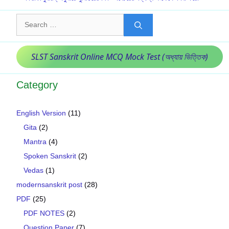
Search
for:
SLST Sanskrit Online MCQ Mock Test (অধ্যায় ভিত্তিক)
Category
English Version
(11)
Gita
(2)
Mantra
(4)
Spoken Sanskrit
(2)
Vedas
(1)
modernsanskrit post
(28)
PDF
(25)
PDF NOTES
(2)
Question Paper
(7)