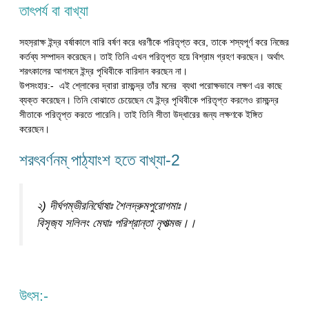
তাৎপর্য বা বাখ্যা
সহস‍্রাক্ষ ইন্দ্র বর্ষাকালে বারি বর্ষণ করে ধরণীকে পরিতৃপ্ত করে, তাকে শস্যপূর্ণ করে নিজের
কর্তব্য সম্পাদন করেছেন। তাই তিনি এখন পরিতৃপ্ত হয়ে বিশ্রাম গ্রহণ করছেন। অর্থাৎ
শরৎকালের আগমনে ইন্দ্র পৃথিবীকে বারিদান করছেন না।
উপসংহার:- এই শ্লোকের দ্বারা রামচন্দ্র তাঁর মনের ব্যথা পরোক্ষভাবে লক্ষণ এর কাছে
ব্যক্ত করেছেন। তিনি বোঝাতে চেয়েছেন যে ইন্দ্র পৃথিবীকে পরিতৃপ্ত করলেও রামচন্দ্র
সীতাকে পরিতৃপ্ত করতে পারেনি। তাই তিনি সীতা উদ্ধারের জন্য লক্ষণকে ইঙ্গিত
করেছেন।
শরৎবর্ণনম্ পাঠ্যাংশ হতে বাখ্যা-2
২) দীর্ঘগম্ভীরনির্ঘোষাঃ শৈলদ্রুমপুরোগমাঃ।
বিসৃজ‍্য সলিলং মেঘাঃ পরিশ্রান্তা নৃপাত্মজ।।
উৎস:-