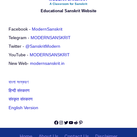
A Classroom for Sanskrit
Educational Sanskrit Website
Facebook -
ModernSanskrit
Telegram -
MODERNSANSKRIT
Twitter -
@SanskritModern
YouTube -
MODERNSANSKRIT
New Web-
modernsanskrit.in
বাংলা সংস্করণ
हिन्दी संस्करण
संस्कृत संस्करण
English Version
Facebook
Instagram
Twitter
YouTube
Reddit
Pinterest
Home
About Us
Contact Us
Disclaimer