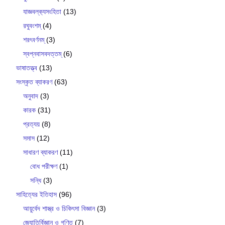
যাজ্ঞবল্ক‍্যসংহিতা
(13)
রঘুবংশম্
(4)
শরৎবর্ণনম্
(3)
স্বপ্নবাসবদত্তম্
(6)
ভাষাতত্ত্ব
(13)
সংস্কৃত ব্যাকরণ
(63)
অনুবাদ
(3)
কারক
(31)
প্রত্যয়
(8)
সমাস
(12)
সাধারণ ব্যাকরণ
(11)
বোধ পরীক্ষণ
(1)
সন্ধি
(3)
সাহিত্যের ইতিহাস
(96)
আয়ুর্বেদ শাস্ত্র ও চিকিৎসা বিজ্ঞান
(3)
জ্যোতির্বিজ্ঞান ও গণিত
(7)