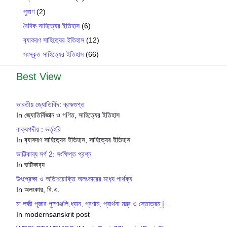
পুরাণ
(2)
বৈদিক সাহিত্যের ইতিহাস
(6)
ব‍্যাকরণ সাহিত‍্যের ইতিহাস
(12)
সংস্কৃত সাহিত্যের ইতিহাস
(66)
Best View
ভারতীয় জ্যোতির্বিদ: ব্রহ্মগুপ্ত
In জ্যোতির্বিজ্ঞান ও গণিত, সাহিত্যের ইতিহাস
বাক্যপদীয় : ভর্তৃহরি
In ব‍্যাকরণ সাহিত‍্যের ইতিহাস, সাহিত্যের ইতিহাস
ভাট্টিকাব্য সর্গ 2: সংক্ষিপ্ত প্রশ্ন
In ভট্টিকাব‍্য
উৎপ্রেক্ষা ও অতিশয়োক্তি অলংকারের মধ‍্যে পার্থক্য
In অলংকার, বি.এ.
মা লক্ষ্মী পূজার পুষ্পাঞ্জলি,ধ্যান, প্রণাম, প্রার্থনা মন্ত্র ও স্তোত্রম্ |…
In modernsanskrit post