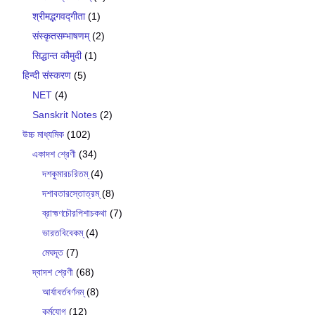
श्रीमद्भगवद्गीता
(1)
संस्कृतसम्भाषणम्
(2)
सिद्धान्त कौमुदी
(1)
हिन्दी संस्करण
(5)
NET
(4)
Sanskrit Notes
(2)
উচ্চ মাধ্যমিক
(102)
একাদশ শ্রেণী
(34)
দশকুমারচরিতম্
(4)
দশাবতারস্তোত্রম্
(8)
ব্রাহ্মণচৌরপিশাচকথা
(7)
ভারতবিবেকম্
(4)
মেঘদূত
(7)
দ্বাদশ শ্রেণী
(68)
আর্যাবর্তবর্ণনম্
(8)
কর্মযোগ
(12)