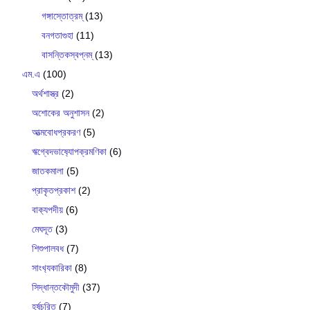
গঙ্গাস্তোত্রম্
(13)
বনগতাগুহা
(11)
বাসন্তিকস্বপ্নম্
(13)
এম.এ
(100)
অর্থশাস্ত্র
(2)
অশোকের অনুশাসন
(2)
আত্মবোধপ্রকরণ
(5)
ঋগ্বেদভাষ‍্যোপক্রমণিকা
(6)
জাতকমালা
(5)
প্রাকৃতপ্রকাশ
(2)
বাক‍্যপদীয়
(6)
মেঘদূত
(3)
শিশুপালবধ
(7)
সাংখ‍্যকারিকা
(8)
সিদ্ধান্তকৌমুদী
(37)
হর্ষচরিত
(7)