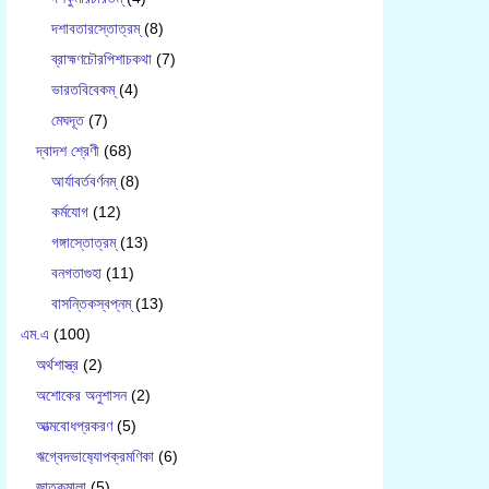
দশাবতারস্তোত্রম্
(8)
ব্রাহ্মণচৌরপিশাচকথা
(7)
ভারতবিবেকম্
(4)
মেঘদূত
(7)
দ্বাদশ শ্রেণী
(68)
আর্যাবর্তবর্ণনম্
(8)
কর্মযোগ
(12)
গঙ্গাস্তোত্রম্
(13)
বনগতাগুহা
(11)
বাসন্তিকস্বপ্নম্
(13)
এম.এ
(100)
অর্থশাস্ত্র
(2)
অশোকের অনুশাসন
(2)
আত্মবোধপ্রকরণ
(5)
ঋগ্বেদভাষ‍্যোপক্রমণিকা
(6)
জাতকমালা
(5)