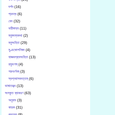
দর্শন
(16)
প্রবন্ধ
(6)
বেদ
(32)
ভট্টিকাব‍্য
(11)
মনুমৎস্যকথা
(2)
মনুসংহিতা
(29)
মুণ্ডকোপনিষদ
(4)
যাজ্ঞবল্ক‍্যসংহিতা
(13)
রঘুবংশম্
(4)
শরৎবর্ণনম্
(3)
স্বপ্নবাসবদত্তম্
(6)
ভাষাতত্ত্ব
(13)
সংস্কৃত ব্যাকরণ
(63)
অনুবাদ
(3)
কারক
(31)
প্রত্যয়
(8)