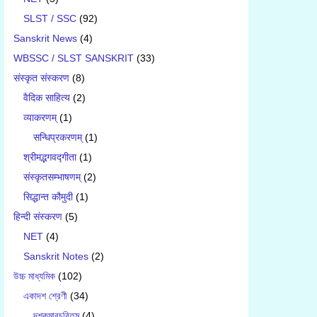
SLST / SSC
(92)
Sanskrit News
(4)
WBSSC / SLST SANSKRIT
(33)
संस्कृत संस्करण
(8)
वैदिक साहित्य
(2)
व्याकरणम्
(1)
सन्धिप्रकरणम्
(1)
श्रीमद्भगवद्गीता
(1)
संस्कृतसम्भाषणम्
(2)
सिद्धान्त कौमुदी
(1)
हिन्दी संस्करण
(5)
NET
(4)
Sanskrit Notes
(2)
উচ্চ মাধ্যমিক
(102)
একাদশ শ্রেণী
(34)
দশকুমারচরিতম্
(4)