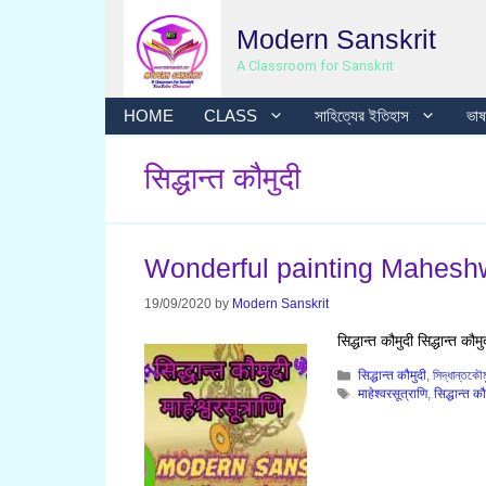
Skip
Modern Sanskrit
to
content
A Classroom for Sanskrit
HOME
CLASS
সাহিত্যের ইতিহাস
ভাষা
सिद्धान्त कौमुदी
Wonderful painting Maheshwar 
19/09/2020
by
Modern Sanskrit
सिद्धान्त कौमुदी सिद्धान्त कौम
Categories
सिद्धान्त कौमुदी
,
সিদ্ধান্তকৌম
Tags
माहेश्वरसूत्राणि
,
सिद्धान्त कौ