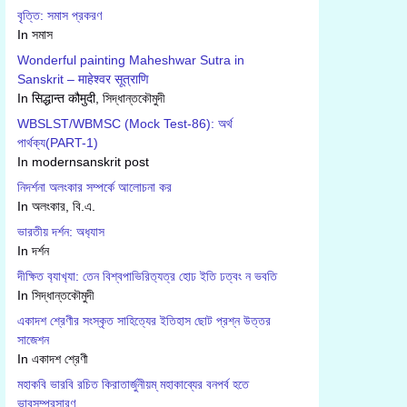
বৃত্তি: সমাস প্রকরণ
In সমাস
Wonderful painting Maheshwar Sutra in
Sanskrit – माहेश्वर सूत्राणि
In सिद्धान्त कौमुदी, সিদ্ধান্তকৌমুদী
WBSLST/WBMSC (Mock Test-86): অর্থ
পার্থক্য(PART-1)
In modernsanskrit post
নিদর্শনা অলংকার সম্পর্কে আলোচনা কর
In অলংকার, বি.এ.
ভারতীয় দর্শন: অধ‍্যাস
In দর্শন
দীক্ষিত ব‍্যাখ‍্যা: তেন বিশ্বপাভিরিত‍্যত্র হোঢ ইতি ঢত্বং ন ভবতি
In সিদ্ধান্তকৌমুদী
একাদশ শ্রেণীর সংস্কৃত সাহিত্যের ইতিহাস ছোট প্রশ্ন উত্তর
সাজেশন
In একাদশ শ্রেণী
মহাকবি ভারবি রচিত কিরাতার্জুনীয়ম্ মহাকাব্যের বনপর্ব হতে
ভাবসম্প্রসারণ