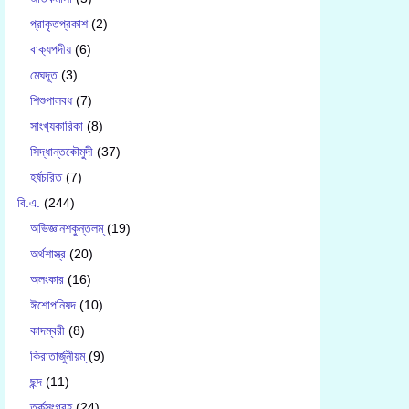
প্রাকৃতপ্রকাশ
(2)
বাক‍্যপদীয়
(6)
মেঘদূত
(3)
শিশুপালবধ
(7)
সাংখ‍্যকারিকা
(8)
সিদ্ধান্তকৌমুদী
(37)
হর্ষচরিত
(7)
বি.এ.
(244)
অভিজ্ঞানশকুন্তলম্
(19)
অর্থশাস্ত্র
(20)
অলংকার
(16)
ঈশোপনিষদ
(10)
কাদম্বরী
(8)
কিরাতার্জুনীয়ম্
(9)
ছন্দ
(11)
তর্কসংগ্রহ
(24)