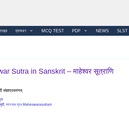
তত্ত্ব
ব্যাকরণ
MCQ TEST
PDF
NEWS
SLST
Sutra in Sanskrit – माहेश्वर सूत्राणि
ुदी संज्ञाप्रकरणम्
ুদী
मुदी
,
মাহেশ্বর সূত্র Maheswarasutrani