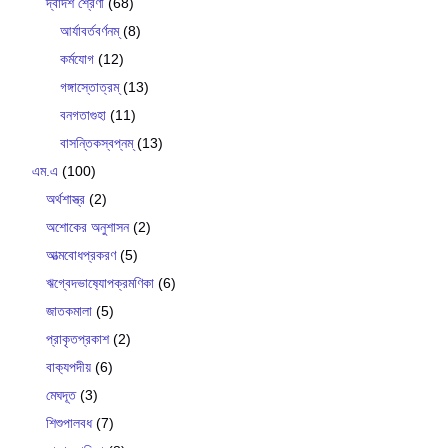
দ্বাদশ শ্রেণী
(68)
আর্যাবর্তবর্ণনম্
(8)
কর্মযোগ
(12)
গঙ্গাস্তোত্রম্
(13)
বনগতাগুহা
(11)
বাসন্তিকস্বপ্নম্
(13)
এম.এ
(100)
অর্থশাস্ত্র
(2)
অশোকের অনুশাসন
(2)
আত্মবোধপ্রকরণ
(5)
ঋগ্বেদভাষ‍্যোপক্রমণিকা
(6)
জাতকমালা
(5)
প্রাকৃতপ্রকাশ
(2)
বাক‍্যপদীয়
(6)
মেঘদূত
(3)
শিশুপালবধ
(7)