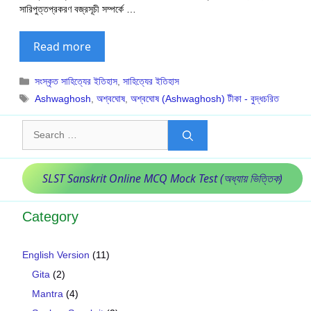
সারিপুত্তপ্রকরণ বজ্রসূচী সম্পর্কে …
Read more
Categories
সংস্কৃত সাহিত্যের ইতিহাস
,
সাহিত্যের ইতিহাস
Tags
Ashwaghosh
,
অশ্বঘোষ
,
অশ্বঘোষ (Ashwaghosh) টীকা - বুদ্ধচরিত
Search
for:
SLST Sanskrit Online MCQ Mock Test (অধ্যায় ভিত্তিক)
Category
English Version
(11)
Gita
(2)
Mantra
(4)