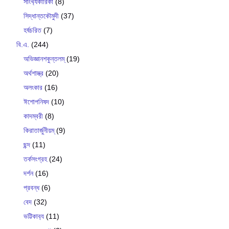
সাংখ‍্যকারিকা
(8)
সিদ্ধান্তকৌমুদী
(37)
হর্ষচরিত
(7)
বি.এ.
(244)
অভিজ্ঞানশকুন্তলম্
(19)
অর্থশাস্ত্র
(20)
অলংকার
(16)
ঈশোপনিষদ
(10)
কাদম্বরী
(8)
কিরাতার্জুনীয়ম্
(9)
ছন্দ
(11)
তর্কসংগ্রহ
(24)
দর্শন
(16)
প্রবন্ধ
(6)
বেদ
(32)
ভট্টিকাব‍্য
(11)