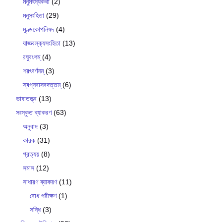
মনুমৎস্যকথা
(2)
মনুসংহিতা
(29)
মুণ্ডকোপনিষদ
(4)
যাজ্ঞবল্ক‍্যসংহিতা
(13)
রঘুবংশম্
(4)
শরৎবর্ণনম্
(3)
স্বপ্নবাসবদত্তম্
(6)
ভাষাতত্ত্ব
(13)
সংস্কৃত ব্যাকরণ
(63)
অনুবাদ
(3)
কারক
(31)
প্রত্যয়
(8)
সমাস
(12)
সাধারণ ব্যাকরণ
(11)
বোধ পরীক্ষণ
(1)
সন্ধি
(3)