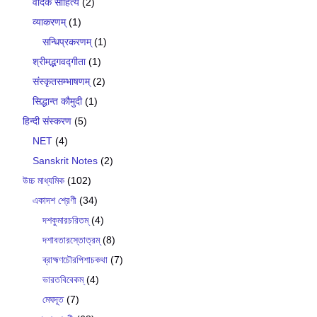
वैदिक साहित्य
(2)
व्याकरणम्
(1)
सन्धिप्रकरणम्
(1)
श्रीमद्भगवद्गीता
(1)
संस्कृतसम्भाषणम्
(2)
सिद्धान्त कौमुदी
(1)
हिन्दी संस्करण
(5)
NET
(4)
Sanskrit Notes
(2)
উচ্চ মাধ্যমিক
(102)
একাদশ শ্রেণী
(34)
দশকুমারচরিতম্
(4)
দশাবতারস্তোত্রম্
(8)
ব্রাহ্মণচৌরপিশাচকথা
(7)
ভারতবিবেকম্
(4)
মেঘদূত
(7)