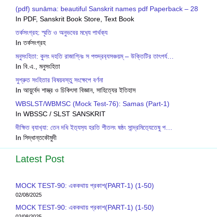
(pdf) sunāma: beautiful Sanskrit names pdf Paperback – 28
In PDF, Sanskrit Book Store, Text Book
তর্কসংগ্রহ: স্মৃতি ও অনুভবের মধ‍্যে পার্থক‍্য
In তর্কসংগ্রহ
মনুসংহিতা: কুলং দহতি রাজাগ্নিঃ স পশুদ্রব‍্যসঞ্চয়ম্ – উক্তিটির তাৎপর্য…
In বি.এ., মনুসংহিতা
সুশ্রুত সংহিতার বিষয়বস্তু সংক্ষেপে বর্ণনা
In আয়ুর্বেদ শাস্ত্র ও চিকিৎসা বিজ্ঞান, সাহিত্যের ইতিহাস
WBSLST/WBMSC (Mock Test-76): Samas (Part-1)
In WBSSC / SLST SANSKRIT
দীক্ষিত ব‍্যাখ‍্যা: তেন দধি ইত‍্যস‍্য হরতি শীতলং ষষ্ঠং সান্দ্রমিত‍্যেতেষু প…
In সিদ্ধান্তকৌমুদী
Latest Post
MOCK TEST-90: এককথায় প্রকাশ(PART-1) (1-50)
02/08/2025
MOCK TEST-90: এককথায় প্রকাশ(PART-1) (1-50)
02/08/2025