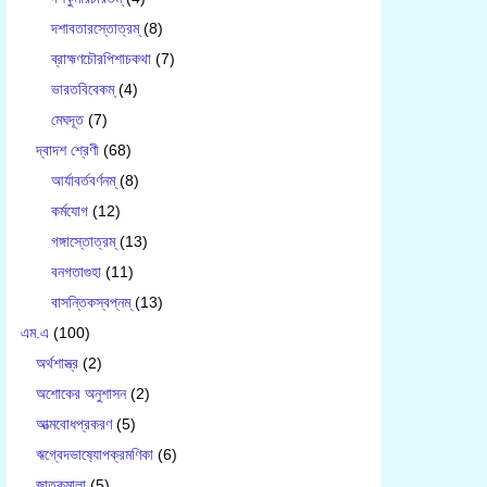
দশাবতারস্তোত্রম্
(8)
ব্রাহ্মণচৌরপিশাচকথা
(7)
ভারতবিবেকম্
(4)
মেঘদূত
(7)
দ্বাদশ শ্রেণী
(68)
আর্যাবর্তবর্ণনম্
(8)
কর্মযোগ
(12)
গঙ্গাস্তোত্রম্
(13)
বনগতাগুহা
(11)
বাসন্তিকস্বপ্নম্
(13)
এম.এ
(100)
অর্থশাস্ত্র
(2)
অশোকের অনুশাসন
(2)
আত্মবোধপ্রকরণ
(5)
ঋগ্বেদভাষ‍্যোপক্রমণিকা
(6)
জাতকমালা
(5)