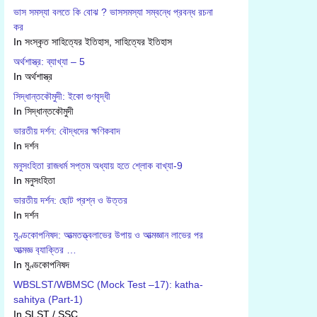
ভাস সমস্যা বলতে কি বোঝ ? ভাসসমস্যা সম্বন্ধে প্রবন্ধ রচনা
কর
In সংস্কৃত সাহিত্যের ইতিহাস, সাহিত্যের ইতিহাস
অর্থশাস্ত্র: ব্যাখ্যা – 5
In অর্থশাস্ত্র
সিদ্ধান্তকৌমুদী: ইকো গুণবৃদ্ধী
In সিদ্ধান্তকৌমুদী
ভারতীয় দর্শন: বৌদ্ধদের ক্ষণিকবাদ
In দর্শন
মনুসংহিতা রাজধর্ম সপ্তম অধ্যায় হতে শ্লোক বাখ্যা-9
In মনুসংহিতা
ভারতীয় দর্শন: ছোট প্রশ্ন ও উত্তর
In দর্শন
মুণ্ডকোপনিষদ: আত্মতত্ত্বলাভের উপায় ও আত্মজ্ঞান লাভের পর
আত্মজ্ঞ ব‍্যাক্তির …
In মুণ্ডকোপনিষদ
WBSLST/WBMSC (Mock Test –17): katha-
sahitya (Part-1)
In SLST / SSC