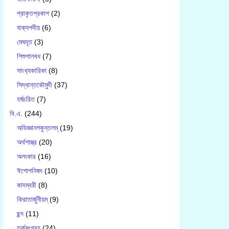
প্রাকৃতপ্রকাশ
(2)
বাক‍্যপদীয়
(6)
মেঘদূত
(3)
শিশুপালবধ
(7)
সাংখ‍্যকারিকা
(8)
সিদ্ধান্তকৌমুদী
(37)
হর্ষচরিত
(7)
বি.এ.
(244)
অভিজ্ঞানশকুন্তলম্
(19)
অর্থশাস্ত্র
(20)
অলংকার
(16)
ঈশোপনিষদ
(10)
কাদম্বরী
(8)
কিরাতার্জুনীয়ম্
(9)
ছন্দ
(11)
তর্কসংগ্রহ
(24)