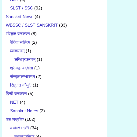
SLST / SSC
(92)
Sanskrit News
(4)
WBSSC / SLST SANSKRIT
(33)
संस्कृत संस्करण
(8)
वैदिक साहित्य
(2)
व्याकरणम्
(1)
सन्धिप्रकरणम्
(1)
श्रीमद्भगवद्गीता
(1)
संस्कृतसम्भाषणम्
(2)
सिद्धान्त कौमुदी
(1)
हिन्दी संस्करण
(5)
NET
(4)
Sanskrit Notes
(2)
উচ্চ মাধ্যমিক
(102)
একাদশ শ্রেণী
(34)
দশকুমারচরিতম্
(4)