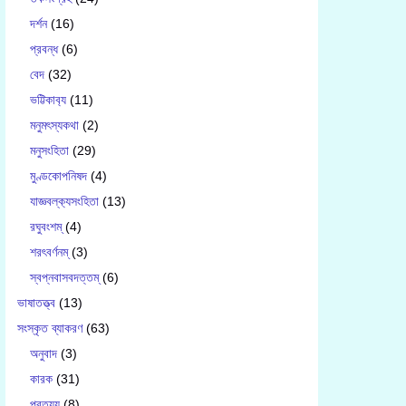
দর্শন
(16)
প্রবন্ধ
(6)
বেদ
(32)
ভট্টিকাব‍্য
(11)
মনুমৎস্যকথা
(2)
মনুসংহিতা
(29)
মুণ্ডকোপনিষদ
(4)
যাজ্ঞবল্ক‍্যসংহিতা
(13)
রঘুবংশম্
(4)
শরৎবর্ণনম্
(3)
স্বপ্নবাসবদত্তম্
(6)
ভাষাতত্ত্ব
(13)
সংস্কৃত ব্যাকরণ
(63)
অনুবাদ
(3)
কারক
(31)
প্রত্যয়
(8)