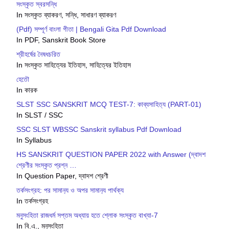
সংস্কৃত স্বরসন্ধি
In সংস্কৃত ব্যাকরণ, সন্ধি, সাধারণ ব্যাকরণ
(Pdf) সম্পূর্ণ বাংলা গীতা | Bengali Gita Pdf Download
In PDF, Sanskrit Book Store
শ্রীহর্ষের নৈষধচরিত
In সংস্কৃত সাহিত্যের ইতিহাস, সাহিত্যের ইতিহাস
হেতৌ
In কারক
SLST SSC SANSKRIT MCQ TEST-7: কাব্যসাহিত্য (PART-01)
In SLST / SSC
SSC SLST WBSSC Sanskrit syllabus Pdf Download
In Syllabus
HS SANSKRIT QUESTION PAPER 2022 with Answer (দ্বাদশ
শ্রেণীর সংস্কৃত প্রশ্ন …
In Question Paper, দ্বাদশ শ্রেণী
তর্কসংগ্রহ: পর সামান‍্য ও অপর সামান‍্য পার্থক্য
In তর্কসংগ্রহ
মনুসংহিতা রাজধর্ম সপ্তম অধ্যায় হতে শ্লোক সংস্কৃত বাখ্যা-7
In বি.এ., মনুসংহিতা