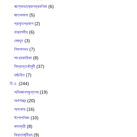
ঋগ্বেদভাষ‍্যোপক্রমণিকা
(6)
জাতকমালা
(5)
প্রাকৃতপ্রকাশ
(2)
বাক‍্যপদীয়
(6)
মেঘদূত
(3)
শিশুপালবধ
(7)
সাংখ‍্যকারিকা
(8)
সিদ্ধান্তকৌমুদী
(37)
হর্ষচরিত
(7)
বি.এ.
(244)
অভিজ্ঞানশকুন্তলম্
(19)
অর্থশাস্ত্র
(20)
অলংকার
(16)
ঈশোপনিষদ
(10)
কাদম্বরী
(8)
কিরাতার্জুনীয়ম্
(9)