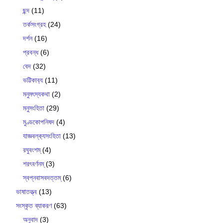
ছন্দ
(11)
তর্কসংগ্রহ
(24)
দর্শন
(16)
প্রবন্ধ
(6)
বেদ
(32)
ভট্টিকাব‍্য
(11)
মনুমৎস্যকথা
(2)
মনুসংহিতা
(29)
মুণ্ডকোপনিষদ
(4)
যাজ্ঞবল্ক‍্যসংহিতা
(13)
রঘুবংশম্
(4)
শরৎবর্ণনম্
(3)
স্বপ্নবাসবদত্তম্
(6)
ভাষাতত্ত্ব
(13)
সংস্কৃত ব্যাকরণ
(63)
অনুবাদ
(3)