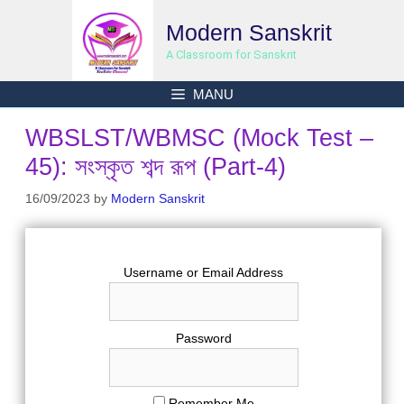
Skip
Modern Sanskrit
to
content
A Classroom for Sanskrit
MANU
WBSLST/WBMSC (Mock Test –
45): সংস্কৃত শব্দ রূপ (Part-4)
16/09/2023
by
Modern Sanskrit
Username or Email Address
Password
Remember Me