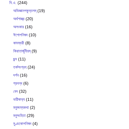
বি.এ.
(244)
অভিজ্ঞানশকুন্তলম্
(19)
অর্থশাস্ত্র
(20)
অলংকার
(16)
ঈশোপনিষদ
(10)
কাদম্বরী
(8)
কিরাতার্জুনীয়ম্
(9)
ছন্দ
(11)
তর্কসংগ্রহ
(24)
দর্শন
(16)
প্রবন্ধ
(6)
বেদ
(32)
ভট্টিকাব‍্য
(11)
মনুমৎস্যকথা
(2)
মনুসংহিতা
(29)
মুণ্ডকোপনিষদ
(4)