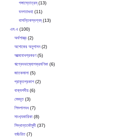
গঙ্গাস্তোত্রম্
(13)
বনগতাগুহা
(11)
বাসন্তিকস্বপ্নম্
(13)
এম.এ
(100)
অর্থশাস্ত্র
(2)
অশোকের অনুশাসন
(2)
আত্মবোধপ্রকরণ
(5)
ঋগ্বেদভাষ‍্যোপক্রমণিকা
(6)
জাতকমালা
(5)
প্রাকৃতপ্রকাশ
(2)
বাক‍্যপদীয়
(6)
মেঘদূত
(3)
শিশুপালবধ
(7)
সাংখ‍্যকারিকা
(8)
সিদ্ধান্তকৌমুদী
(37)
হর্ষচরিত
(7)