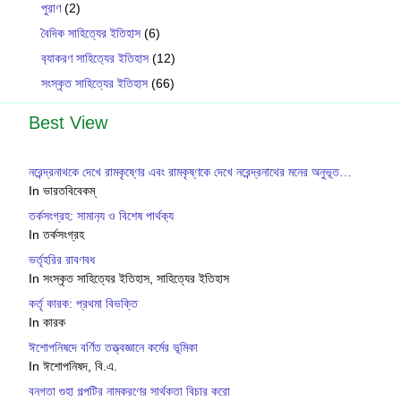
পুরাণ
(2)
বৈদিক সাহিত্যের ইতিহাস
(6)
ব‍্যাকরণ সাহিত‍্যের ইতিহাস
(12)
সংস্কৃত সাহিত্যের ইতিহাস
(66)
Best View
নরেন্দ্রনাথকে দেখে রামকৃষ্ণের এবং রামকৃষ্ণকে দেখে নরেন্দ্রনাথের মনের অনুভূত…
In ভারতবিবেকম্
তর্কসংগ্রহ: সামান‍্য ও বিশেষ পার্থক‍্য
In তর্কসংগ্রহ
ভর্তৃহরির রাবণবধ
In সংস্কৃত সাহিত্যের ইতিহাস, সাহিত্যের ইতিহাস
কর্তৃ কারক: প্রথমা বিভক্তি
In কারক
ঈশোপনিষদে বর্ণিত তত্ত্বজ্ঞানে কর্মের ভূমিকা
In ঈশোপনিষদ, বি.এ.
বনগতা গুহা গল্পটির নামকরণের সার্থকতা বিচার করো