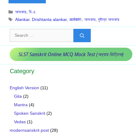
Categories
অলংকার
,
বি.এ.
Tags
Alankar
,
Drishtanta alankar
,
अलंकारः
,
অলংকার
,
দৃষ্টান্ত অলংকার
Search
for:
SLST Sanskrit Online MCQ Mock Test (অধ্যায় ভিত্তিক)
Category
English Version
(11)
Gita
(2)
Mantra
(4)
Spoken Sanskrit
(2)
Vedas
(1)
modernsanskrit post
(28)