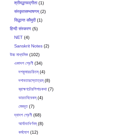
श्रीमद्भगवद्गीता
(1)
संस्कृतसम्भाषणम्
(2)
सिद्धान्त कौमुदी
(1)
हिन्दी संस्करण
(5)
NET
(4)
Sanskrit Notes
(2)
উচ্চ মাধ্যমিক
(102)
একাদশ শ্রেণী
(34)
দশকুমারচরিতম্
(4)
দশাবতারস্তোত্রম্
(8)
ব্রাহ্মণচৌরপিশাচকথা
(7)
ভারতবিবেকম্
(4)
মেঘদূত
(7)
দ্বাদশ শ্রেণী
(68)
আর্যাবর্তবর্ণনম্
(8)
কর্মযোগ
(12)