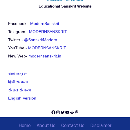
Educational Sanskrit Website
Facebook -
ModernSanskrit
Telegram -
MODERNSANSKRIT
Twitter -
@SanskritModern
YouTube -
MODERNSANSKRIT
New Web-
modernsanskrit.in
বাংলা সংস্করণ
हिन्दी संस्करण
संस्कृत संस्करण
English Version
Facebook
Instagram
Twitter
YouTube
Reddit
Pinterest
Home
About Us
Contact Us
Disclaimer