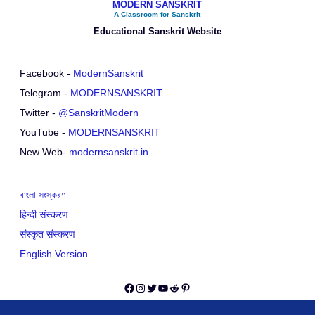
MODERN SANSKRIT
A Classroom for Sanskrit
Educational Sanskrit Website
Facebook -
ModernSanskrit
Telegram -
MODERNSANSKRIT
Twitter -
@SanskritModern
YouTube -
MODERNSANSKRIT
New Web-
modernsanskrit.in
বাংলা সংস্করণ
हिन्दी संस्करण
संस्कृत संस्करण
English Version
Facebook
Instagram
Twitter
YouTube
Reddit
Pinterest