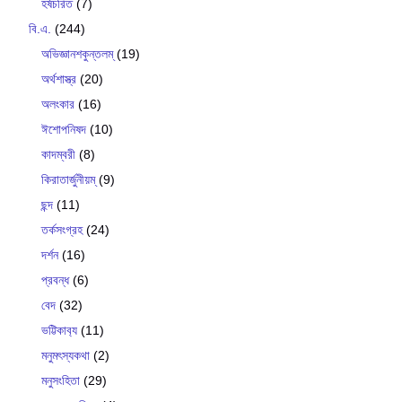
হর্ষচরিত
(7)
বি.এ.
(244)
অভিজ্ঞানশকুন্তলম্
(19)
অর্থশাস্ত্র
(20)
অলংকার
(16)
ঈশোপনিষদ
(10)
কাদম্বরী
(8)
কিরাতার্জুনীয়ম্
(9)
ছন্দ
(11)
তর্কসংগ্রহ
(24)
দর্শন
(16)
প্রবন্ধ
(6)
বেদ
(32)
ভট্টিকাব‍্য
(11)
মনুমৎস্যকথা
(2)
মনুসংহিতা
(29)