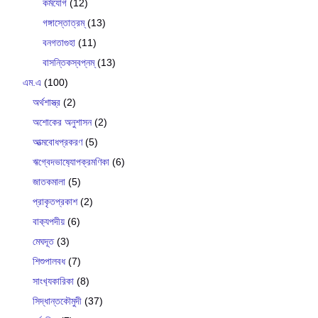
কর্মযোগ
(12)
গঙ্গাস্তোত্রম্
(13)
বনগতাগুহা
(11)
বাসন্তিকস্বপ্নম্
(13)
এম.এ
(100)
অর্থশাস্ত্র
(2)
অশোকের অনুশাসন
(2)
আত্মবোধপ্রকরণ
(5)
ঋগ্বেদভাষ‍্যোপক্রমণিকা
(6)
জাতকমালা
(5)
প্রাকৃতপ্রকাশ
(2)
বাক‍্যপদীয়
(6)
মেঘদূত
(3)
শিশুপালবধ
(7)
সাংখ‍্যকারিকা
(8)
সিদ্ধান্তকৌমুদী
(37)