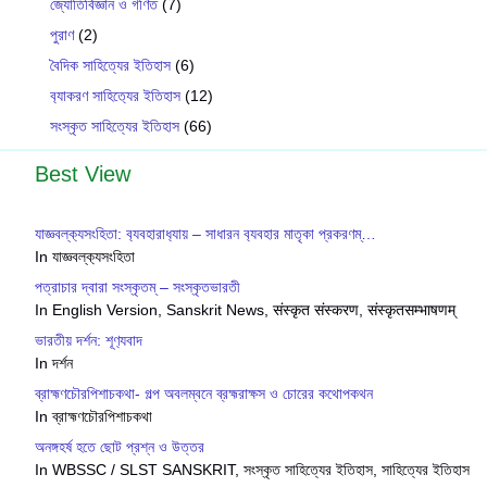
জ্যোতির্বিজ্ঞান ও গণিত
(7)
পুরাণ
(2)
বৈদিক সাহিত্যের ইতিহাস
(6)
ব‍্যাকরণ সাহিত‍্যের ইতিহাস
(12)
সংস্কৃত সাহিত্যের ইতিহাস
(66)
Best View
যাজ্ঞবল্ক‍্যসংহিতা: ব‍্যবহারাধ‍্যায় – সাধারন ব‍্যবহার মাতৃকা প্রকরণম্…
In যাজ্ঞবল্ক‍্যসংহিতা
পত্রাচার দ্বারা সংস্কৃতম্ – সংস্কৃতভারতী
In English Version, Sanskrit News, संस्कृत संस्करण, संस्कृतसम्भाषणम्
ভারতীয় দর্শন: শূণ‍্যবাদ
In দর্শন
ব্রাহ্মণচৌরপিশাচকথা- গল্প অবলম্বনে ব্রহ্মরাক্ষস ও চোরের কথোপকথন
In ব্রাহ্মণচৌরপিশাচকথা
অনঙ্গহর্ষ হতে ছোট প্রশ্ন ও উত্তর
In WBSSC / SLST SANSKRIT, সংস্কৃত সাহিত্যের ইতিহাস, সাহিত্যের ইতিহাস