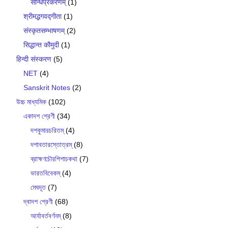
सन्धिप्रकरणम्
(1)
श्रीमद्भगवद्गीता
(1)
संस्कृतसम्भाषणम्
(2)
सिद्धान्त कौमुदी
(1)
हिन्दी संस्करण
(5)
NET
(4)
Sanskrit Notes
(2)
উচ্চ মাধ্যমিক
(102)
একাদশ শ্রেণী
(34)
দশকুমারচরিতম্
(4)
দশাবতারস্তোত্রম্
(8)
ব্রাহ্মণচৌরপিশাচকথা
(7)
ভারতবিবেকম্
(4)
মেঘদূত
(7)
দ্বাদশ শ্রেণী
(68)
আর্যাবর্তবর্ণনম্
(8)