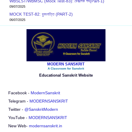
WBSLST/WBMSC (Mock Test-83): বৈকল্পিক পদ(Part-1)
09/07/2025
MOCK TEST-82: ব‍্যুৎপত্তি (PART-2)
06/07/2025
MODERN SANSKRIT
A Classroom for Sanskrit
Educational Sanskrit Website
Facebook -
ModernSanskrit
Telegram -
MODERNSANSKRIT
Twitter -
@SanskritModern
YouTube -
MODERNSANSKRIT
New Web-
modernsanskrit.in