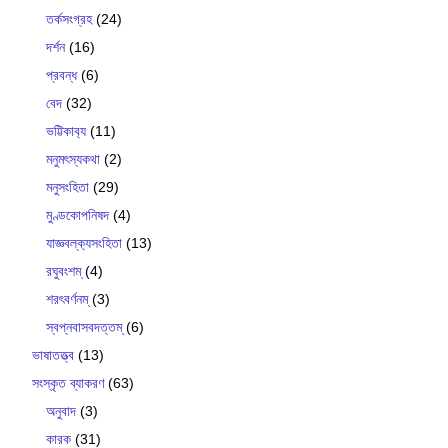
তর্কসংগ্রহ
(24)
দর্শন
(16)
প্রবন্ধ
(6)
বেদ
(32)
ভট্টিকাব‍্য
(11)
মনুমৎস্যকথা
(2)
মনুসংহিতা
(29)
মুণ্ডকোপনিষদ
(4)
যাজ্ঞবল্ক‍্যসংহিতা
(13)
রঘুবংশম্
(4)
শরৎবর্ণনম্
(3)
স্বপ্নবাসবদত্তম্
(6)
ভাষাতত্ত্ব
(13)
সংস্কৃত ব্যাকরণ
(63)
অনুবাদ
(3)
কারক
(31)