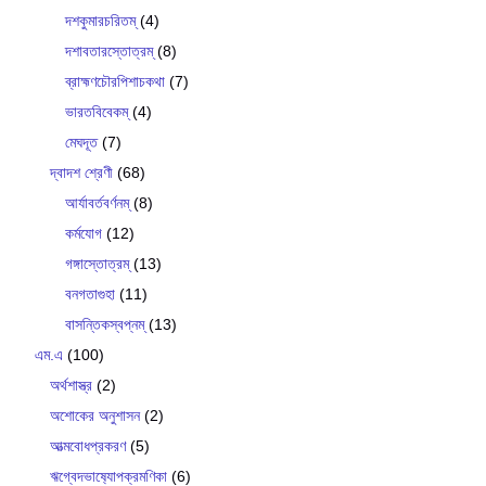
দশকুমারচরিতম্
(4)
দশাবতারস্তোত্রম্
(8)
ব্রাহ্মণচৌরপিশাচকথা
(7)
ভারতবিবেকম্
(4)
মেঘদূত
(7)
দ্বাদশ শ্রেণী
(68)
আর্যাবর্তবর্ণনম্
(8)
কর্মযোগ
(12)
গঙ্গাস্তোত্রম্
(13)
বনগতাগুহা
(11)
বাসন্তিকস্বপ্নম্
(13)
এম.এ
(100)
অর্থশাস্ত্র
(2)
অশোকের অনুশাসন
(2)
আত্মবোধপ্রকরণ
(5)
ঋগ্বেদভাষ‍্যোপক্রমণিকা
(6)