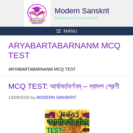
Skip
Modern Sanskrit
to
content
A Classroom for Sanskrit
MANU
ARYABARTABARNANM MCQ
TEST
ARYABARTABARNANM MCQ TEST
MCQ TEST: আর্যাবর্তবর্ণনম্ – দ্বাদশ শ্রেণী
13/09/2020
by
MODERN SANSKRIT