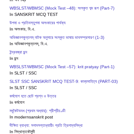
WBSLST/WBMSC (Mock Test –48): সংস্কৃত শব্দ রূপ (Part-7)
In SANSKRIT MCQ TEST
উপমা ও প্রতিবস্তুপমা অলংকারের পার্থক্য
In অলংকার, বি.এ.
অভিজ্ঞানশকুন্তলম্ নাটক অনুসারে সংস্কৃত ভাষায় ভাবসম্প্রসারণ (1-3)
In অভিজ্ঞানশকুন্তলম্, বি.এ.
ইন্দ্রবজ্রা ছন্দ
In ছন্দ
WBSLST/WBMSC (Mock Test –57): krit pratyay (Part-1)
In SLST / SSC
SLST SSC SANSKRIT MCQ TEST-9: কাব্যসাহিত্য (PART-03)
In SLST / SSC
কর্মযোগ হতে ছোট প্রশ্ন ও উত্তর
In কর্মযোগ
মধুকৈটভবধ (প্রথম অধ্যায়): শ্রীশ্রীচণ্ডী
In modernsanskrit post
দীক্ষিত ব‍্যাখ‍্যা: সপাদসপ্তাধ‍্যায়ীং প্রতি ত্রিপাদ‍্যসিদ্ধা
In সিদ্ধান্তকৌমুদী