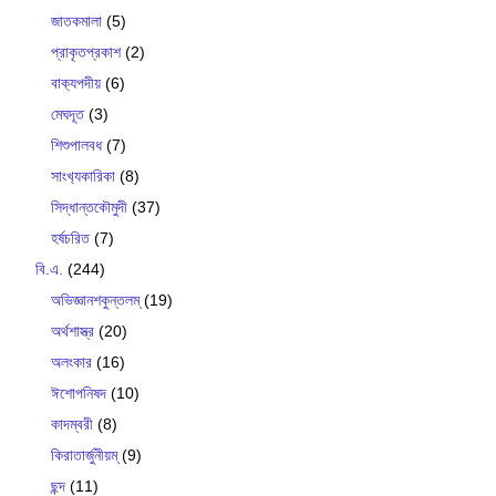
জাতকমালা
(5)
প্রাকৃতপ্রকাশ
(2)
বাক‍্যপদীয়
(6)
মেঘদূত
(3)
শিশুপালবধ
(7)
সাংখ‍্যকারিকা
(8)
সিদ্ধান্তকৌমুদী
(37)
হর্ষচরিত
(7)
বি.এ.
(244)
অভিজ্ঞানশকুন্তলম্
(19)
অর্থশাস্ত্র
(20)
অলংকার
(16)
ঈশোপনিষদ
(10)
কাদম্বরী
(8)
কিরাতার্জুনীয়ম্
(9)
ছন্দ
(11)