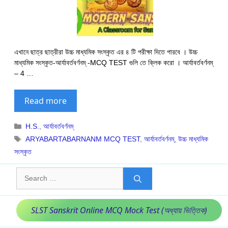
এখানে ছাত্র ছাত্রীরা উচ্চ মাধ্যমিক সংস্কৃত এর ৪ টি পরীক্ষা দিতে পারবে । উচ্চ
মাধ্যমিক সংস্কৃত-আর্যাবর্তবর্ণনম্ -MCQ TEST গুলি তে ক্লিক করো । আর্যাবর্তবর্ণনম্
– 4 …
Read more
Categories
H.S.
,
আর্যাবর্তবর্ণনম্
Tags
ARYABARTABARNANM MCQ TEST
,
আর্যাবর্তবর্ণনম্
,
উচ্চ মাধ্যমিক
সংস্কৃত
Search
for:
SLST Sanskrit Online MCQ Mock Test (অধ্যায় ভিত্তিক)