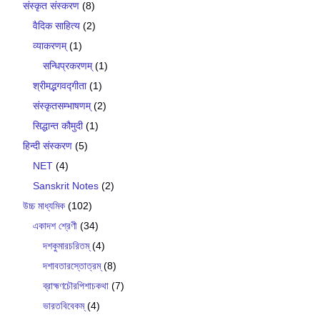
संस्कृत संस्करण
(8)
वैदिक साहित्य
(2)
व्याकरणम्
(1)
सन्धिप्रकरणम्
(1)
श्रीमद्भगवद्गीता
(1)
संस्कृतसम्भाषणम्
(2)
सिद्धान्त कौमुदी
(1)
हिन्दी संस्करण
(5)
NET
(4)
Sanskrit Notes
(2)
উচ্চ মাধ্যমিক
(102)
একাদশ শ্রেণী
(34)
দশকুমারচরিতম্
(4)
দশাবতারস্তোত্রম্
(8)
ব্রাহ্মণচৌরপিশাচকথা
(7)
ভারতবিবেকম্
(4)