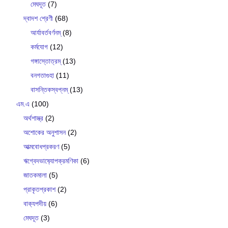
মেঘদূত
(7)
দ্বাদশ শ্রেণী
(68)
আর্যাবর্তবর্ণনম্
(8)
কর্মযোগ
(12)
গঙ্গাস্তোত্রম্
(13)
বনগতাগুহা
(11)
বাসন্তিকস্বপ্নম্
(13)
এম.এ
(100)
অর্থশাস্ত্র
(2)
অশোকের অনুশাসন
(2)
আত্মবোধপ্রকরণ
(5)
ঋগ্বেদভাষ‍্যোপক্রমণিকা
(6)
জাতকমালা
(5)
প্রাকৃতপ্রকাশ
(2)
বাক‍্যপদীয়
(6)
মেঘদূত
(3)