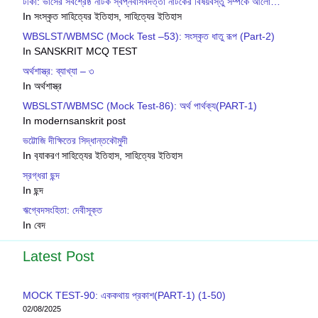
টীকা: ভাসের সর্বশ্রেষ্ঠ নাটক স্বপ্নবাসবদত্তা নাটকের বিষয়বস্তু সম্পর্কে আলো…
In সংস্কৃত সাহিত্যের ইতিহাস, সাহিত্যের ইতিহাস
WBSLST/WBMSC (Mock Test –53): সংস্কৃত ধাতু রূপ (Part-2)
In SANSKRIT MCQ TEST
অর্থশাস্ত্র: ব্যাখ্যা – ৩
In অর্থশাস্ত্র
WBSLST/WBMSC (Mock Test-86): অর্থ পার্থক্য(PART-1)
In modernsanskrit post
ভট্টোজি দীক্ষিতের সিদ্ধান্তকৌমুদী
In ব‍্যাকরণ সাহিত‍্যের ইতিহাস, সাহিত্যের ইতিহাস
স্রগ্ধরা ছন্দ
In ছন্দ
ঋগ্বেদসংহিতা: দেবীসূক্ত
In বেদ
Latest Post
MOCK TEST-90: এককথায় প্রকাশ(PART-1) (1-50)
02/08/2025