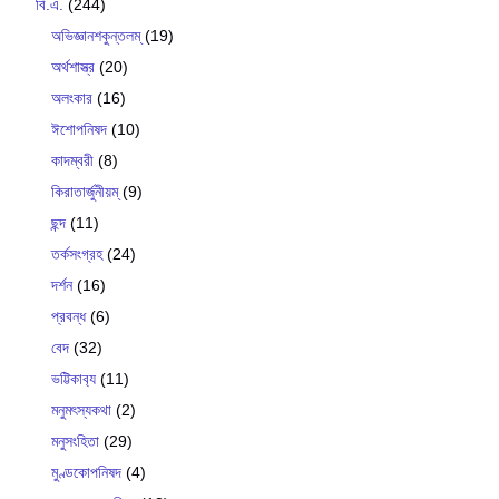
বি.এ.
(244)
অভিজ্ঞানশকুন্তলম্
(19)
অর্থশাস্ত্র
(20)
অলংকার
(16)
ঈশোপনিষদ
(10)
কাদম্বরী
(8)
কিরাতার্জুনীয়ম্
(9)
ছন্দ
(11)
তর্কসংগ্রহ
(24)
দর্শন
(16)
প্রবন্ধ
(6)
বেদ
(32)
ভট্টিকাব‍্য
(11)
মনুমৎস্যকথা
(2)
মনুসংহিতা
(29)
মুণ্ডকোপনিষদ
(4)