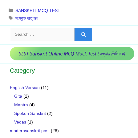
Categories
SANSKRIT MCQ TEST
Tags
সংস্কৃত ধাতু রূপ
Search
for:
SLST Sanskrit Online MCQ Mock Test (অধ্যায় ভিত্তিক)
Category
English Version
(11)
Gita
(2)
Mantra
(4)
Spoken Sanskrit
(2)
Vedas
(1)
modernsanskrit post
(28)