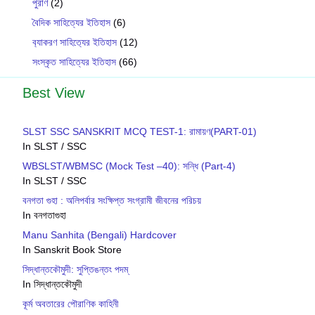
পুরাণ
(2)
বৈদিক সাহিত্যের ইতিহাস
(6)
ব‍্যাকরণ সাহিত‍্যের ইতিহাস
(12)
সংস্কৃত সাহিত্যের ইতিহাস
(66)
Best View
SLST SSC SANSKRIT MCQ TEST-1: রামায়ণ(PART-01)
In SLST / SSC
WBSLST/WBMSC (Mock Test –40): সন্ধি (Part-4)
In SLST / SSC
বনগতা গুহা : অলিপর্বার সংক্ষিপ্ত সংগ্রামী জীবনের পরিচয়
In বনগতাগুহা
Manu Sanhita (Bengali) Hardcover
In Sanskrit Book Store
সিদ্ধান্তকৌমুদী: সুপ্তিঙন্তং পদম্
In সিদ্ধান্তকৌমুদী
কূর্ম অবতারের পৌরাণিক কাহিনী