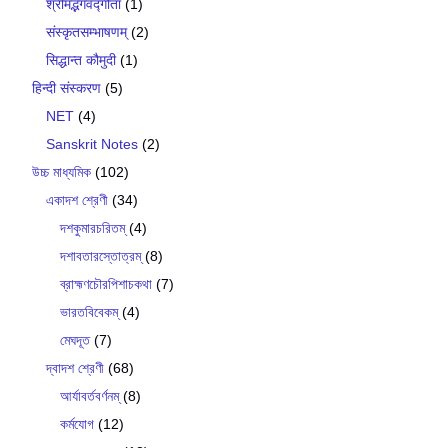
श्रीमद्भगवद्गीता
(1)
संस्कृतसम्भाषणम्
(2)
सिद्धान्त कौमुदी
(1)
हिन्दी संस्करण
(5)
NET
(4)
Sanskrit Notes
(2)
উচ্চ মাধ্যমিক
(102)
একাদশ শ্রেণী
(34)
দশকুমারচরিতম্
(4)
দশাবতারস্তোত্রম্
(8)
ব্রাহ্মণচৌরপিশাচকথা
(7)
ভারতবিবেকম্
(4)
মেঘদূত
(7)
দ্বাদশ শ্রেণী
(68)
আর্যাবর্তবর্ণনম্
(8)
কর্মযোগ
(12)