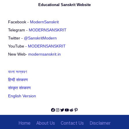
Educational Sanskrit Website
Facebook -
ModernSanskrit
Telegram -
MODERNSANSKRIT
Twitter -
@SanskritModern
YouTube -
MODERNSANSKRIT
New Web-
modernsanskrit.in
বাংলা সংস্করণ
हिन्दी संस्करण
संस्कृत संस्करण
English Version
Facebook
Instagram
Twitter
YouTube
Reddit
Pinterest
Home
About Us
Contact Us
Disclaimer