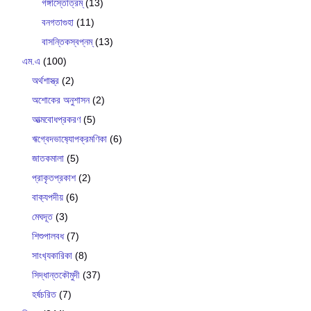
গঙ্গাস্তোত্রম্
(13)
বনগতাগুহা
(11)
বাসন্তিকস্বপ্নম্
(13)
এম.এ
(100)
অর্থশাস্ত্র
(2)
অশোকের অনুশাসন
(2)
আত্মবোধপ্রকরণ
(5)
ঋগ্বেদভাষ‍্যোপক্রমণিকা
(6)
জাতকমালা
(5)
প্রাকৃতপ্রকাশ
(2)
বাক‍্যপদীয়
(6)
মেঘদূত
(3)
শিশুপালবধ
(7)
সাংখ‍্যকারিকা
(8)
সিদ্ধান্তকৌমুদী
(37)
হর্ষচরিত
(7)