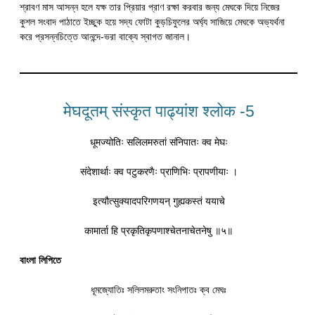
শ্রাবণ মাস আসন্ন হলে যক্ষ তার প্রিয়ার প্রাণ রক্ষা করবার জন্য মেঘকে দিয়ে নিজের
কুশল সংবাদ পাঠাতে ইচ্ছুক হয়ে সদ্য ফোটা কুড়চিফুলের অর্ঘ্য সাজিয়ে মেঘকে অভ্যর্থনা
করে প্রসন্নচিত্তে আনন্দে-ভরা বাক্যে স্বাগত জানাল।
मेघदूतम् संस्कृत पाढ्यांश श्लोक -5
धूमज्योतिः सलिलमरुतां संनिपातः क्व मेघः
संदेशार्थाः क्व पटुकरणैः प्राणिभिः प्रापणीयाः ।
इत्यौत्सुक्यादपरिगणयन् गुह्यकस्तं ययाचे
कामार्ता हि प्रकृतिकृपणाश्चेतनाचेतनेषु ॥५॥
বাংলা লিপিতে
ধূমজ্যোতিঃ সলিলমরুতাং সংনিপাতঃ ক্ব মেঘঃ