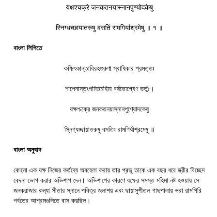
यक्षश्चक्रे जनकतनयास्नानपुण्योदकेषु
स्निग्धच्छायातरुषु वसतिं रामगिर्याश्रमेषु ॥ १ ॥
বাংলা লিপিতে
কশ্চিৎকান্তাবিরহগুরুণা স্বাধিকার প্রমত্তঃ
শাপেনাস্তংগমিতমহিমা বর্ষভোগ্যেণ ভর্তুঃ।
যক্ষশ্চক্রে জনকতনয়াস্নানপুণ্যোদকেষু
স্নিগ্ধচ্ছায়াতরুষু বসতিং রামগির্যাশ্রমেষু ॥
বাংলা অনুবাদ
কোনো এক যক্ষ নিজের কর্তব্যে অবহেলা করায় তার প্রভু তাকে এক বছর ধরে স্ত্রীর বিচ্ছেদ
বেদনা ভোগ করার অভিশাপ দেন। অভিশাপের কারণে যক্ষের সমস্ত মহিমা নষ্ট হওয়ায় সে
জনকরাজার কন্যা সীতার স্নানে পবিত্র জলাশয় এবং ছায়াসুশীতল গাছপালায় ভরা রামগিরি
পর্বতের আশ্রমগুলিতে বাস করছিল।