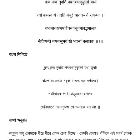
मन्दं मन्दं नुदति पवनश्वानुकूलो यथा
त्वां वामश्वायं नदति मधुरं चातकस्ते सगन्धः ।
गर्भाधानक्षणपरिचयान्नूनमाबद्धमालाः
सेविष्यन्ते नयनसुभगं खे भवन्तं बलाकाः ॥९॥
বাংলা লিপিতে
মন্দং মন্দং নুদতি পবনশ্চানুকুলো যথা ত্বাং
বামশ্চায়ং নদতি মধুরং চাতকস্তে সগন্ধঃ।
গর্ভাধানক্ষণপরিচয়ানূনমাবদ্ধমালাঃ
সেবিষ্যতে নয়নসুভগং খে ভবন্তং বলাকাঃ ॥
বাংলা অনুবাদ
অনুকূল বায়ু তোমাকে ধীরে ধীরে যেমন ঠেলা দিচ্ছে। তেমনি তোমার বাঁদিকে এই সগর্ব চাতক
মধুর স্বরে ডাকছে। বলাকাবধূরা আকাশে মালার মতো আবদ্ধ হয়ে মিলনের আনন্দ অনুভব