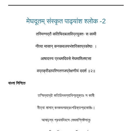
मेघदूतम् संस्कृत पाढ्यांश श्लोक -2
तस्मिन्नद्रौ कतिचिदबलाविप्रयुक्तः स कामी
नीत्वा मासान् कनकवलयभंशरिक्तप्रकोष्ठः ।
आषादस्य प्रथमदिवसे मेघमाश्लिष्टसा
वप्रक्रीडापरिणतगजप्रेक्षणीयं ददर्श ॥२॥
বাংলা লিপিতে
তস্মিন্নদ্রৌ কতিচিদবল্যাবিপ্রযুক্তঃ স কামী
নীত্বা মাসান্ কনকবলয়ভ্রংশরিক্তপ্রকোষ্ঠঃ।
আষাঢ়স্য প্রথমদিবসে মেঘমাশ্লিষ্টসানুং