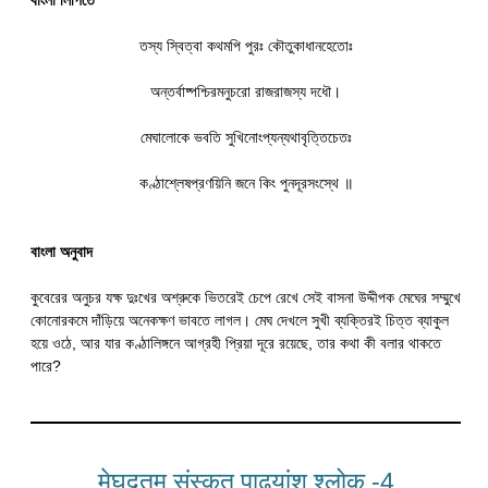
তস্য স্বিত্বা কথমপি পুরঃ কৌতুকাধানহেতোঃ
অন্তর্বাষ্পশ্চিরমনুচরো রাজরাজস্য দধৌ।
মেঘালোকে ভবতি সুখিনোংপ্যন্যথাবৃত্তিচেতঃ
কণ্ঠাশ্লেষপ্রণয়িনি জনে কিং পুনদূরসংস্থে ॥
বাংলা অনুবাদ
কুবেরের অনুচর যক্ষ দুঃখের অশ্রুকে ভিতরেই চেপে রেখে সেই বাসনা উদ্দীপক মেঘের সম্মুখে
কোনোরকমে দাঁড়িয়ে অনেকক্ষণ ভাবতে লাগল। মেঘ দেখলে সুখী ব্যক্তিরই চিত্ত ব্যাকুল
হয়ে ওঠে, আর যার কণ্ঠালিঙ্গনে আগ্রহী প্রিয়া দূরে রয়েছে, তার কথা কী বলার থাকতে
পারে?
मेघदूतम् संस्कृत पाढ्यांश श्लोक -4