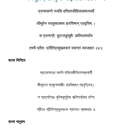
प्रत्यासन्ने नभसि दयिताजीवितालम्वनार्थी
जीमूतेन स्वकुशलमय हारयिष्यन् प्रवृत्तिम् ।
स प्रत्यग्रैः कुटजकुसुमैः कल्पितार्घ्याय
तस्मै प्रीतः प्रीतिप्रमुखवचनं स्वागतं व्याजहार ॥४॥
বাংলা লিপিতে
প্রত্যাসন্নে নভসি দয়িতাজীবিতালম্বনার্থী
জীমূতেন স্বকুশলময়ীং হারয়িষ্যন্ প্রবৃত্তিম্।
স প্রত্যগ্রৈঃ কুটজকুসুমৈঃ কল্পিতাৰ্য্যায় তস্মৈ
প্রীতঃ প্রীতিপ্রমুখবচনং স্বাগতং ব্যাজহার ॥
বাংলা অনুবাদ