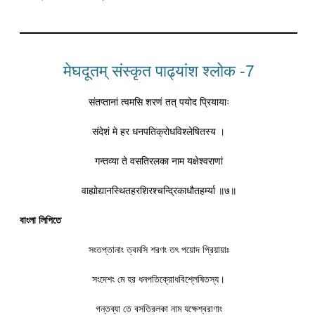
मेघदूतम् संस्कृत पाढ्यांश श्लोक -7
संतप्तानां त्वमसि शरणं तत् पयोद प्रियायाः
संदेशं मे हर धनपतिक्रोधविश्लेषितस्य ।
गन्तव्या ते वसतिरलका नाम यक्षेश्वराणां
वाह्योद्यानस्थितहरशिरश्चन्द्रिकाधौतहर्म्या ॥७॥
বাংলা লিপিতে
সংতপ্তানাং ত্বমসি শরণং তৎ পয়োদ প্রিয়ায়াঃ
সংদেশং মে হর ধনপতিক্রোধবিশ্লেষিতস্য।
গন্তব্যা তে বসতিরলকা নাম যক্ষেশ্বরাণাং