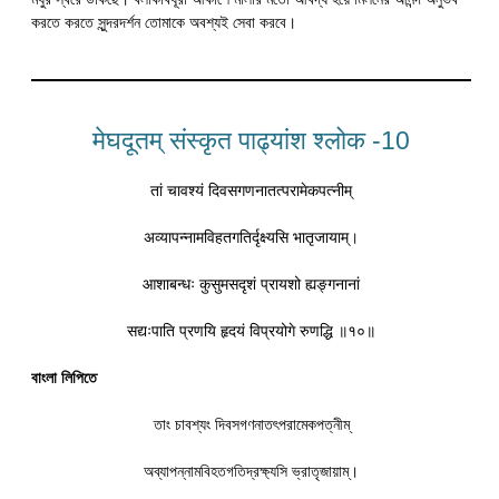
করতে করতে সুন্দরদর্শন তোমাকে অবশ্যই সেবা করবে।
मेघदूतम् संस्कृत पाढ्यांश श्लोक -10
तां चावश्यं दिवसगणनातत्परामेकपत्नीम्
अव्यापन्नामविहतगतिर्दृक्ष्यसि भातृजायाम्।
आशाबन्धः कुसुमसदृशं प्रायशो ह्यङ्गनानां
सद्यःपाति प्रणयि हृदयं विप्रयोगे रुणद्धि ॥१०॥
বাংলা লিপিতে
তাং চাবশ্যং দিবসগণনাতৎপরামেকপত্নীম্
অব্যাপন্নামবিহতগতিদ্রক্ষ্যসি ভ্রাতৃজায়াম্।