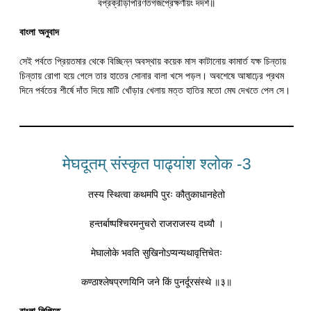
বপ্রক্রীড়াপরিণতগজপ্রেক্ষণীয়ং দদৰ্শ॥
বাংলা অনুবাদ
সেই পর্বতে প্রিয়তমার থেকে বিচ্ছিন্ন অবস্থায় কয়েক মাস কাটানোয় কামার্ত যক্ষ চিন্তায়
চিন্তায় রোগা হয়ে গেলে তার হাতের সোনার বালা খসে পড়ল। অবশেষে আষাঢ়ের প্রথম
দিনে পর্বতের শীর্ষে দাঁত দিয়ে মাটি খোঁড়ার খেলায় মত্ত হাতির মতো মেঘ দেখতে পেল সে।
मेघदूतम् संस्कृत पाढ्यांश श्लोक -3
तस्य स्थित्वा कथमपि पुरः कौतुकाधानहेतो
हन्तर्बाष्पश्चिरमनुचरो राजराजस्य दध्यौ ।
मेघालोके भवति सुखिनोऽप्यन्यथावृत्तिचेतः
कण्ठाश्लेषप्रणयिनि जने किं पुनर्दूरसंस्थे ॥३॥
বাংলা লিপিতে