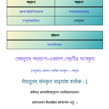
গদ্যাংশ
পদ্যাংশ
ব্রাহ্মণচৌরপিশাচকথা
দশাবতারস্তোত্রম্
দশকুমারচরিতম্
মেঘদূতম্
নাট্যাংশ
ভারতবিবেকম্
মেঘদূতম্ পদ্যাংশ-একাদশ শ্রেণীর সংস্কৃত
(অনুবাদ) একাদশ শ্রেণীর সংস্কৃত – মেঘদূত
मेघदूतम् संस्कृत पाढ्यांश श्लोक -1
कश्चित् कान्ताविरहगुरुणा स्वाधिकारप्रमत्तः
शापेनास्तंग मितमहिमा बर्षभोग्येण भर्तुः ।