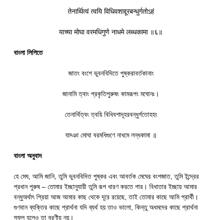
तेनार्थित्वं त्वयि विधिवशाद्दूरबन्धुर्गतोऽहं
याच्या मोघा वरमधिगुणे नाधमे लब्धकामा ॥६॥
বাংলা লিপিতে
জাতং বংশে ভুবনবিদিতে পুষ্করাবর্তকানাং
জানামি ত্বাং প্রকৃতিপুরুষং কামরূপং মঘোনঃ।
তেনার্থিত্বং ত্বয়ি বিধিবশাদূহরবন্ধুর্গতোহহং
যাচ্ঞা মোঘা বরমধিগুণে নাধমে লন্ধকামা ॥
বাংলা অনুবাদ
হে মেঘ, আমি জানি, তুমি ভুবনবিদিত পুষ্কর এবং আবর্তক মেঘের বংশজাত, তুমি ইন্দ্রের
প্রধান পুরুষ – তোমার ইচ্ছানুযায়ী তুমি রূপ ধারণ করতে পার। বিধাতার ইচ্ছায় আমার
বন্ধুঅর্থাৎ প্রিয়া আজ আমার কাছ থেকে দূরে রয়েছে, তাই তোমার কাছে আমি প্রার্থী।
গুণবান ব্যক্তির কাছে প্রার্থনা যদি ব্যর্থ হয় তাও ভালো, কিন্তু অধমদের কাছে প্রার্থনা
সফল হলেও তা বরণীয় নয়।