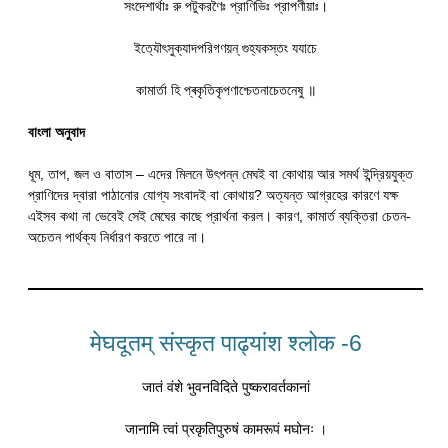
সংদেশার্থাঃ রু পটুকরণৈঃ প্রাণিভিঃ প্রাপণীয়াঃ।
ইত্যৌৎসুক্যাদপরিগণয়ন্ গুহ্যকস্তং যযাচে
কামার্তা হি প্ৰকৃতিকৃপণাশ্চেতনাচেতনেষু ॥
বাংলা অনুবাদ
ধূম, তাপ, জল ও বাতাস – এদের মিলনে উৎপন্ন মেঘই বা কোথায় আর সমর্থ ইন্দ্রিয়যুক্ত
প্রাণিদের দ্বারা পাঠানোর যোগ্য সংবাদই বা কোথায়? অত্যন্ত আগ্রহের কারণে যক্ষ
এইসব কথা না ভেবেই সেই মেঘের কাছে প্রার্থনা করল। কারণ, কামার্ত ব্যক্তিরা চেতন-
অচেতন পার্থক্য নির্ধারণ করতে পারে না।
मेघदूतम् संस्कृत पाढ्यांश श्लोक -6
जातं वंशे भुवनविदिते पुष्करावर्तकानां
जानामि त्वां प्रकृतिपुरुषं कामरूपं मघोनः ।