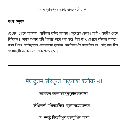
বাহ্যোদ্যানস্থিতহরশিরশ্চন্দ্রিকাধৌতহর্মা ॥
বাংলা অনুবাদ
হে মেঘ, শোকে আচ্ছন্ন প্রাণীদের তুমিই আশ্রয়। কুবেরের ক্রোধে আমি প্রেয়সীর থেকে
বিচ্ছিন্ন। আমার সংবাদ তুমি প্রিয়ার কাছে বহন করে নিয়ে যাও, যেখানে বাইরের বাগানে
থাকা শিবের ললাটচন্দ্রের জ্যোৎস্নায় কুবেরের অট্টালিকাগুলি উদ্ভাসিত হয়, সেই যক্ষপতির
আবাসভূমি অলকায় তোমাকে যেতে হবে।
मेघदूतम् संस्कृत पाढ्यांश श्लोक -8
त्वामारुदं पवनपदवीमुद्गृहीतालकान्ताः
प्रेक्षिष्यन्ते पथिकवनिताः प्रत्ययादाश्चसत्यः ।
कः संनद्धे विरहविधुरां त्वय्युपेक्षेत जायां