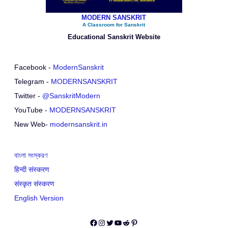
MODERN SANSKRIT
A Classroom for Sanskrit
Educational Sanskrit Website
Facebook -
ModernSanskrit
Telegram -
MODERNSANSKRIT
Twitter -
@SanskritModern
YouTube -
MODERNSANSKRIT
New Web-
modernsanskrit.in
বাংলা সংস্করণ
हिन्दी संस्करण
संस्कृत संस्करण
English Version
Facebook
Instagram
Twitter
YouTube
Reddit
Pinterest